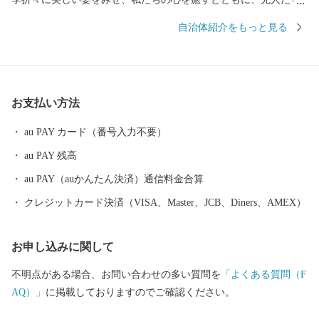
の英知とたゆまぬ努力によって、農業はもとよりあらゆる産業や
自治体紹介をもっと見る
私たちの生活すべての基盤となっています。 その豊かな自然と
誇りある歴史を背景に果樹稲作を中心とした農業振興などに積極
的に取組み、現在、長野市のベッドタウンや北信地域の観光拠点
として、また、飯綱町産コシヒカリはもとより、りんごやももな
お支払い方法
ど果樹の一大産地として発展してきました。 大自然に囲まれ四
季を通じて魅力ある飯綱町に是非お立ち寄りください。
au PAY カード（番号入力不要）
au PAY 残高
au PAY（auかんたん決済）通信料金合算
クレジットカード決済（VISA、Master、JCB、Diners、AMEX）
お申し込みに関して
不明点がある場合、お問い合わせの多い質問を
「よくある質問（F
AQ）」
に掲載しておりますのでご確認ください。