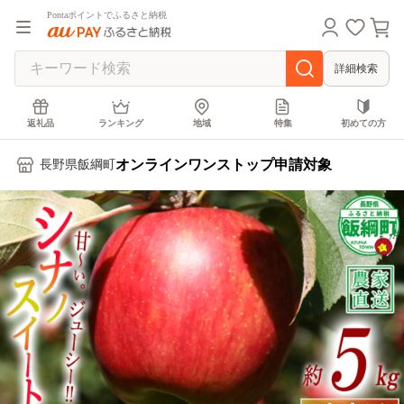
Pontaポイントでふるさと納税
詳細検索
返礼品
ランキング
地域
特集
初めての方
オンラインワンストップ申請対象
長野県飯綱町