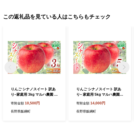
この返礼品を見ている人はこちらもチェック
りんご シナノスイート 訳あ
りんご シナノスイート 訳あ
り~家庭用 3kg マルハ農園 沖
り~ 家庭用 5kg マルハ農園
縄県への配送不可 2026年10
沖縄県への配送不可 2026年
10,500円
14,000円
寄附金額
寄附金額
月上旬頃から2026年10月下
10月上旬頃から2026年10月
旬頃まで順次発送予定 令和8
下旬頃まで順次発送予定 令
長野県飯綱町
長野県飯綱町
年度収穫分 エコファーマー
和8年度収穫分 エコファーマ
認定 信州 果物 フルーツ リン
ー認定 信州 果物 フルーツ リ
ゴ 林檎 長野 予約 農家直送
ンゴ 林檎 長野 予約 農家直送
長野県 飯綱町 [1930]
長野県 飯綱町 [1623]