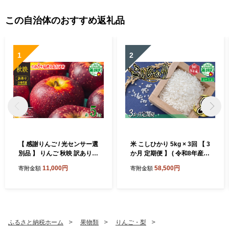
この自治体のおすすめ返礼品
1
2
【 感謝りんご / 光センサー選
米 こしひかり 5kg × 3回 【 3
別品 】 りんご 秋映 訳あり 5
か月 定期便 】 ( 令和8年産 )
kg （ 12玉 〜 25玉 ） 交換保
山岸ファームのお米 沖縄県
11,000円
58,500円
寄附金額
寄附金額
証 ながの農業協同組合 2026
への配送不可 2026年10月上
年10月上旬頃から2026年10
旬頃から順次発送予定 コシ
月下旬頃まで順次発送予定
ヒカリ 白米 精米 お米 信州
令和8年度収穫分 傷 不揃い
予約 農家直送 長野県 飯綱町
リンゴ 林檎 果物 フルーツ 信
[2001]
州 長野 予約 長野県 飯綱町
ふるさと納税ホーム
果物類
りんご・梨
[1202]