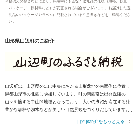
提供元の都合などにより、掲載中に予告なく返礼品の仕様（規格、容量、
パッケージ、原材料など）が変更される場合がございます。お届けした返
礼品のパッケージやラベルに記載されている注意書きなどをご確認くださ
い。
山形県山辺町のご紹介
山辺町は、⼭形県のほぼ中央にあたる⼭形盆地の南⻄側に位置し
県都⼭形市の北⻄に隣接しています。町の南⻄部は出⽻丘陵の
⼭々を擁する中⼭間地域となっており、⼤小の湖沼が点在する緑
豊かな森林や湧⽔などが美しい⾃然景観をつくりだしています。
町の北東部は市街地を形成し、南北に流れる須川に向かってなだ
自治体紹介をもっと見る
らかな東傾斜となっており、市街地周辺では盆地特有の寒暖差や
肥沃な土壌を活かした稲作や果樹栽培が盛んとなっています。