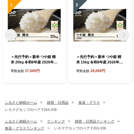
1
2
＜先行予約＞新米 つや姫 精
＜先行予約＞新米 つや姫 精
米 20kg 令和8年産 2026年産
米 15kg 令和8年産 2026年産
山形県産 10月中旬〜10月下
山形県産 11月中旬〜11月下
37,000円
28,000円
寄附金額
寄附金額
旬頃に順次発送 tf-tssxb20-1
旬頃に順次発送 tf-tssxb15-1
0s
1s
ふるさと納税ホーム
雑貨・日用品
食器・グラス
いろマグカップのペア F20A-938
ふるさと納税ホーム
ランキング
雑貨・日用品ランキング
食器・グラスランキング
いろマグカップのペア F20A-938