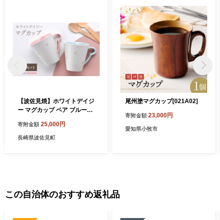
【波佐見焼】ホワイトデイジ
尾州塗マグカップ[021A02]
ー マグカップ ペア ブルー・
23,000円
寄附金額
ピンク【まるしん】 [WD55]
25,000円
寄附金額
愛知県小牧市
長崎県波佐見町
この自治体のおすすめ返礼品