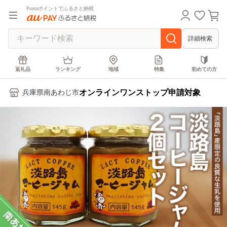
Pontaポイントでふるさと納税
詳細検索
返礼品
ランキング
地域
特集
初めての方
オンラインワンストップ申請対象
兵庫県南あわじ市