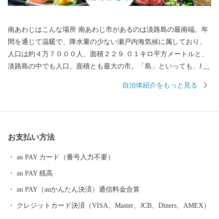
南あわじはこんな場所 南あわじ市があるのは淡路島の最南端。年
間を通じて温暖で、降水量の少ない瀬戸内海気候に属しており、
人口は約４万７０００人、面積２２９.０１キロ平方メートルと、
淡路島の中でも人口、面積とも最大の市。「島」といっても、島
の両端は橋とつながっています。 神戸や大阪、四国からもアクセ
自治体紹介をもっと見る
スしやすく、高速バスだと、京阪神から約２時間。徳島方面から
約１時間です。 そんな南あわじ市は多彩な農畜水産物の産地とし
て、その生産とＰＲに力を入れています。
お支払い方法
au PAY カード（番号入力不要）
au PAY 残高
au PAY（auかんたん決済）通信料金合算
クレジットカード決済（VISA、Master、JCB、Diners、AMEX）