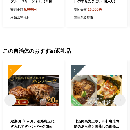
ブルーベリージャム（２個セ
日の幸せたまご(30個入り)
ット）
5,000円
10,000円
寄附金額
寄附金額
愛知県豊根村
三重県鈴鹿市
この自治体のおすすめ返礼品
1
2
定期便「6ヶ月」淡路島玉ね
【淡路島海上ホテル】恵比寿
ぎ入れすぎハンバーグ 3kg
鯛のあら煮と骨蒸しの欲張り