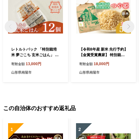
レトルトパック 「特別栽培
【令和8年産 新米 先行予約】
米 夢ごこち 玄米ごはん」 16
【金賞受賞農家】 特別栽培
0g×12パック 『(株)黒澤ファ
米 つや姫（玄米）5kg 《令
13,000円
18,000円
寄附金額
寄附金額
ーム』 米 玄米 ご飯 レトルト
和8年9月下旬～発送》 『あ
保存食 非常食 備蓄 防災 山形
おきライスファーム』 山形
山形県南陽市
山形県南陽市
県 南陽市 [2325]
南陽産 米 ご飯 農家直送 山形
県 南陽市 [2627-R8]
この自治体のおすすめ返礼品
1
2