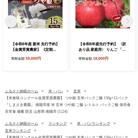
【令和8年産 新米 先行予約】
【令和8年産先行予約】 〈訳
【金賞受賞農家】 《定期便3
あり品 家庭用〉 りんご 「サ
回》 特別栽培米 つや姫 5kg×
ンふじ」 約10kg (24～36玉)
59,000円
18,000円
寄附金額
寄附金額
3か月 《令和8年9月下旬～発
バラ詰め 《令和8年11月中旬
送》 『あおきライスファー
～発送》 『マルタニ農園』
ム』 山形南陽産 米 白米 精米
リンゴ 山形県 南陽市 [1916]
ご飯 農家直送 山形県 南陽市
[1607-R8]
ふるさと納税ホーム
米・パン
玄米
【米食味コンクール金賞受賞農園】 つや姫 玄米パックご飯 150g×12パック
『しまさき農園』 南陽市産 米 玄米 つや姫 ご飯 レトルト パックご飯 保存食
非常食 備蓄 防災 山形県 南陽市 [1224]
ふるさと納税ホーム
ランキング
米・パンランキング
玄米ランキング
【米食味コンクール金賞受賞農園】 つや姫 玄米パックご飯 150g×12パック