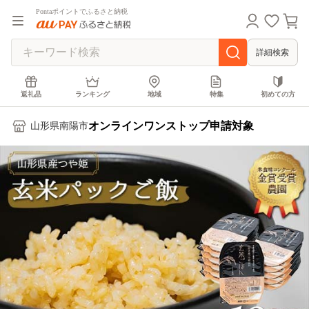
Pontaポイントでふるさと納税
詳細検索
返礼品
ランキング
地域
特集
初めての方
オンラインワンストップ申請対象
山形県南陽市