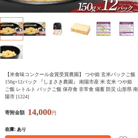
【米食味コンクール金賞受賞農園】 つや姫 玄米パックご飯
150g×12パック 『しまさき農園』 南陽市産 米 玄米 つや姫
ご飯 レトルト パックご飯 保存食 非常食 備蓄 防災 山形県 南
陽市 [1224]
14,000
寄附金額
円
在庫: あり