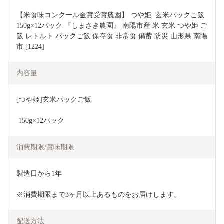
【米食味コンクール金賞受賞農園】 つや姫  玄米パックご飯 
150g×12パック 『しまさき農園』 南陽市産 米 玄米 つや姫 ご
飯 レトルト パックご飯 保存食 非常食 備蓄 防災 山形県 南陽
市 [1224]
内容量
[つや姫]玄米パックご飯
 150g×12パック
消費期限/賞味期限
製造日から1年
※消費期限まで3ヶ月以上あるものをお届けします。
配送方法