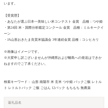
います。
【受賞歴】
・あなたが選ぶ日本一美味しい米コンテスト 金賞 品種：つや姫
・第24回 米・国際分析鑑定コンクール 金賞 品種：ミルキークイ
ーン
・JA山形おきたま良質米協議会 3年連続金賞 品種：コシヒカリ
※画像はイメージです。
※大変申し訳ございませんが沖縄県および離島への発送はできか
ねますのでご了承ください。
検索キーワード： 山形 南陽市 米 玄米 つや姫 パックご飯 レトル
ト レトルトパック ご飯 ごはん 12パック もちもち 無農薬
返礼品名