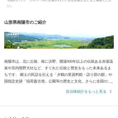
礼品のパッケージやラベルに記載されている注意書きなどをご確認くださ
い。
山形県南陽市のご紹介
南陽市は、北に丘陵、南に沃野、開湯900年以上の伝統ある赤湯温
泉や宮内熊野大社など、すぐれた伝統と歴史をもった未来あるま
ちです。 郷土の民話を伝える「夕鶴の里資料館・語り部の館」や
国指定史跡「稲荷森古墳」公園等の歴史と文化、さらに全国のス
カイスポーツの中心として知られる「南陽スカイパーク」や市民
自治体紹介をもっと見る
の健康増進を図る「中央花公園(市民体育館)」などの地域文化を大
切にしながら、市民の安全な暮し、ライフサイクルに応じた安心
な暮し、そしてうるおいのある暮しを目指して、みなさんが住ん
でいて良かったと思うまちづくりを進めています。