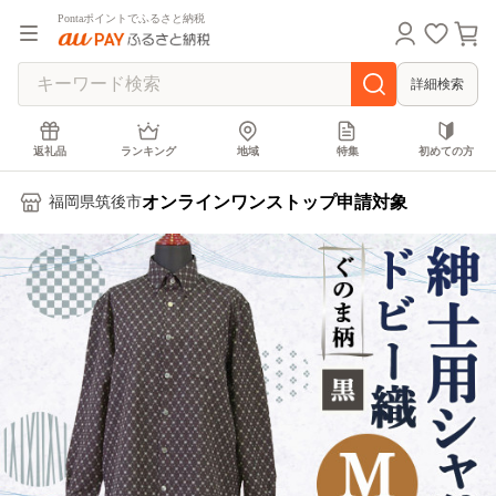
Pontaポイントでふるさと納税
詳細検索
返礼品
ランキング
地域
特集
初めての方
オンラインワンストップ申請対象
福岡県筑後市