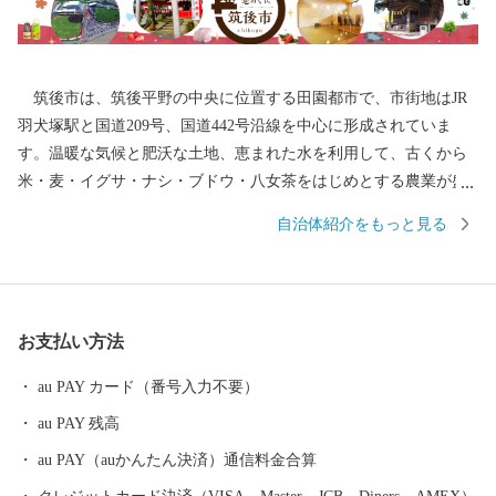
筑後市は、筑後平野の中央に位置する田園都市で、市街地はJR
羽犬塚駅と国道209号、国道442号沿線を中心に形成されていま
す。温暖な気候と肥沃な土地、恵まれた水を利用して、古くから
米・麦・イグサ・ナシ・ブドウ・八女茶をはじめとする農業が盛
んに行われてきました。また、交通の便の良さを生かして企業誘
自治体紹介をもっと見る
致にも力を入れ、たくさんの製造業企業が立地しています。 平
成28年には九州新幹線筑後船小屋駅西側に福岡ソフトバンクホー
クスファーム本拠地である「HAWKSベースボールパーク筑後」が
開業。駅周辺には県営筑後広域公園や芸術文化交流施設「九州芸
お支払い方法
文館」等の整備も進み、筑後地域の玄関口として発展を続けてい
ます。
au PAY カード（番号入力不要）
au PAY 残高
au PAY（auかんたん決済）通信料金合算