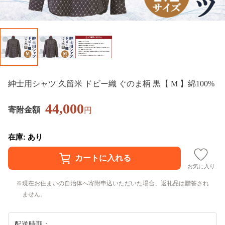
紳士用シャツ 久留米 ドビー織 ぐのま柄 黒【 M 】綿100%
44,000
寄附金額
円
在庫: あり
お気に入り
現在お住まいの自治体へ寄附申込いただいた場合、返礼品は贈答され
ません。
配送時期：