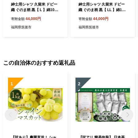
紳士用シャツ 久留米 ドビー
紳士用シャツ 久留米 ドビー
織 ぐのま柄 黒【 L 】綿10
織 ぐのま柄 黒【 LL 】綿10
0%
0%
44,000円
44,000円
寄附金額
寄附金額
福岡県筑後市
福岡県筑後市
この自治体のおすすめ返礼品
1
2
【訳あり】農園直送！ シャ
【訳アリ 簡易包装】 日本茶