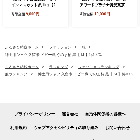
インマスカット 約1kg 【202
アワードプラチナ賞受賞茶
6年9月上旬から10月上旬発
八女茶農家が自宅で飲むお茶
9,000円
10,000円
寄附金額
寄附金額
送予定】 ぶどう マスカット
「煎茶 華喜 hanayagi」 80g
果物 フルーツ
×8袋 お茶 日本茶 緑茶 八女
茶 煎茶
ふるさと納税ホーム
ファッション
服
紳士用シャツ 久留米 ドビー織 ぐのま柄 黒【 M 】綿100%
ふるさと納税ホーム
ランキング
ファッションランキング
服ランキング
紳士用シャツ 久留米 ドビー織 ぐのま柄 黒【 M 】綿100%
プライバシーポリシー
運営会社
自治体関係者の皆様へ
利用規約
ウェブアクセシビリティの取り組み
お問い合わせ