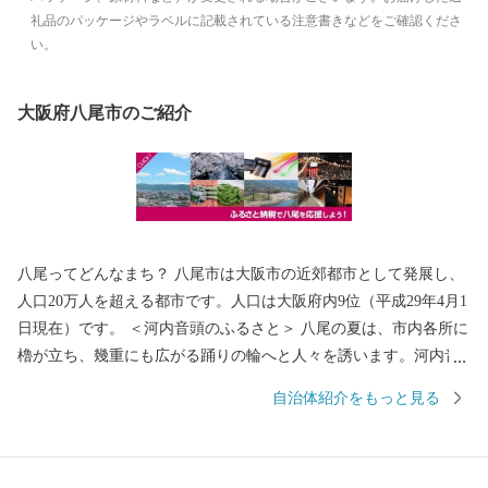
礼品のパッケージやラベルに記載されている注意書きなどをご確認くださ
い。
大阪府八尾市のご紹介
八尾ってどんなまち？ 八尾市は大阪市の近郊都市として発展し、
人口20万人を超える都市です。人口は大阪府内9位（平成29年4月1
日現在）です。 ＜河内音頭のふるさと＞ 八尾の夏は、市内各所に
櫓が立ち、幾重にも広がる踊りの輪へと人々を誘います。河内音
頭の歌と踊りが、世代を超えて八尾の人々を熱くさせます。 なか
自治体紹介をもっと見る
でも、「河内音頭発祥の地」と伝わる常光寺の正調河内音頭は、
室町時代、常光寺再建の折に木材を旧大和川から運んだときに歌
われた木遣り音頭がルーツとされています。流し節とも言われ、