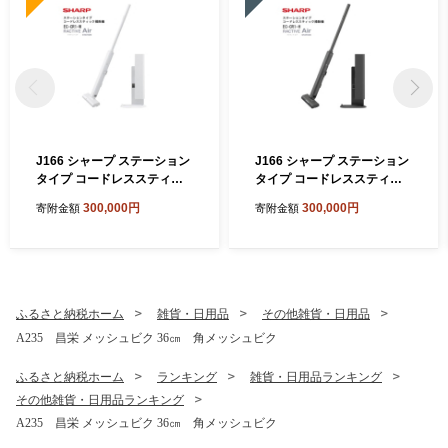
J166 シャープ ステーション
J166 シャープ ステーション
タイプ コードレススティッ
タイプ コードレススティッ
ク掃除機 EC-CR1-W(ホワイ
ク掃除機 EC-CR1-H(グレー
300,000円
300,000円
寄附金額
寄附金額
ト系)【シャープ 電化製品 家
系)【シャープ 電化製品 家電
電 生活家電 コードレス ステ
生活家電 コードレス スティ
ィック クリーナー 掃除機 紙
ック クリーナー 掃除機 紙パ
パック ステーション ラクテ
ック ステーション ラクティ
ィブエア 薄型 自動ごみ収集
ブエア 薄型 自動ごみ収集 吸
吸引力 絡まない ハンディ 新
引力 絡まない ハンディ 新生
ふるさと納税ホーム
雑貨・日用品
その他雑貨・日用品
生活 正規品 大阪府 八尾市 返
活 正規品 大阪府 八尾市 返礼
A235 昌栄 メッシュビク 36㎝ 角メッシュビク
礼品】
品】
ふるさと納税ホーム
ランキング
雑貨・日用品ランキング
その他雑貨・日用品ランキング
A235 昌栄 メッシュビク 36㎝ 角メッシュビク