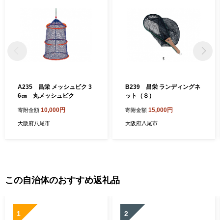
ていて甘みがあるのが特徴です。近畿有数の収穫量を誇ります。
＜八尾若ごぼう＞ 全国でもトップクラスの出荷量で、食物繊維や
鉄分、カルシウム、ルチンを多く含み、健康食材としても注目を
浴びています。「葉ごぼう」とも呼ばれ、葉・茎・根を丸ごと食
べることができます。しゃきしゃきとした歯ざわりとほのかな苦
味が食卓に春を運びます。
A235 昌栄 メッシュビク 3
B239 昌栄 ランディングネ
6㎝ 丸メッシュビク
ット（Ｓ）
10,000円
15,000円
寄附金額
寄附金額
大阪府八尾市
大阪府八尾市
この自治体のおすすめ返礼品
1
2