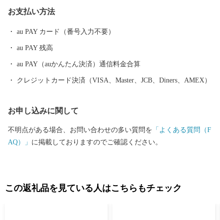
ゆったりと語りかける情緒あふれるその音頭は、現在では常光寺
お支払い方法
でしか聞くことができません。 また、夏の風物詩として毎年9月
上旬に盛大に開催される八尾河内音頭まつり。河内音頭グランプ
au PAY カード（番号入力不要）
リや大盆踊り大会などが行われ、河内音頭一色のまつりは多くの
au PAY 残高
市民で賑わいます。 ＜歴史遺産のまち＞ 八尾市はゆたかな歴史や
文化財を有するまちです。市東部にある高安山山ろくは、地元で
au PAY（auかんたん決済）通信料金合算
「やまんねき」と呼ばれ、古くから人々が暮らす里山であり、歴
クレジットカード決済（VISA、Master、JCB、Diners、AMEX）
史遺産の宝庫です。なかでも、中河内最大の前方後円墳の心合寺
山（しおんじやま）古墳や、200基以上もの横穴式石室墳が集中す
お申し込みに関して
る「高安千塚（たかやすせんづか）古墳群」」は全国的にも知ら
れています。 ＜ものづくりのまち＞ 中小企業を中心に、高度な技
不明点がある場合、お問い合わせの多い質問を
「よくある質問（F
術力と製品開発力を誇る「ものづくりのまち」です。 全国トップ
AQ）」
に掲載しておりますのでご確認ください。
シェアの出荷額で伝統ある歯ブラシ生産をはじめ、金属製品や電
子機器など最先端技術に至るまで、匠の技が光ります。 製造品出
荷額は、府内で4番目（平成26年工業統計調査）の規模となり、ま
すます活力にあふれています。 八尾の特産 ＜八尾えだまめ＞ 八
この返礼品を見ている人はこちらもチェック
尾えだまめは、生産地と大消費地が隣接しているため、鮮度良好
に加え、完熟の状態で出荷できることで粒が大きく、実がしまっ