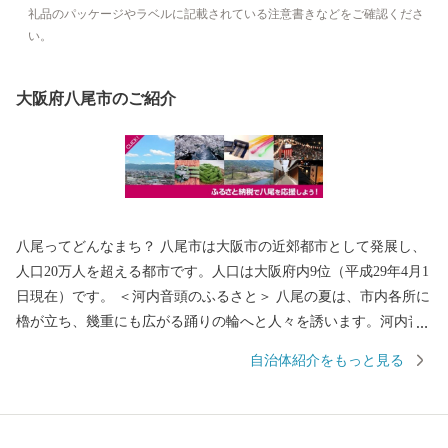
礼品のパッケージやラベルに記載されている注意書きなどをご確認くださ
い。
大阪府八尾市のご紹介
八尾ってどんなまち？ 八尾市は大阪市の近郊都市として発展し、
人口20万人を超える都市です。人口は大阪府内9位（平成29年4月1
日現在）です。 ＜河内音頭のふるさと＞ 八尾の夏は、市内各所に
櫓が立ち、幾重にも広がる踊りの輪へと人々を誘います。河内音
頭の歌と踊りが、世代を超えて八尾の人々を熱くさせます。 なか
自治体紹介をもっと見る
でも、「河内音頭発祥の地」と伝わる常光寺の正調河内音頭は、
室町時代、常光寺再建の折に木材を旧大和川から運んだときに歌
われた木遣り音頭がルーツとされています。流し節とも言われ、
ゆったりと語りかける情緒あふれるその音頭は、現在では常光寺