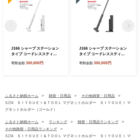
J166 シャープ ステーション
J166 シャープ ステーション
タイプ コードレススティッ
タイプ コードレススティッ
ク掃除機 EC-CR1-W(ホワイ
ク掃除機 EC-CR1-H(グレー
300,000円
300,000円
寄附金額
寄附金額
ト系)【シャープ 電化製品 家
系)【シャープ 電化製品 家電
電 生活家電 コードレス ステ
生活家電 コードレス スティ
ィック クリーナー 掃除機 紙
ック クリーナー 掃除機 紙パ
パック ステーション ラクテ
ック ステーション ラクティ
ィブエア 薄型 自動ごみ収集
ブエア 薄型 自動ごみ収集 吸
吸引力 絡まない ハンディ 新
引力 絡まない ハンディ 新生
ふるさと納税ホーム
雑貨・日用品
その他雑貨・日用品
生活 正規品 大阪府 八尾市 返
活 正規品 大阪府 八尾市 返礼
A234 ＳＩＹＯＵＥＩ＆ＴＯＯＬ マグネットホルダー ＳＩＹＯＵＥＩ マ
礼品】
品】
グネットホルダー（ゴールド）
ふるさと納税ホーム
ランキング
雑貨・日用品ランキング
その他雑貨・日用品ランキング
A234 ＳＩＹＯＵＥＩ＆ＴＯＯＬ マグネットホルダー ＳＩＹＯＵＥＩ マ