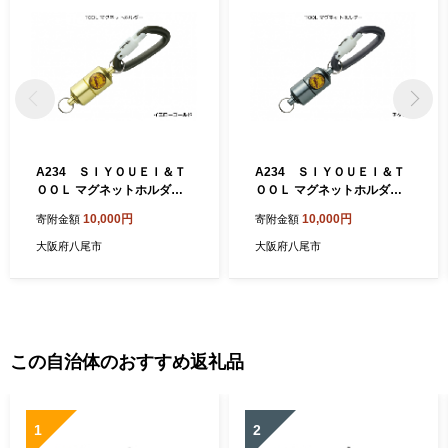
ていて甘みがあるのが特徴です。近畿有数の収穫量を誇ります。
＜八尾若ごぼう＞ 全国でもトップクラスの出荷量で、食物繊維や
鉄分、カルシウム、ルチンを多く含み、健康食材としても注目を
浴びています。「葉ごぼう」とも呼ばれ、葉・茎・根を丸ごと食
べることができます。しゃきしゃきとした歯ざわりとほのかな苦
味が食卓に春を運びます。
A234 ＳＩＹＯＵＥＩ＆Ｔ
A234 ＳＩＹＯＵＥＩ＆Ｔ
ＯＯＬ マグネットホルダ
ＯＯＬ マグネットホルダ
ー ＴＯＯＬ マグネットホ
ー ＴＯＯＬ マグネットホ
10,000円
10,000円
寄附金額
寄附金額
ルダー（イエローゴールド）
ルダー（チタン）
大阪府八尾市
大阪府八尾市
この自治体のおすすめ返礼品
1
2