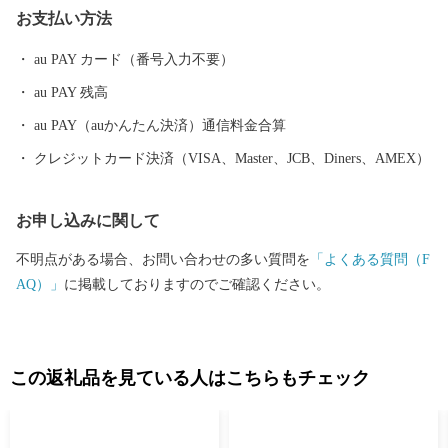
お支払い方法
でしか聞くことができません。 また、夏の風物詩として毎年9月
上旬に盛大に開催される八尾河内音頭まつり。河内音頭グランプ
au PAY カード（番号入力不要）
リや大盆踊り大会などが行われ、河内音頭一色のまつりは多くの
au PAY 残高
市民で賑わいます。 ＜歴史遺産のまち＞ 八尾市はゆたかな歴史や
文化財を有するまちです。市東部にある高安山山ろくは、地元で
au PAY（auかんたん決済）通信料金合算
「やまんねき」と呼ばれ、古くから人々が暮らす里山であり、歴
クレジットカード決済（VISA、Master、JCB、Diners、AMEX）
史遺産の宝庫です。なかでも、中河内最大の前方後円墳の心合寺
山（しおんじやま）古墳や、200基以上もの横穴式石室墳が集中す
お申し込みに関して
る「高安千塚（たかやすせんづか）古墳群」」は全国的にも知ら
れています。 ＜ものづくりのまち＞ 中小企業を中心に、高度な技
不明点がある場合、お問い合わせの多い質問を
「よくある質問（F
術力と製品開発力を誇る「ものづくりのまち」です。 全国トップ
AQ）」
に掲載しておりますのでご確認ください。
シェアの出荷額で伝統ある歯ブラシ生産をはじめ、金属製品や電
子機器など最先端技術に至るまで、匠の技が光ります。 製造品出
荷額は、府内で4番目（平成26年工業統計調査）の規模となり、ま
すます活力にあふれています。 八尾の特産 ＜八尾えだまめ＞ 八
この返礼品を見ている人はこちらもチェック
尾えだまめは、生産地と大消費地が隣接しているため、鮮度良好
に加え、完熟の状態で出荷できることで粒が大きく、実がしまっ