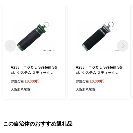
尾えだまめは、生産地と大消費地が隣接しているため、鮮度良好
に加え、完熟の状態で出荷できることで粒が大きく、実がしまっ
ていて甘みがあるのが特徴です。近畿有数の収穫量を誇ります。
＜八尾若ごぼう＞ 全国でもトップクラスの出荷量で、食物繊維や
鉄分、カルシウム、ルチンを多く含み、健康食材としても注目を
浴びています。「葉ごぼう」とも呼ばれ、葉・茎・根を丸ごと食
べることができます。しゃきしゃきとした歯ざわりとほのかな苦
味が食卓に春を運びます。
A233 ＴＯＯＬ System Sti
A233 ＴＯＯＬ System Sti
ck -システム スティック-
ck -システム スティック-
ミリタリーグリーン
チタン
10,000円
10,000円
寄附金額
寄附金額
大阪府八尾市
大阪府八尾市
この自治体のおすすめ返礼品