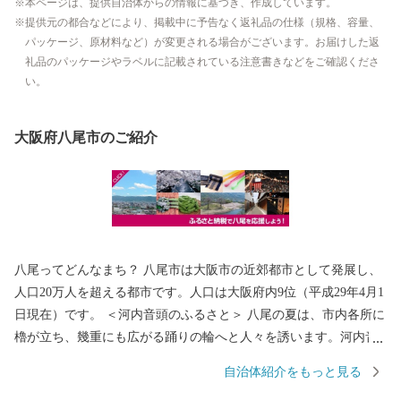
本ページは、提供自治体からの情報に基づき、作成しています。
提供元の都合などにより、掲載中に予告なく返礼品の仕様（規格、容量、
パッケージ、原材料など）が変更される場合がございます。お届けした返
礼品のパッケージやラベルに記載されている注意書きなどをご確認くださ
い。
大阪府八尾市のご紹介
八尾ってどんなまち？ 八尾市は大阪市の近郊都市として発展し、
人口20万人を超える都市です。人口は大阪府内9位（平成29年4月1
日現在）です。 ＜河内音頭のふるさと＞ 八尾の夏は、市内各所に
櫓が立ち、幾重にも広がる踊りの輪へと人々を誘います。河内音
頭の歌と踊りが、世代を超えて八尾の人々を熱くさせます。 なか
自治体紹介をもっと見る
でも、「河内音頭発祥の地」と伝わる常光寺の正調河内音頭は、