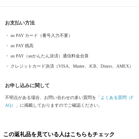
室町時代、常光寺再建の折に木材を旧大和川から運んだときに歌
われた木遣り音頭がルーツとされています。流し節とも言われ、
ゆったりと語りかける情緒あふれるその音頭は、現在では常光寺
お支払い方法
でしか聞くことができません。 また、夏の風物詩として毎年9月
上旬に盛大に開催される八尾河内音頭まつり。河内音頭グランプ
au PAY カード（番号入力不要）
リや大盆踊り大会などが行われ、河内音頭一色のまつりは多くの
au PAY 残高
市民で賑わいます。 ＜歴史遺産のまち＞ 八尾市はゆたかな歴史や
文化財を有するまちです。市東部にある高安山山ろくは、地元で
au PAY（auかんたん決済）通信料金合算
「やまんねき」と呼ばれ、古くから人々が暮らす里山であり、歴
クレジットカード決済（VISA、Master、JCB、Diners、AMEX）
史遺産の宝庫です。なかでも、中河内最大の前方後円墳の心合寺
山（しおんじやま）古墳や、200基以上もの横穴式石室墳が集中す
お申し込みに関して
る「高安千塚（たかやすせんづか）古墳群」」は全国的にも知ら
れています。 ＜ものづくりのまち＞ 中小企業を中心に、高度な技
不明点がある場合、お問い合わせの多い質問を
「よくある質問（F
術力と製品開発力を誇る「ものづくりのまち」です。 全国トップ
AQ）」
に掲載しておりますのでご確認ください。
シェアの出荷額で伝統ある歯ブラシ生産をはじめ、金属製品や電
子機器など最先端技術に至るまで、匠の技が光ります。 製造品出
荷額は、府内で4番目（平成26年工業統計調査）の規模となり、ま
すます活力にあふれています。 八尾の特産 ＜八尾えだまめ＞ 八
この返礼品を見ている人はこちらもチェック