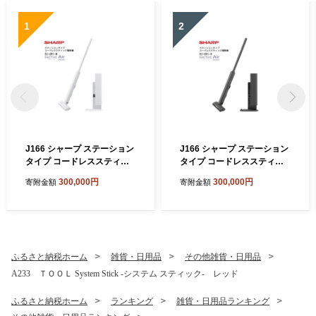
1
2
J166 シャープ ステーション
J166 シャープ ステーション
タイプ コードレススティッ
タイプ コードレススティッ
ク掃除機 EC-CR1-W(ホワイ
ク掃除機 EC-CR1-H(グレー
300,000円
300,000円
寄附金額
寄附金額
ト系)【シャープ 電化製品 家
系)【シャープ 電化製品 家電
電 生活家電 コードレス ステ
生活家電 コードレス スティ
ィック クリーナー 掃除機 紙
ック クリーナー 掃除機 紙パ
パック ステーション ラクテ
ック ステーション ラクティ
ィブエア 薄型 自動ごみ収集
ブエア 薄型 自動ごみ収集 吸
吸引力 絡まない ハンディ 新
引力 絡まない ハンディ 新生
ふるさと納税ホーム
雑貨・日用品
その他雑貨・日用品
生活 正規品 大阪府 八尾市 返
活 正規品 大阪府 八尾市 返礼
A233 ＴＯＯＬ System Stick -システム スティック- レッド
礼品】
品】
ふるさと納税ホーム
ランキング
雑貨・日用品ランキング