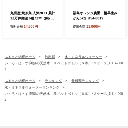
九州産 焼き鳥 人気NO.1 累計
福島オレンジ農園 極早生み
12万件突破 6種72本（約2
かん5kg_U54-0019
㎏：タレ付き） 小分け パッ
14,500円
11,000円
寄附金額
寄附金額
ク フライパンで焼けるサイ
ズ 国産 鶏肉 職人 串打ち 冷
凍 もも つくね 砂肝 ふりそで
ねぎま おかず BBQ キャンプ
おつまみ _U98-0002
ふるさと納税ホーム
飲料類
水・ミネラルウォーター
い・ろ・は・す 阿蘇の天然水 2Lペットボトル（６本）×２ケース_U114-000
4
ふるさと納税ホーム
ランキング
飲料類ランキング
水・ミネラルウォーターランキング
い・ろ・は・す 阿蘇の天然水 2Lペットボトル（６本）×２ケース_U114-000
4