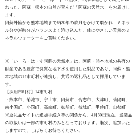
わった、阿蘇・熊本の自然が育んだ「阿蘇の天然水」をお届けし
ます。
阿蘇外輪から熊本地域まで約20年の歳月をかけて磨かれ、ミネラ
ル分や炭酸分がバランスよく溶け込んだ、体にやさしい天然のミ
ネラルウォーターをご賞味ください。
※「い・ろ・は・す阿蘇の天然水」は、阿蘇・熊本地域の共有の
財産である豊富で良質な地下水を使用した製品であり、阿蘇・熊
本地域の14市町村が連携し、共通の返礼品として採用していま
す。
【採用市町村】14市町村
・熊本市、菊池市、宇土市、阿蘇市、合志市、大津町、菊陽町、
南小国町、小国町、高森町、御船町、益城町、甲佐町、山都町
※返礼品サイトの追加手続き等の関係から、4月30日現在、当製品
の取扱いは一部の市町村のみとなっております。順次、追加いた
しますので、しばらくお待ちください。