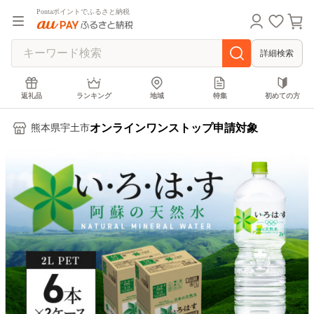
Pontaポイントでふるさと納税
詳細検索
返礼品
ランキング
地域
特集
初めての方
オンラインワンストップ申請対象
熊本県宇土市