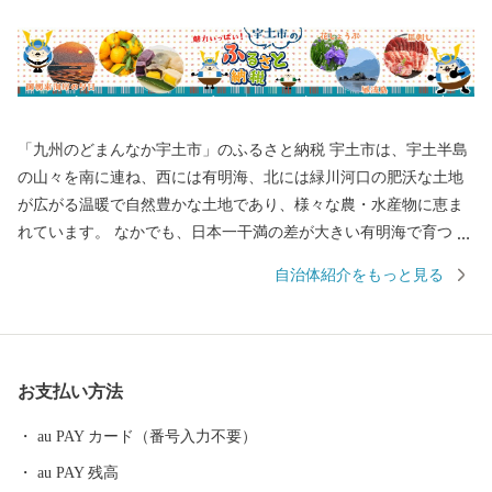
「九州のどまんなか宇土市」のふるさと納税 宇土市は、宇土半島
の山々を南に連ね、西には有明海、北には緑川河口の肥沃な土地
が広がる温暖で自然豊かな土地であり、様々な農・水産物に恵ま
れています。 なかでも、日本一干満の差が大きい有明海で育つ
「海苔」やかつて天皇の献上品であった「網田ネーブル」が自慢
自治体紹介をもっと見る
の逸品です。 九州のどまんなか宇土市の魅力をお楽しみくださ
い！ ■ 宇土市の概要 面積・・・74.30㎢ 人口・・・36,270人（R6.
3.31現在） 世帯・・・16,056世帯 ■市の絶景スポット >>> 御
輿来海岸(おこしきかいがん) >>> 長部田海床路(ながべたかいし
お支払い方法
ょうろう) >>> 轟水源(とどろきすいげん) ■市のマスコット >>>
うとん行長しゃん(うとんゆきながしゃん) [小西行長公が
au PAY カード（番号入力不要）
モチーフ]
au PAY 残高