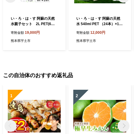
い・ろ・は・す 阿蘇の天然
い・ろ・は・す 阿蘇の天然
水親子セット 2L PET(6本)
水 540ml PET （24本）×1ケ
+540ml PET(24本)各1ケース
ース _U114-0001
19,000円
12,000円
寄附金額
寄附金額
_U114-0005
熊本県宇土市
熊本県宇土市
この自治体のおすすめ返礼品
1
2