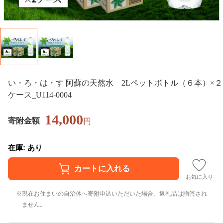
い・ろ・は・す 阿蘇の天然水 2Lペットボトル（６本）×２
ケース_U114-0004
14,000
寄附金額
円
在庫: あり
お気に入り
現在お住まいの自治体へ寄附申込いただいた場合、返礼品は贈答され
ません。