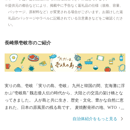
提供元の都合などにより、掲載中に予告なく返礼品の仕様（規格、容量、
パッケージ、原材料など）が変更される場合がございます。お届けした返
礼品のパッケージやラベルに記載されている注意書きなどをご確認くださ
い。
長崎県壱岐市のご紹介
実りの島、壱岐 「実りの島、壱岐」 九州と韓国の間、玄海灘に浮
かぶ“壱岐島” 魏志倭人伝の時代から、大陸との交流の架け橋とな
ってきました。 人が島と共に生き、歴史・文化、豊かな自然に恵
まれた、日本の原風景の残る島です。 麦焼酎発祥の地、WTO（世
界貿易機関）から地理的表示認定を受けた「壱岐焼酎」。 壱岐
自治体紹介をもっと見る
牛、ウニ、海産物など、豊饒な自然が育むS級食材。 国特別史跡
「原の辻遺跡」大小1,000の神社・仏閣、多くのパワースポット。