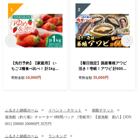
1
2
【先行予約】【家庭用】 い
【着日指定】国産養殖アワビ
ちご 2種食べ比べ！ 計1kg
活き！壱岐！アワビ 計600g
（ゆめのか・恋みのり） 【2
（約200g×3枚）《壱岐市》
10,000円
35,000円
寄附金額
寄附金額
027年2月以降順次発送】
【住吉水産】アワビ 鮑 養殖
《壱岐市》【蒼花】[JEO00
貝 海産物 魚介 魚貝 産地直送
2]
お刺身 冷蔵発送 [JDQ010]
ふるさと納税ホーム
イベント・チケット
体験チケット
遊漁船（釣り船）チャーター 6時間パック 《壱岐市》【遊漁船 勘八】[JDN
001] 200000 200000円 20万円
ふるさと納税ホーム
ランキング