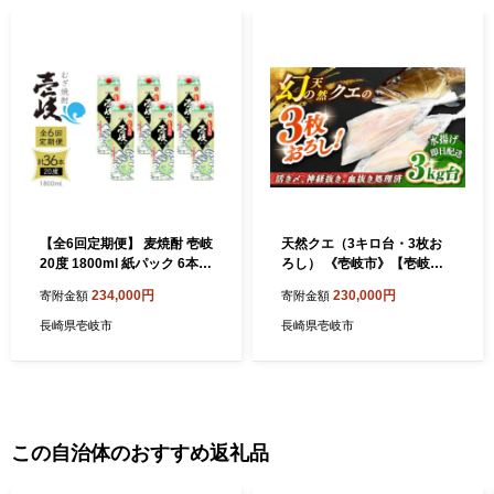
【全6回定期便】 麦焼酎 壱岐
天然クエ（3キロ台・3枚お
20度 1800ml 紙パック 6本
ろし） 《壱岐市》【壱岐
《壱岐市》【天下御免】 む
島 玄海屋】[JBS055] クエ
234,000円
230,000円
寄附金額
寄附金額
ぎ焼酎 酒 お酒 焼酎 麦 パッ
魚 刺身 しゃぶしゃぶ 23万 2
ク [JDB314] 200000 20000
00000 200000円 20万円
長崎県壱岐市
長崎県壱岐市
0円 20万円
この自治体のおすすめ返礼品