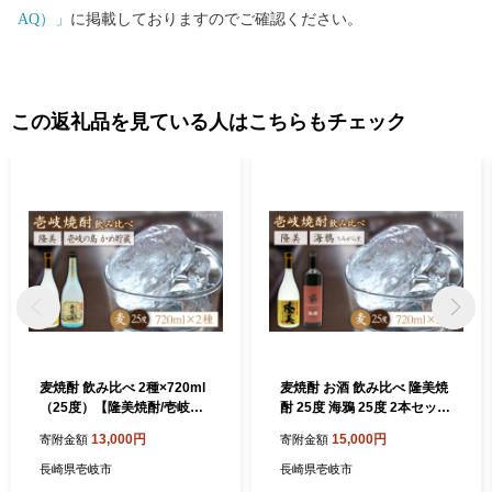
AQ）」
に掲載しておりますのでご確認ください。
この返礼品を見ている人はこちらもチェック
麦焼酎 飲み比べ 2種×720ml
麦焼酎 お酒 飲み比べ 隆美焼
（25度）【隆美焼酎/壱岐の
酎 25度 海鴉 25度 2本セット
島かめ貯蔵】《壱岐市》【天
《壱岐市》【天下御免】[JD
13,000円
15,000円
寄附金額
寄附金額
下御免】[JDB061] 焼酎 お酒
B039] 麦焼酎 むぎ焼酎 お酒
むぎ焼酎 壱岐焼酎 本格焼酎
飲み比べ 15000 15000円
長崎県壱岐市
長崎県壱岐市
熟成 飲み比べ セット ギフト