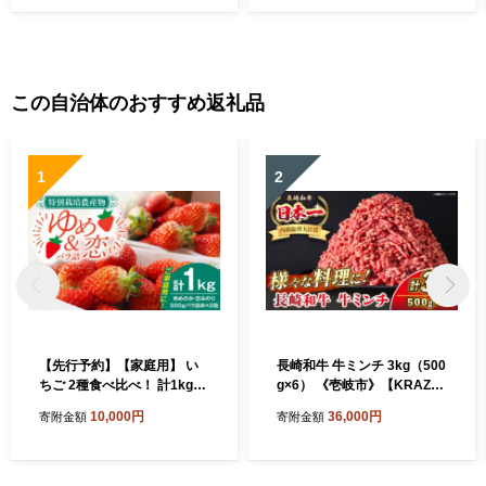
プレゼント 敬老の日 13000
13000円
この自治体のおすすめ返礼品
1
2
【先行予約】【家庭用】 い
長崎和牛 牛ミンチ 3kg（500
ちご 2種食べ比べ！ 計1kg
g×6） 《壱岐市》【KRAZY
（ゆめのか・恋みのり） 【2
MEAT】 肉 牛肉 和牛 国産 ミ
10,000円
36,000円
寄附金額
寄附金額
027年2月以降順次発送】
ンチ 牛ミンチ ひき肉 挽肉 挽
《壱岐市》【蒼花】[JEO00
き肉 小分け ハンバーグ ミー
2]
トソース ボロネーゼ そぼろ
料理 調理 ギフト 贈り物 [JE