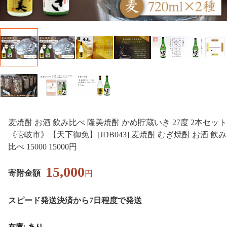
麦焼酎 お酒 飲み比べ 隆美焼酎 かめ貯蔵いき 27度 2本セット
《壱岐市》【天下御免】[JDB043] 麦焼酎 むぎ焼酎 お酒 飲み
比べ 15000 15000円
15,000
寄附金額
円
スピード発送
決済から7日程度で発送
在庫: あり