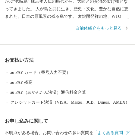
かぶ“壱岐島” 魏志倭人伝の時代から、大陸との交流の架け橋とな
ってきました。 人が島と共に生き、歴史・文化、豊かな自然に恵
まれた、日本の原風景の残る島です。 麦焼酎発祥の地、WTO（世
界貿易機関）から地理的表示認定を受けた「壱岐焼酎」。 壱岐
自治体紹介をもっと見る
牛、ウニ、海産物など、豊饒な自然が育むS級食材。 国特別史跡
「原の辻遺跡」大小1,000の神社・仏閣、多くのパワースポット。
白砂青松、美しいエメラルドグリーンの海。 住む人に、訪れる人
に様々な“実り”をもたらします。
お支払い方法
au PAY カード（番号入力不要）
au PAY 残高
au PAY（auかんたん決済）通信料金合算
クレジットカード決済（VISA、Master、JCB、Diners、AMEX）
お申し込みに関して
不明点がある場合、お問い合わせの多い質問を
「よくある質問（F