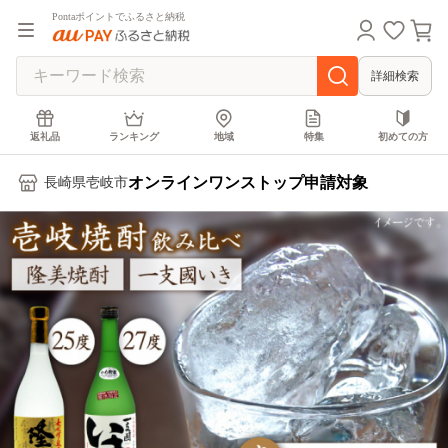
Pontaポイントでふるさと納税
詳細検索
返礼品
ランキング
地域
特集
初めての方
オンラインワンストップ申請対象
長崎県壱岐市