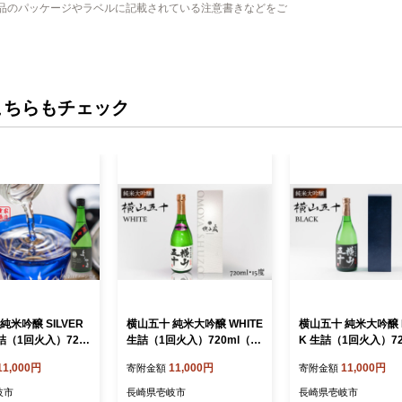
品のパッケージやラベルに記載されている注意書きなどをご
こちらもチェック
純米吟醸 SILVER
横山五十 純米大吟醸 WHITE
横山五十 純米大吟醸 
詰（1回火入）720
生詰（1回火入）720ml（15
K 生詰（1回火入）72
5度）《壱岐市》【天
度）《壱岐市》【ヤマグチ/
（15度）《壱岐市》
11,000円
11,000円
11,000円
寄附金額
寄附金額
家酒造】[JDB06
重家酒造】[JCG115] 純米大
グチ/重家酒造】[JCG0
お酒 日本酒 吟醸 吟醸
吟醸酒 日本酒 酒 お酒 吟醸
日本酒 大吟醸 酒 お
岐市
長崎県壱岐市
長崎県壱岐市