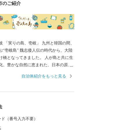
市のご紹介
国の間、
ぶ“壱岐島” 魏志倭人伝の時代から、大陸
け橋となってきました。 人が島と共に生
化、豊かな自然に恵まれた、日本の原風
す。 麦焼酎発祥の地、WTO（世界貿易機
自治体紹介をもっと見る
的表示認定を受けた「壱岐焼酎」。 壱岐
産物など、豊饒な自然が育むS級食材。
原の辻遺跡」大小1,000の神社・仏閣、多
ポット。 白砂青松、美しいエメラルドグ
法
 住む人に、訪れる人に様々な“実り”をも
 カード（番号入力不要）
高