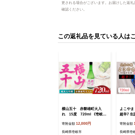
更される場合がございます。お届けした返礼
確認ください。
この返礼品を見ている人は
横山五十 赤磐雄町火入
よこやま 
れ 15度 720ml 《壱岐
超辛7 生
市》【天下御免】 [JDB39
ml（1
12,000円
寄附金額
寄附金額
1]
下御免/重
8] 酒 
長崎県壱岐市
長崎県壱