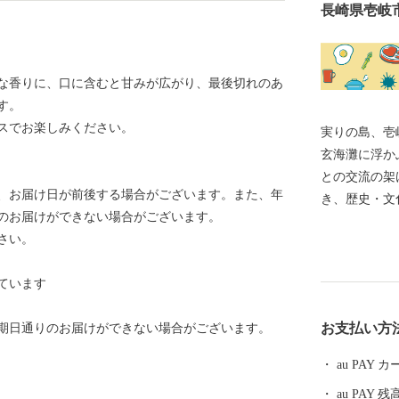
長崎県壱岐
な香りに、口に含むと甘みが広がり、最後切れのあ
す。
スでお楽しみください。
実りの島、壱岐 「実りの島、壱岐」 九州と韓
玄海灘に浮か
との交流の架
、お届け日が前後する場合がございます。また、年
き、歴史・文
のお届けができない場合がございます。
景の残る島で
さい。
関）から地理
牛、ウニ、海
ています
国特別史跡「
くのパワース
お支払い方
送期日通りのお届けができない場合がございます。
リーンの海。
たらします。
au PAY
au PAY 残