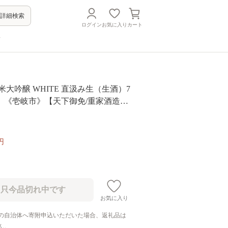
詳細検索
ログイン
お気に入り
カート
方
米大吟醸 WHITE 直汲み生（生酒）7
5度）《壱岐市》【天下御免/重家酒造】
本酒 吟醸酒 お酒 飲み比べ 10000 100
円
お気に入り
の自治体へ寄附申込いただいた場合、返礼品は
ん。