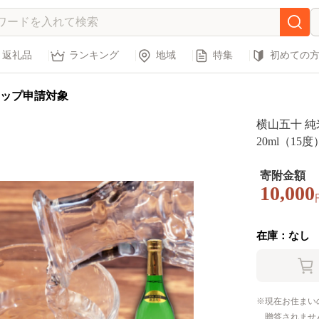
返礼品
ランキング
地域
特集
初めての
ップ申請対象
横山五十 純
20ml（1
[JDB037] 日
00円 1万円
寄附金額
10,000
在庫：なし
現在お住まい
贈答されませ