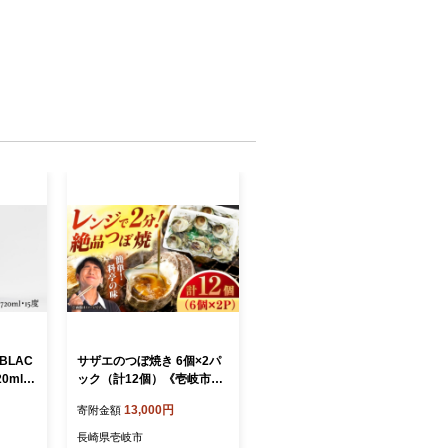
BLAC
サザエのつぼ焼き 6個×2パ
0ml
ック（計12個）《壱岐市》
【ヤマ
【天下御免】[JDB001] さ
13,000円
寄附金額
11]
ざえ サザエ 栄螺 つぼ焼き
酒 ギフ
BBQ おつまみ つまみ 海鮮
長崎県壱岐市