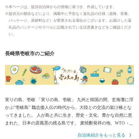
本ページは、提供自治体からの情報に基づき、作成しています。
提供元の都合などにより、掲載中に予告なく返礼品の仕様（規格、容量、
パッケージ、原材料など）が変更される場合がございます。お届けした返
礼品のパッケージやラベルに記載されている注意書きなどをご確認くださ
い。
長崎県壱岐市のご紹介
実りの島、壱岐 「実りの島、壱岐」 九州と韓国の間、玄海灘に浮
かぶ“壱岐島” 魏志倭人伝の時代から、大陸との交流の架け橋とな
ってきました。 人が島と共に生き、歴史・文化、豊かな自然に恵
まれた、日本の原風景の残る島です。 麦焼酎発祥の地、WTO（世
界貿易機関）から地理的表示認定を受けた「壱岐焼酎」。 壱岐
自治体紹介をもっと見る
牛、ウニ、海産物など、豊饒な自然が育むS級食材。 国特別史跡