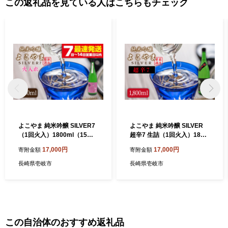
この返礼品を見ている人はこちらもチェック
よこやま 純米吟醸 SILVER7
よこやま 純米吟醸 SILVER
（1回火入）1800ml（15
超辛7 生詰（1回火入）1800
度）《壱岐市》【天下御免/
ml（15度）《壱岐市》【天
17,000円
17,000円
寄附金額
寄附金額
重家酒造】[JDB030] 日本酒
下御免/重家酒造】[JDB069]
酒 お酒 吟醸酒 重家酒造 ギフ
17000 17000円
長崎県壱岐市
長崎県壱岐市
ト のし プレゼント 17000 17
000円
この自治体のおすすめ返礼品