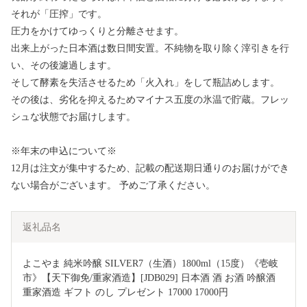
それが「圧搾」です。
圧力をかけてゆっくりと分離させます。
出来上がった日本酒は数日間安置。不純物を取り除く滓引きを行
い、その後濾過します。
そして酵素を失活させるため「火入れ」をして瓶詰めします。
その後は、劣化を抑えるためマイナス五度の氷温で貯蔵。フレッ
シュな状態でお届けします。
※年末の申込について※
12月は注文が集中するため、記載の配送期日通りのお届けができ
ない場合がございます。 予めご了承ください。
返礼品名
よこやま 純米吟醸 SILVER7（生酒）1800ml（15度）《壱岐
市》【天下御免/重家酒造】[JDB029] 日本酒 酒 お酒 吟醸酒 
重家酒造 ギフト のし プレゼント 17000 17000円