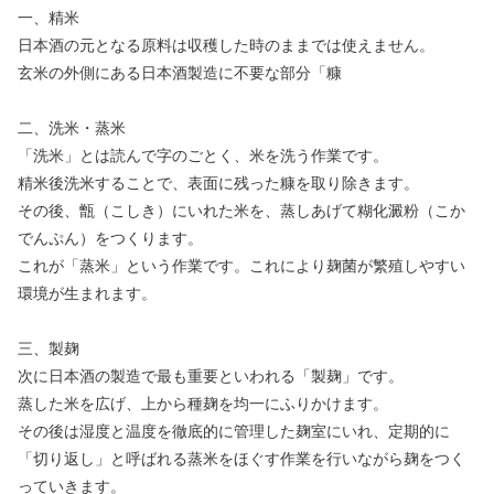
一、精米
日本酒の元となる原料は収穫した時のままでは使えません。
玄米の外側にある日本酒製造に不要な部分「糠
二、洗米・蒸米
「洗米」とは読んで字のごとく、米を洗う作業です。
精米後洗米することで、表面に残った糠を取り除きます。
その後、甑（こしき）にいれた米を、蒸しあげて糊化澱粉（こか
でんぷん）をつくります。
これが「蒸米」という作業です。これにより麹菌が繁殖しやすい
環境が生まれます。
三、製麹
次に日本酒の製造で最も重要といわれる「製麹」です。
蒸した米を広げ、上から種麹を均一にふりかけます。
その後は湿度と温度を徹底的に管理した麹室にいれ、定期的に
「切り返し」と呼ばれる蒸米をほぐす作業を行いながら麹をつく
っていきます。