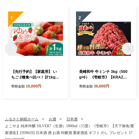
1
2
【先行予約】【家庭用】 い
長崎和牛 牛ミンチ 3kg（500
ちご 2種食べ比べ！ 計1kg
g×6） 《壱岐市》【KRAZY
（ゆめのか・恋みのり） 【2
MEAT】 肉 牛肉 和牛 国産 ミ
10,000円
36,000円
寄附金額
寄附金額
027年2月以降順次発送】
ンチ 牛ミンチ ひき肉 挽肉 挽
《壱岐市》【蒼花】[JEO00
き肉 小分け ハンバーグ ミー
2]
トソース ボロネーゼ そぼろ
料理 調理 ギフト 贈り物 [JE
R174]
ふるさと納税ホーム
お酒
日本酒
よこやま 純米吟醸 SILVER7（生酒）1800ml（15度）《壱岐市》【天下御免/重
家酒造】[JDB029] 日本酒 酒 お酒 吟醸酒 重家酒造 ギフト のし プレゼント 17