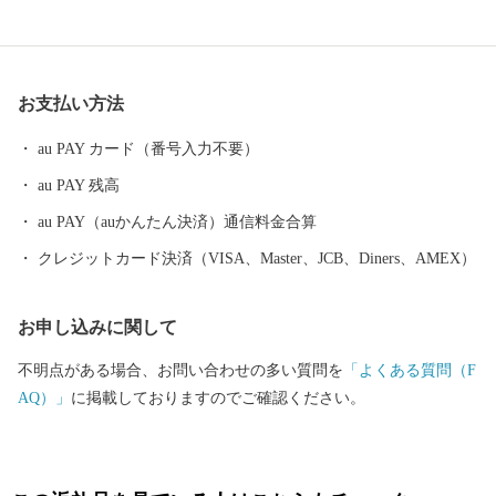
「原の辻遺跡」大小1,000の神社・仏閣、多くのパワースポット。
白砂青松、美しいエメラルドグリーンの海。 住む人に、訪れる人
に様々な“実り”をもたらします。
お支払い方法
au PAY カード（番号入力不要）
au PAY 残高
au PAY（auかんたん決済）通信料金合算
クレジットカード決済（VISA、Master、JCB、Diners、AMEX）
お申し込みに関して
不明点がある場合、お問い合わせの多い質問を
「よくある質問（F
AQ）」
に掲載しておりますのでご確認ください。