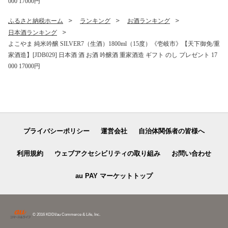
000 17000円
ふるさと納税ホーム
ランキング
お酒ランキング
日本酒ランキング
よこやま 純米吟醸 SILVER7（生酒）1800ml（15度）《壱岐市》【天下御免/重
家酒造】[JDB029] 日本酒 酒 お酒 吟醸酒 重家酒造 ギフト のし プレゼント 17
000 17000円
プライバシーポリシー
運営会社
自治体関係者の皆様へ
利用規約
ウェブアクセシビリティの取り組み
お問い合わせ
au PAY マーケットトップ
© 2016 KDDI/au Commerce & Life, Inc.