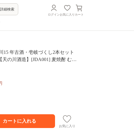
詳細検索
ログイン
お気に入り
カート
方
川15 年古酒・壱岐づくし2本セット
天の川酒造】[JDA001] 麦焼酎 むぎ
比べ 19000 19000円
円
お気に入り