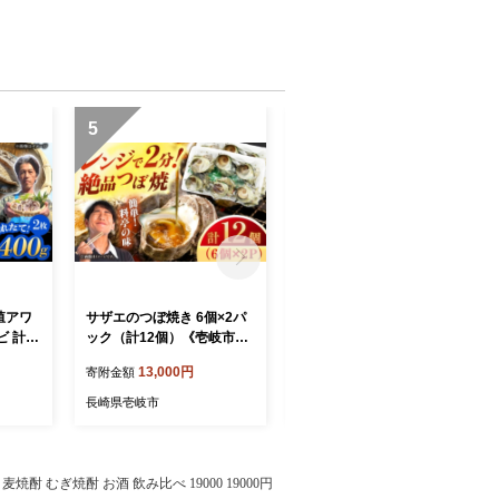
5
6
殖アワ
サザエのつぼ焼き 6個×2パ
【赤身・トロセット】壱岐
 計40
ック（計12個）《壱岐市》
産 天然本マグロ 700g 《壱
《壱岐
【天下御免】[JDB001] さ
岐市》【丸昇水産】 国産 ま
13,000円
32,000円
寄附金額
寄附金額
ビ 鮑
ざえ サザエ 栄螺 つぼ焼き
ぐろ マグロ 鮪 トロ とろ 刺
魚貝 産
BBQ おつまみ つまみ 海鮮
身 刺し身 柵 魚 赤身 魚介 鮮
長崎県壱岐市
長崎県壱岐市
 [JD
貝 魚介 魚貝 10000 10000
魚 天然 [JFZ013]
円
酎 むぎ焼酎 お酒 飲み比べ 19000 19000円