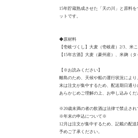
15年貯蔵熟成させた「天の川」と原料
ットです。
◆原材料
【壱岐づくし】大麦（壱岐産）2/3、米こ
【15年古酒】大麦（豪州産）、米麹（タ
【※お読みください】
離島のため、天候や船の運行状況により
末は注文が集中するため、配送期日通り
あらかじめご理解の上、お申し込みくだ
※20歳未満の者の飲酒は法律で禁止され
※年末の申込について※
12月は注文が集中するため、記載の配
予めご了承ください。