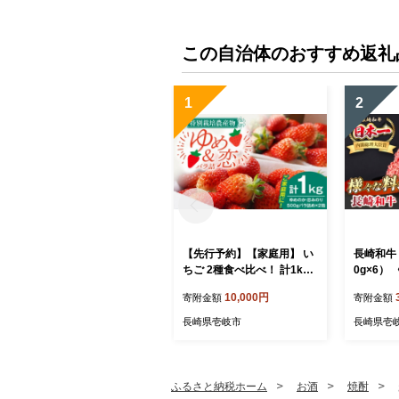
この自治体のおすすめ返礼
1
2
【先行予約】【家庭用】 い
長崎和牛 
ちご 2種食べ比べ！ 計1kg
0g×6）
（ゆめのか・恋みのり）
Y MEAT
10,000円
寄附金額
寄附金額
【2027年2月以降順次発
ミンチ 牛
送】《壱岐市》【蒼花】[JE
肉 挽き肉
長崎県壱岐市
長崎県壱
O002]
グ ミー
そぼろ 料
り物 [JER
ふるさと納税ホーム
お酒
焼酎