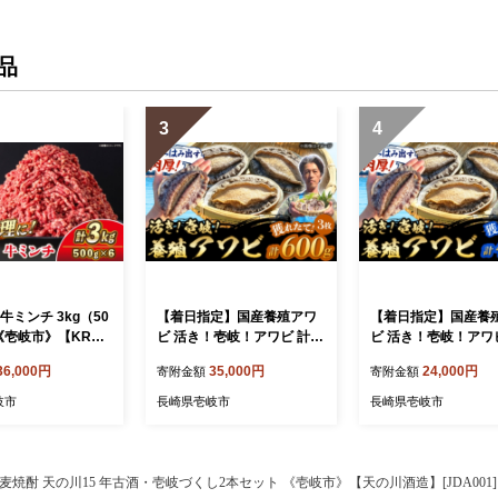
品
3
4
牛ミンチ 3kg（50
【着日指定】国産養殖アワ
【着日指定】国産養
 《壱岐市》【KRAZ
ビ 活き！壱岐！アワビ 計60
ビ 活き！壱岐！アワビ
】 肉 牛肉 和牛 国産
0g（約200g×3枚）《壱岐
0g（約200g×2枚）
36,000円
35,000円
24,000円
寄附金額
寄附金額
ミンチ ひき肉 挽
市》【住吉水産】アワビ 鮑
市》【住吉水産】アワ
 小分け ハンバー
養殖 貝 海産物 魚介 魚貝 産
養殖 貝 海産物 魚介 
岐市
長崎県壱岐市
長崎県壱岐市
トソース ボロネーゼ
地直送 お刺身 冷蔵発送 [JD
地直送 お刺身 冷蔵発送
理 調理 ギフト 贈
Q010]
Q009]
174]
麦焼酎 天の川15 年古酒・壱岐づくし2本セット 《壱岐市》【天の川酒造】[JDA001] 麦焼