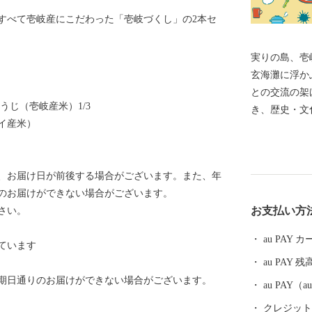
をすべて壱岐産にこだわった「壱岐づくし」の2本セ
実りの島、壱岐 「実りの島、壱岐」 九州と韓
玄海灘に浮か
との交流の架
うじ（壱岐産米）1/3
き、歴史・文
イ産米）
景の残る島で
関）から地理
牛、ウニ、海
、お届け日が前後する場合がございます。また、年
国特別史跡「
のお届けができない場合がございます。
くのパワース
お支払い方
さい。
リーンの海。
たらします。
au PAY
ています
au PAY 残
送期日通りのお届けができない場合がございます。
au PAY
クレジットカ