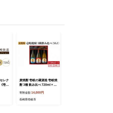
道セレク
麦焼酎 壱岐の蔵酒造 壱岐焼
 《壱岐
酎 3種 飲み比べ 720ml × 3
[JAG
本（SSJ） [JBK006] 14,00
14,000円
寄附金額
0 14,000円
長崎県壱岐市