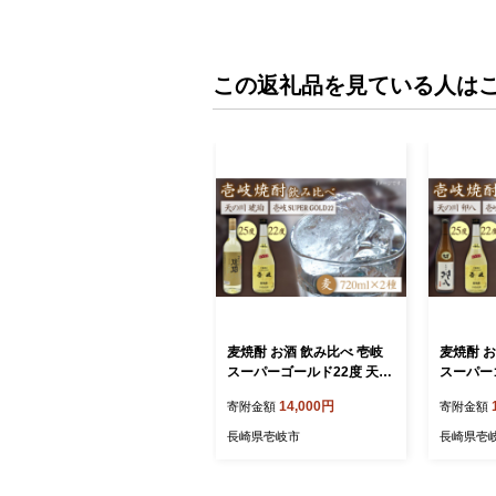
この返礼品を見ている人は
麦焼酎 お酒 飲み比べ 壱岐
麦焼酎 お
スーパーゴールド22度 天の
スーパー
川 琥珀 2本セット《壱岐
川 卯八 
14,000円
寄附金額
寄附金額
市》【天下御免】[JDB056]
市》【天下
麦焼酎 むぎ焼酎 お酒 飲み
麦焼酎 む
長崎県壱岐市
長崎県壱
比べ 14000 14000円
比べ 140