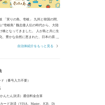
国の間、
ぶ“壱岐島” 魏志倭人伝の時代から、大陸
け橋となってきました。 人が島と共に生
化、豊かな自然に恵まれた、日本の原風
す。 麦焼酎発祥の地、WTO（世界貿易機
自治体紹介をもっと見る
的表示認定を受けた「壱岐焼酎」。 壱岐
産物など、豊饒な自然が育むS級食材。
原の辻遺跡」大小1,000の神社・仏閣、多
ポット。 白砂青松、美しいエメラルドグ
法
 住む人に、訪れる人に様々な“実り”をも
 カード（番号入力不要）
高
（auかんたん決済）通信料金合算
ード決済（VISA、Master、JCB、Di