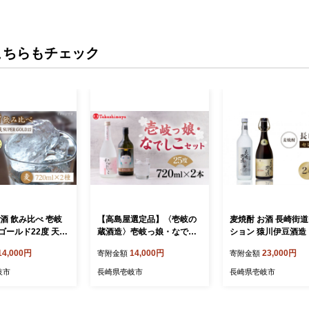
こちらもチェック
酒 飲み比べ 壱岐
【高島屋選定品】〈壱岐の
麦焼酎 お酒 長崎街
ゴールド22度 天の
蔵酒造〉壱岐っ娘・なでし
ション 猿川伊豆酒造
2本セット 《壱岐
こセット（麦焼酎）《壱岐
市》【猿川伊豆酒造】
14,000円
14,000円
23,000円
寄附金額
寄附金額
御免】[JDB057]
市》 酒 焼酎 麦焼酎 むぎ焼
003] むぎ焼酎 23000 23000
ぎ焼酎 お酒 飲み
酎 セット [JFJ004] 14000 1
円
岐市
長崎県壱岐市
長崎県壱岐市
00 14000円
4000円