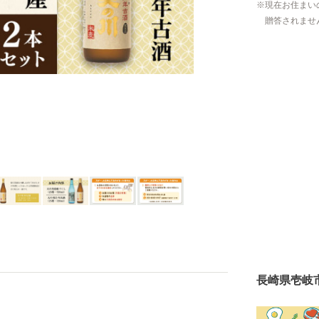
現在お住まい
贈答されませ
長崎県壱岐