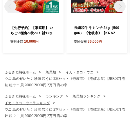
【先行予約】【家庭用】 い
長崎和牛 牛ミンチ 3kg（500
ちご 2種食べ比べ！ 計1kg
g×6） 《壱岐市》【KRAZY
（ゆめのか・恋みのり） 【2
MEAT】 肉 牛肉 和牛 国産 ミ
10,000円
36,000円
寄附金額
寄附金額
027年2月以降順次発送】
ンチ 牛ミンチ ひき肉 挽肉 挽
《壱岐市》【蒼花】[JEO00
き肉 小分け ハンバーグ ミー
2]
トソース ボロネーゼ そぼろ
料理 調理 ギフト 贈り物 [JE
R174]
ふるさと納税ホーム
魚貝類
イカ・タコ・ウニ
ウニ 島のぜいたく 珍味 粒うに 2本セット《壱岐市》【壱岐水産】[JBR007] 壱
岐 粒ウニ 貝 20000 20000円 2万円 海の幸
ふるさと納税ホーム
ランキング
魚貝類ランキング
イカ・タコ・ウニランキング
ウニ 島のぜいたく 珍味 粒うに 2本セット《壱岐市》【壱岐水産】[JBR007] 壱
岐 粒ウニ 貝 20000 20000円 2万円 海の幸