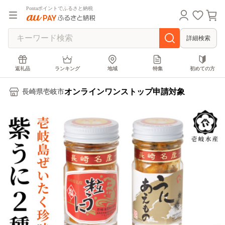
Pontaポイントでふるさと納税
詳細検索
返礼品
ランキング
地域
特集
初めての方
オンラインワンストップ申請対象
長崎県壱岐市