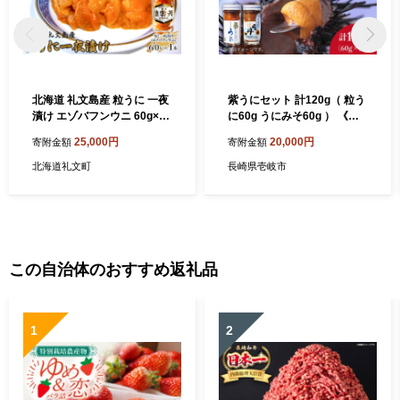
北海道 礼文島産 粒うに 一夜
紫うにセット 計120g（ 粒う
漬け エゾバフンウニ 60g×1
に60g うにみそ60g ） 《壱
本［野崎水産］【 うに ウニ
岐市》【長田商店】[JAO00
25,000円
20,000円
寄附金額
寄附金額
雲丹 粒ウニ バフンウニ 熟成
3] 20000 20000円 2万円
素材本来の味 塩うに 珍味 お
北海道礼文町
長崎県壱岐市
つまみ 贈答 ギフト 】
この自治体のおすすめ返礼品
1
2