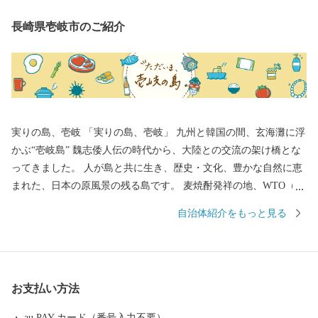
長崎県壱岐市のご紹介
実りの島、壱岐 「実りの島、壱岐」 九州と韓国の間、玄海灘に浮
かぶ“壱岐島” 魏志倭人伝の時代から、大陸との交流の架け橋とな
ってきました。 人が島と共に生き、歴史・文化、豊かな自然に恵
まれた、日本の原風景の残る島です。 麦焼酎発祥の地、WTO（世
界貿易機関）から地理的表示認定を受けた「壱岐焼酎」。 壱岐
自治体紹介をもっと見る
牛、ウニ、海産物など、豊饒な自然が育むS級食材。 国特別史跡
「原の辻遺跡」大小1,000の神社・仏閣、多くのパワースポット。
白砂青松、美しいエメラルドグリーンの海。 住む人に、訪れる人
に様々な“実り”をもたらします。
お支払い方法
au PAY カード（番号入力不要）