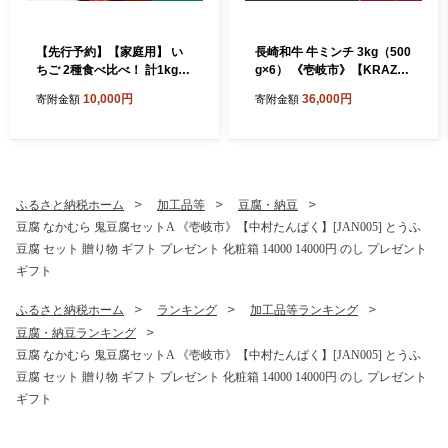
【先行予約】【家庭用】 い
長崎和牛 牛ミンチ 3kg（500
ちご 2種食べ比べ！ 計1kg
g×6） 《壱岐市》【KRAZY
（ゆめのか・恋みのり） 【2
MEAT】 肉 牛肉 和牛 国産 ミ
10,000円
36,000円
寄附金額
寄附金額
027年2月以降順次発送】
ンチ 牛ミンチ ひき肉 挽肉 挽
《壱岐市》【蒼花】[JEO00
き肉 小分け ハンバーグ ミー
2]
トソース ボロネーゼ そぼろ
料理 調理 ギフト 贈り物 [JE
R174]
ふるさと納税ホーム
加工品等
豆腐・納豆
豆腐 なかむら 鬼豆腐セットA 《壱岐市》【中村たんぱく】[JAN005] とうふ
豆腐 セット 贈り物 ギフト プレゼント 化粧箱 14000 14000円 のし プレゼント
ギフト
ふるさと納税ホーム
ランキング
加工品等ランキング
豆腐・納豆ランキング
豆腐 なかむら 鬼豆腐セットA 《壱岐市》【中村たんぱく】[JAN005] とうふ
豆腐 セット 贈り物 ギフト プレゼント 化粧箱 14000 14000円 のし プレゼント
ギフト