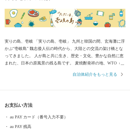
実りの島、壱岐 「実りの島、壱岐」 九州と韓国の間、玄海灘に浮
かぶ“壱岐島” 魏志倭人伝の時代から、大陸との交流の架け橋とな
ってきました。 人が島と共に生き、歴史・文化、豊かな自然に恵
まれた、日本の原風景の残る島です。 麦焼酎発祥の地、WTO（世
界貿易機関）から地理的表示認定を受けた「壱岐焼酎」。 壱岐
自治体紹介をもっと見る
牛、ウニ、海産物など、豊饒な自然が育むS級食材。 国特別史跡
「原の辻遺跡」大小1,000の神社・仏閣、多くのパワースポット。
白砂青松、美しいエメラルドグリーンの海。 住む人に、訪れる人
に様々な“実り”をもたらします。
お支払い方法
au PAY カード（番号入力不要）
au PAY 残高