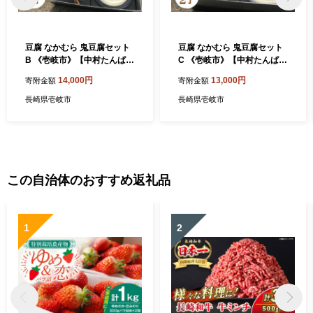
豆腐 なかむら 鬼豆腐セット
豆腐 なかむら 鬼豆腐セット
B 《壱岐市》【中村たんぱ
C 《壱岐市》【中村たんぱ
く】[JAN006] とうふ 豆腐
く】[JAN007] とうふ 豆腐
14,000円
13,000円
寄附金額
寄附金額
セット 贈り物 ギフト プレゼ
セット 贈り物 ギフト プレゼ
ント 化粧箱 14000 14000円
ント 化粧箱 13000 13000円
長崎県壱岐市
長崎県壱岐市
のし プレゼント ギフト
のし プレゼント ギフト
この自治体のおすすめ返礼品
1
2