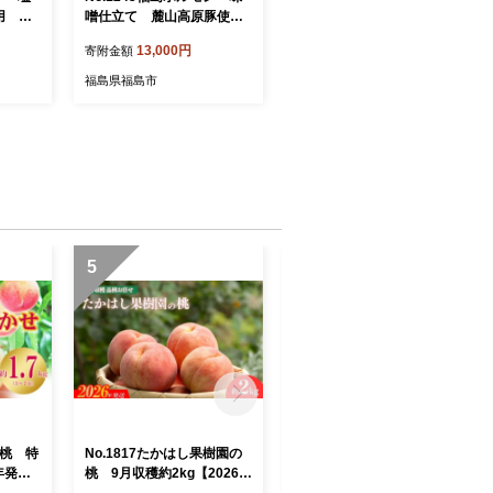
用 【5
噌仕立て 麓山高原豚使
用 【5パック入】
13,000円
寄附金額
福島県福島市
5
6
の桃 特
No.1817たかはし果樹園の
No.1517福島のもも「さく
年発
桃 9月収穫約2kg【2026年
ら白桃」約2kg【2026年発
発送 先行予約】
送 先行予約】