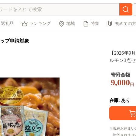
返礼品
ランキング
地域
特集
初めての
ップ申請対象
【2026年9
ルモン3点
原豚使用 
寄附金額
9,000
円
在庫: あり
現在お住まい
贈答されませ