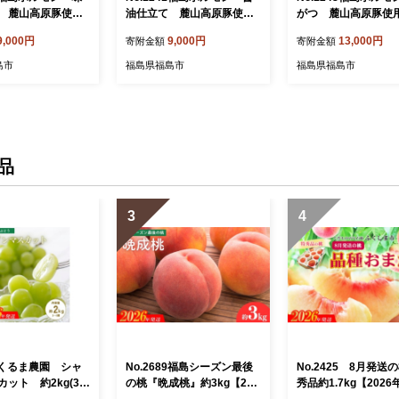
 麓山高原豚使
油仕立て 麓山高原豚使
がつ 麓山高原豚使
パック入】
用 【3パック入】
パック入】
9,000円
9,000円
13,000円
寄附金額
寄附金額
島市
福島県福島市
福島県福島市
品
3
4
06くるま農園 シャ
No.2689福島シーズン最後
No.2425 8月発送
ット 約2kg(3～
の桃『晩成桃』約3kg【202
秀品約1.7kg【2026
026年発送 先行予
6年発送 先行予約】
送 先行予約】