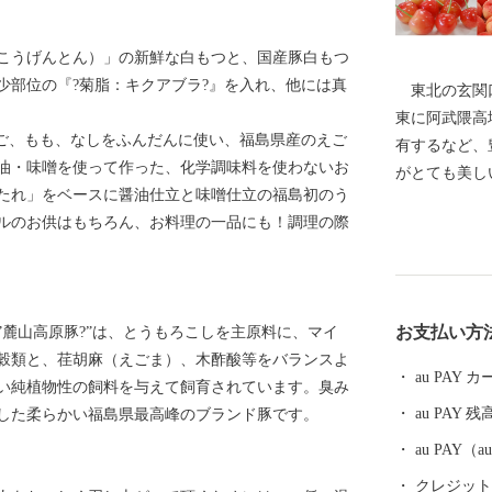
こうげんとん）」の新鮮な白もつと、国産豚白もつ
少部位の『?菊脂：キクアブラ?』を入れ、他には真
東北の玄関口
東に阿武隈高
ご、もも、なしをふんだんに使い、福島県産のえご
有するなど、
油・味噌を使って作った、化学調味料を使わないお
がとても美
たれ」をベースに醤油仕立と味噌仕立の福島初のう
また、俳聖松
ルのお供はもちろん、お料理の一品にも！調理の際
れた「飯坂温
湯温泉」や奥
湯温泉」とい
ているほか、
お支払い方
麓山高原豚?”は、とうもろこしを主原料に、マイ
モ、秋のナシ
穀類と、荏胡麻（えごま）、木酢酸等をバランスよ
だものの絶え
au PAY
い純植物性の飼料を与えて飼育されています。臭み
皆様に親しま
au PAY 残
した柔らかい福島県最高峰のブランド豚です。
au PAY
クレジットカ