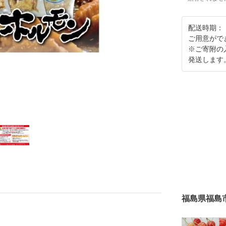
配送時期：
ご用意がで
※ご寄附の
発送します
福島県福島