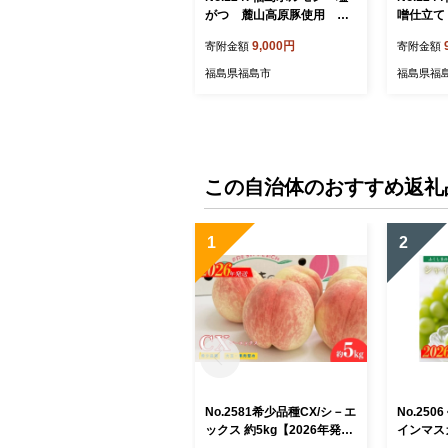
がつ 麓山高原豚使用 【3
噌仕立て
パック入】
用 【3
9,000円
寄附金額
寄附金額
福島県福島市
福島県福
この自治体のおすすめ返礼
1
2
No.2581希少品種CX/シ－エ
No.25
ックス 約5kg【2026年発
インマスカ
送 先行予約】
5房)【2