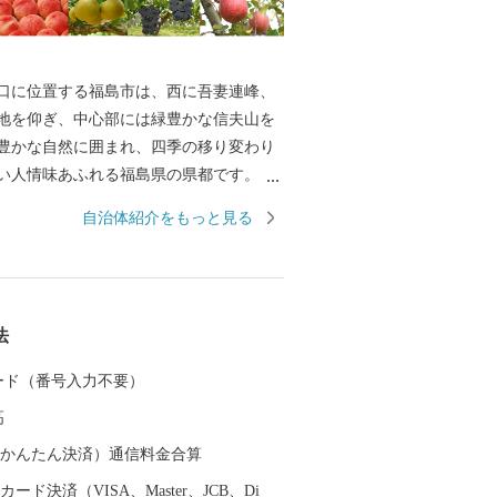
に位置する福島市は、西に吾妻連峰、
地を仰ぎ、中心部には緑豊かな信夫山を
豊かな自然に囲まれ、四季の移り変わり
しい人情味あふれる福島県の県都です。
尾芭蕉も訪れたという歴史と伝統に培わ
自治体紹介をもっと見る
泉」をはじめ、こけしと水芭蕉の里「土
州三高湯の一つに数えられる温泉郷「高
ったそれぞれに特色のある温泉地を有し
初夏のサクランボにはじまり、夏のモ
法
やブドウ、初冬のリンゴなど、一年中く
ない「くだものの宝石箱」として全国の
 カード（番号入力不要）
れております。
高
（auかんたん決済）通信料金合算
ード決済（VISA、Master、JCB、Di