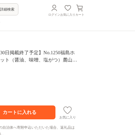
詳細検索
ログイン
お気に入り
カート
方
月30日掲載終了予定】No.1250福島ホ
セット（醤油、味噌、塩がつ）麓山高
【各1パック、計3パック入】
お気に入り
の自治体へ寄附申込いただいた場合、返礼品は
ん。