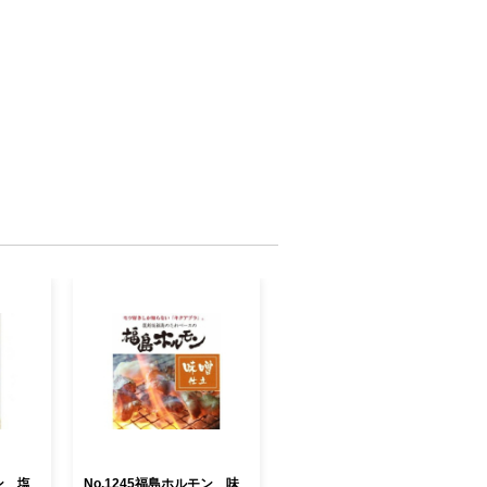
ン 塩
No.1245福島ホルモン 味