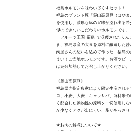
福島ホルモンを味わい尽くすセット！
福島のブランド豚「麓山高原豚（はやま
を使用し、濃厚な豚の旨味が溢れ出る希
似のできないこだわりのホルモンです。
フルーツ王国”福島”で収穫されたりん
ま、福島県産の大豆を原料に醸造した醤
肉屋さんの想いを込めて作った「福島の
まい！ご当地ホルモンです。お酒やビー
は充分加熱してお召し上がりください。
《麓山高原豚》
福島県内指定農家により限定生産される”
ロ、小麦、大麦、キャッサバ、飼料米の
く配合した動物性の原料を一切使用しな
が少なくアクが出にくい、脂があっさり
★お肉の解凍について★