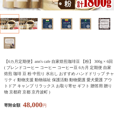
【6カ月定期便】ann's cafe 自家焙煎珈琲豆 【粉】 300g × 6回
( ブレンドコーヒー コーヒー コーヒー豆 6カ月 定期便 自家
焙煎 珈琲 豆 粉 中煎り 水出し おすすめ ハンドドリップ チャ
リティ 動物支援 動物福祉 保護活動 動物愛護 愛犬愛護 アウ
トドア キャンプ リラックス お取り寄せ ギフト 贈答用 贈り
物 京都府 京都 京丹波町 )
48,000
寄附金額
円