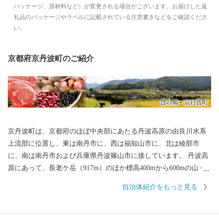
パッケージ、原材料など）が変更される場合がございます。お届けした返
礼品のパッケージやラベルに記載されている注意書きなどをご確認くださ
い。
京都府京丹波町のご紹介
京丹波町は、京都府のほぼ中央部にあたる丹波高原の由良川水系
上流部に位置し、東は南丹市に、西は福知山市に、北は綾部市
に、南は南丹市および兵庫県丹波篠山市に接しています。 丹波高
原にあって、長老ケ岳（917m）のほか標高400mから600mの山々
に囲まれ、南側の山地は分水れいの一部を成しています。 面積30
自治体紹介をもっと見る
3．09平方キロメートルの農山村で、このうち約83％を森林が占
め、この間を縫って耕地が広り、集落が点在しています。 京丹波
町がめざすまちづくりは、営々と受け継がれてきた「森林」