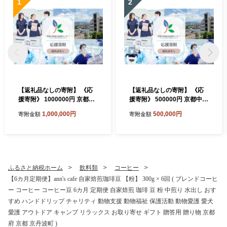
1
2
【返礼品なしの寄附】 《応
【返礼品なしの寄附】 《応
援寄附》 1000000円 京都中
援寄附》 500000円 京都中部
部総合医療センター ~地域の
総合医療センター ~地域の拠
1,000,000円
500,000円
寄附金額
寄附金額
拠点病院として、患者さん中
点病院として、患者さん中心
心の良質な医療を行い、地域
の良質な医療を行い、地域に
に愛され信頼される病院を目
愛され信頼される病院を目指
指す~ 純粋寄附 応援 医療 救
す~ 純粋寄附 応援 医療 救急
急 診療 医学 介護 福祉 支援
診療 医学 介護 福祉 支援 ふ
ふるさと納税
るさと納税
ふるさと納税ホーム
飲料類
コーヒー
【6カ月定期便】ann's cafe 自家焙煎珈琲豆 【粉】 300g × 6回 ( ブレンドコーヒ
ー コーヒー コーヒー豆 6カ月 定期便 自家焙煎 珈琲 豆 粉 中煎り 水出し おす
すめ ハンドドリップ チャリティ 動物支援 動物福祉 保護活動 動物愛護 愛犬
愛護 アウトドア キャンプ リラックス お取り寄せ ギフト 贈答用 贈り物 京都
府 京都 京丹波町 )