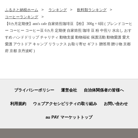
ふるさと納税ホーム
ランキング
飲料類ランキング
コーヒーランキング
【6カ月定期便】ann's cafe 自家焙煎珈琲豆 【粉】 300g × 6回 ( ブレンドコーヒ
ー コーヒー コーヒー豆 6カ月 定期便 自家焙煎 珈琲 豆 粉 中煎り 水出し おす
すめ ハンドドリップ チャリティ 動物支援 動物福祉 保護活動 動物愛護 愛犬
愛護 アウトドア キャンプ リラックス お取り寄せ ギフト 贈答用 贈り物 京都
府 京都 京丹波町 )
プライバシーポリシー
運営会社
自治体関係者の皆様へ
利用規約
ウェブアクセシビリティの取り組み
お問い合わせ
au PAY マーケットトップ