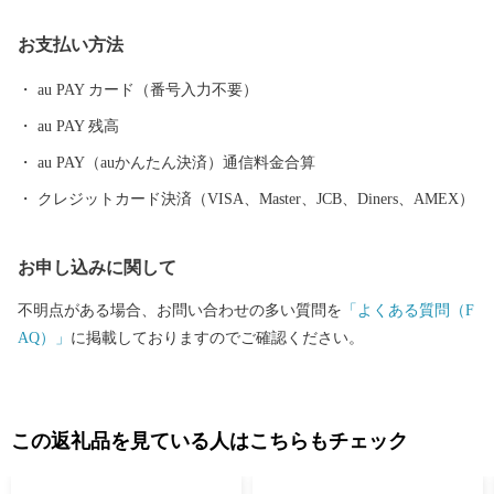
「食」「子育て力」「地元力」といった「あるもの＝地域資源」
お支払い方法
を活かし、「資源の循環」「経済の循環」「人材の循環」「暮ら
しの循環」を生み出し、京丹波町に住んでいる豊かさや誇り、喜
au PAY カード（番号入力不要）
びを実感できる、そんな「日本のふるさと。自給自足的循環社
au PAY 残高
会」をまちの将来像として施策を展開しています。 京丹波町は、
丹波ブランド食材の丹波栗や丹波黒大豆、京野菜の数々をはじ
au PAY（auかんたん決済）通信料金合算
め、京都府随一の酪農地帯でもあるなど、まさに食材の宝庫で
クレジットカード決済（VISA、Master、JCB、Diners、AMEX）
す。そんな京丹波町の豊かな土壌、きれいな水、澄んだ空気がは
ぐくんだ豊富な食を全国の皆様にお届けすることで、京丹波町の
お申し込みに関して
基幹産業である農業や食産業の活性化にもつなげていきたいと考
えています。
不明点がある場合、お問い合わせの多い質問を
「よくある質問（F
AQ）」
に掲載しておりますのでご確認ください。
この返礼品を見ている人はこちらもチェック