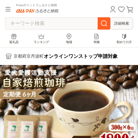
Pontaポイントでふるさと納税
詳細検索
返礼品
ランキング
地域
特集
初めての方
オンラインワンストップ申請対象
京都府京丹波町