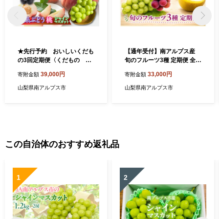
★先行予約 おいしいくだも
【通年受付】南アルプス産
の3回定期便〈くだもの フ
旬のフルーツ3種 定期便 全3
ルーツ 桃 巨峰 黒系ぶど
回 ALPAJ073 | 果物 くだも
39,000円
33,000円
寄附金額
寄附金額
う シャインマスカット 新
の フルーツ 葡萄 ぶど
鮮 農家直送 産地直送 人
う クイーンニーナ シャイ
山梨県南アルプス市
山梨県南アルプス市
気 山梨県 南アルプス
ンマスカット ゴールデンキ
市 〉 ALPAJ056
ウイ キウイ 新鮮 産地直
送 南アルプス市 贈答 プ
レゼント ギフト 贈り物 |
この自治体のおすすめ返礼品
1
2