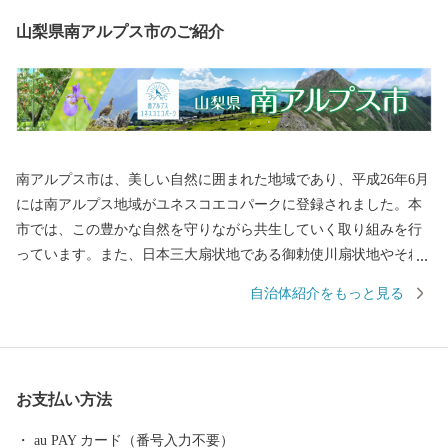
山梨県南アルプス市のご紹介
南アルプス市は、美しい自然に囲まれた地域であり、平成26年6月
には南アルプス地域がユネスコエコパークに登録されました。本
市では、この豊かな自然を守りながら共生していく取り組みを行
っています。また、日本三大扇状地である御勅使川扇状地やそれ
に続く低地では果樹栽培が盛んに営まれ、春から秋にかけてたく
自治体紹介をもっと見る
さんのフルーツが実ります。 南アルプスの大地で育まれたフルー
ツなど地域の特産品をPRし、全国へその魅力を発信するため、ふ
るさと納税のお礼の品として地域の特産品等を贈呈しています。
皆様からの寄附金は、これからのよりよいまちづくりに活用させ
お支払い方法
ていただきますので、ふるさと納税で南アルプス市への応援にご
協力をよろしくお願いいたします。
au PAY カード（番号入力不要）