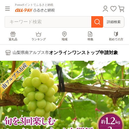
Pontaポイントでふるさと納税
詳細検索
返礼品
ランキング
地域
特集
初めての方
オンラインワンストップ申請対象
山梨県南アルプス市