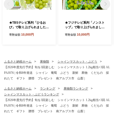
★TBSテレビ系列「ひるお
★フジテレビ系列「ノンスト
び」で取り上げられました！
ップ」で取り上げられまし
★＜2026年発送先行予約＞
た！★＜2026年発送先行予
10,000円
10,000円
寄附金額
寄附金額
絶品！南アルプス市産シャイ
約＞南アルプス市産シャイン
ンマスカット1.2kg ALPAA0
マスカット1.2kg以上（2～3
03 ｜ 山梨 山梨県 ぶどう 葡
房） クール便発送 ALPAG
萄 ブドウ マスカット 種なし
007
大粒 フルーツ くだもの 果物
高級 新鮮 産地直送 贈答 ギフ
ふるさと納税ホーム
果物類
シャインマスカット・ぶどう
ト 家庭用 1.2キロ 2026年 JA
【2026年度先行予約】旬を3回楽しむ シャインマスカット 1.2kg相当×3回 AL
JA南アルプス市 南アルプス |
PAJ076 | 令和8年発送 シャイン 葡萄 ぶどう 新鮮 果物 くだもの 採
れたて ギフト 贈答 プレゼント 南アルプス市 山梨 |
ふるさと納税ホーム
ランキング
果物類ランキング
シャインマスカット・ぶどうランキング
【2026年度先行予約】旬を3回楽しむ シャインマスカット 1.2kg相当×3回 AL
PAJ076 | 令和8年発送 シャイン 葡萄 ぶどう 新鮮 果物 くだもの 採
れたて ギフト 贈答 プレゼント 南アルプス市 山梨 |