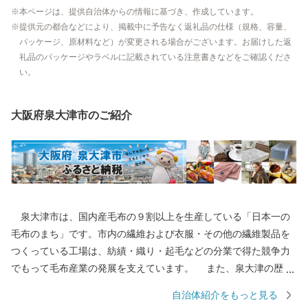
本ページは、提供自治体からの情報に基づき、作成しています。
提供元の都合などにより、掲載中に予告なく返礼品の仕様（規格、容量、
パッケージ、原材料など）が変更される場合がございます。お届けした返
礼品のパッケージやラベルに記載されている注意書きなどをご確認くださ
い。
大阪府泉大津市のご紹介
泉大津市は、国内産毛布の９割以上を生産している「日本一の
毛布のまち」です。市内の繊維および衣服・その他の繊維製品を
つくっている工場は、紡績・織り・起毛などの分業で得た競争力
でもって毛布産業の発展を支えています。 また、泉大津の歴史
は古く、奈良時代には府中におかれた国の役所の外港として栄え
自治体紹介をもっと見る
ていました。交通の要として人の往来も多く、随筆や紀行の中に