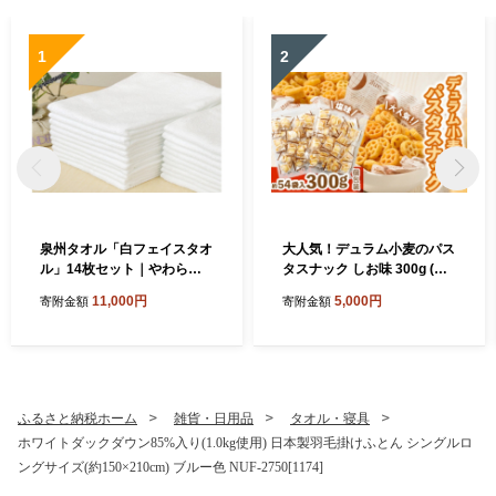
1
2
泉州タオル「白フェイスタオ
大人気！デュラム小麦のパス
ル」14枚セット｜やわらか
タスナック しお味 300g (約5
フェイスタオル セット 吸水
4個装) | お菓子 スナック菓子
11,000円
5,000円
寄附金額
寄附金額
性 普段使い 泉州タオル [381
個包装 パスタ スナック 塩味
0]
しお味 おやつ おつまみ 晩酌
おかし スナック菓子 詰め合
わせ[4641]
ふるさと納税ホーム
雑貨・日用品
タオル・寝具
ホワイトダックダウン85%入り(1.0kg使用) 日本製羽毛掛けふとん シングルロ
ングサイズ(約150×210cm) ブルー色 NUF-2750[1174]