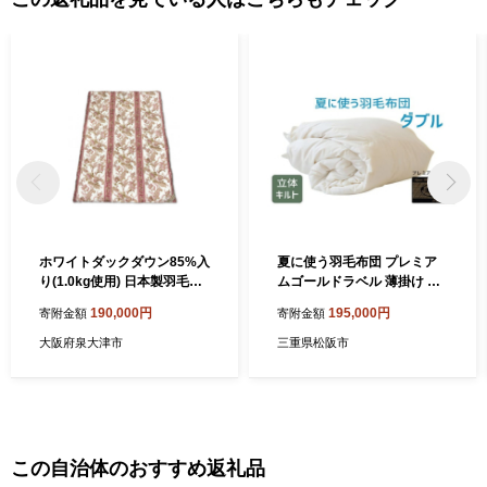
ホワイトダックダウン85%入
夏に使う羽毛布団 プレミア
り(1.0kg使用) 日本製羽毛掛
ムゴールドラベル 薄掛け ダ
けふとん シングルロングサ
ブル 190×210cmポーランド
190,000円
195,000円
寄附金額
寄附金額
イズ(約150×210cm) ピンク
産グース93％ 日本羽毛製品
色 NUF-2750[1173]
共同組合品質推奨ラベル付き
大阪府泉大津市
三重県松阪市
肌掛け 羽毛 掛け布団 立体キ
ルト 【251-000284-20】
【19.5-1】
この自治体のおすすめ返礼品