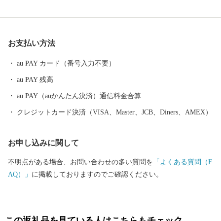
も、「小津の泊」「小津の浦なる岸の松原」「大津の浦」の名で
登場する名勝の地です。 昭和17年4月1日に市制を施行、泉大津
市と改称。大阪府の南部に位置し、北部・東部は高石市と和泉
お支払い方法
市、南部は大津川を境として泉北郡忠岡町と隣接しています。西
北部は大阪湾に面し、はるかに六甲山、淡路島を望むことができ
au PAY カード（番号入力不要）
ます。市内全域がほぼ平坦で、市街化区域になっています。
au PAY 残高
au PAY（auかんたん決済）通信料金合算
クレジットカード決済（VISA、Master、JCB、Diners、AMEX）
お申し込みに関して
不明点がある場合、お問い合わせの多い質問を
「よくある質問（F
AQ）」
に掲載しておりますのでご確認ください。
この返礼品を見ている人はこちらもチェック