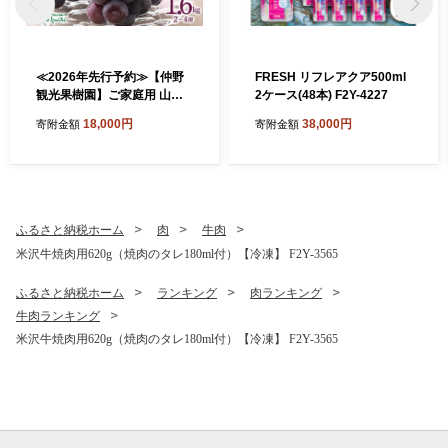
≪2026年先行予約≫【仲野
FRESH リフレアクア500ml
観光果樹園】ご家庭用 山形
2ケース(48本) F2Y-4227
県産 ピオーネ 1.6kg(2~4房)
18,000円
38,000円
寄附金額
寄附金額
種無し ぶどう 2026年8月下
旬から順次発送 F2Y-5456
ふるさと納税ホーム
肉
牛肉
米沢牛焼肉用620g（焼肉のタレ180ml付）【冷凍】 F2Y-3565
ふるさと納税ホーム
ランキング
肉ランキング
牛肉ランキング
米沢牛焼肉用620g（焼肉のタレ180ml付）【冷凍】 F2Y-3565