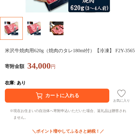
米沢牛焼肉用620g（焼肉のタレ180ml付）【冷凍】 F2Y-3565
34,000
寄附金額
円
在庫: あり
お気に入り
現在お住まいの自治体へ寄附申込いただいた場合、返礼品は贈答され
ません。
＼ポイント増やしてふるさと納税！／