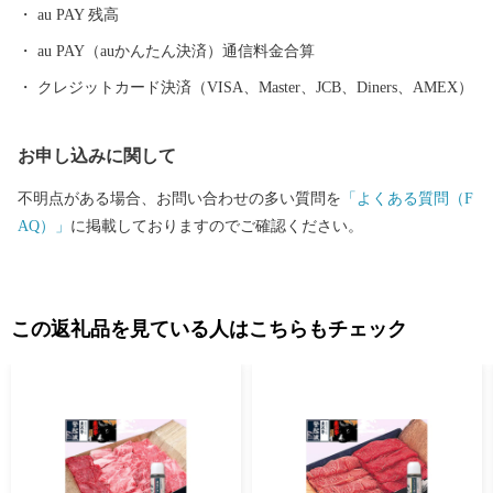
au PAY 残高
海沿いの温泉など、様々なタイプの温泉を楽しむことができま
す。 ふるさと納税を機に山形へお越しいただき、旬の味覚、歴史
au PAY（auかんたん決済）通信料金合算
や文化、自然をお楽しみください。
クレジットカード決済（VISA、Master、JCB、Diners、AMEX）
お申し込みに関して
不明点がある場合、お問い合わせの多い質問を
「よくある質問（F
AQ）」
に掲載しておりますのでご確認ください。
この返礼品を見ている人はこちらもチェック