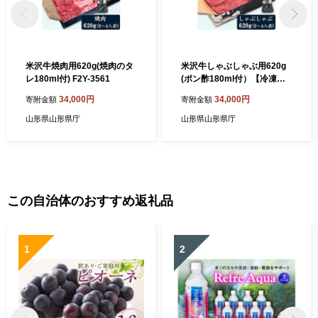
米沢牛焼肉用620g(焼肉のタ
米沢牛しゃぶしゃぶ用620g
レ180ml付) F2Y-3561
(ポン酢180ml付）【冷凍】 F
2Y-3566
34,000円
34,000円
寄附金額
寄附金額
山形県山形県庁
山形県山形県庁
この自治体のおすすめ返礼品
1
2