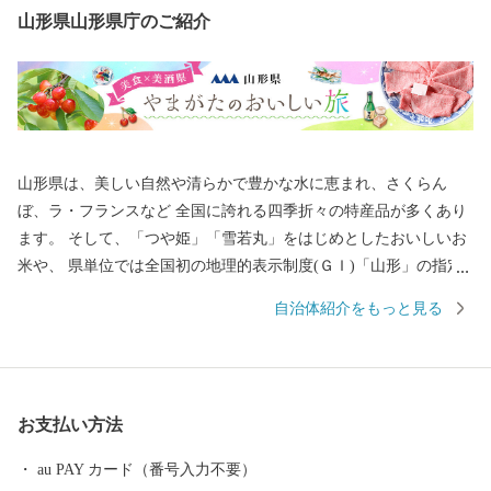
山形県山形県庁のご紹介
山形県は、美しい自然や清らかで豊かな水に恵まれ、さくらん
ぼ、ラ・フランスなど 全国に誇れる四季折々の特産品が多くあり
ます。 そして、「つや姫」「雪若丸」をはじめとしたおいしいお
米や、 県単位では全国初の地理的表示制度(ＧＩ)「山形」の指定
を受けた日本酒など、「日本一美食・美酒県やまがた」にふさわ
自治体紹介をもっと見る
しい逸品も自慢です。 また、最上川舟運によって伝えられた上方
の技術を磨き、研ぎ澄まされてきた多くの素晴らしい工芸品があ
ります。 さらに、豊かな自然に恵まれ、海水浴や果物狩り、スキ
ーなど、四季を通じて山形を感じ、楽しんでいただけるレジャー
お支払い方法
も目白押しです。 そんな山形県への旅を一層豊かなものにするの
が温泉です。山形県は、全ての市町村に温泉が湧出し、山や渓谷
au PAY カード（番号入力不要）
に囲まれた温泉、近代的な大型旅館が立並ぶ温泉、 湯治の温泉、