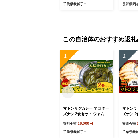
鰻 ウナギ ギフト 真空パッ
ク 丑の日
千葉県我孫子市
長野県岡
ク タレ 山椒 冷凍 贈り物 プ
れ タレ 
レゼント お祝い お取り寄せ
agi 蒲
ギフト
なぎ蒲焼 
料無料 天
この自治体のおすすめ返礼
1
2
マトンサグカレー 辛口 チー
マトンラ
ズナン 2食セット ジャムナ
ズナン 
コーポレーション株式会社
コーポレ
16,000円
寄附金額
寄附金額
《30日以内に出荷予定(土日
《30日
祝除く)》千葉県 我孫子市
祝除く)
千葉県我孫子市
千葉県我
カレー スパイス チーズ ナ
カレー ス