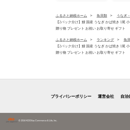
ン インド 本格的 羊肉 ほう
ン インド
れん草
ふるさと納税ホーム
魚貝類
うなぎ
【2パック分け】鰻 国産 うなぎ かば焼き 1尾 小
贈り物 プレゼント お祝い お取り寄せ ギフト
ふるさと納税ホーム
ランキング
魚
【2パック分け】鰻 国産 うなぎ かば焼き 1尾 小
贈り物 プレゼント お祝い お取り寄せ ギフト
プライバシーポリシー
運営会社
自治
© 2016 KDDI/au Commerce & Life, Inc.