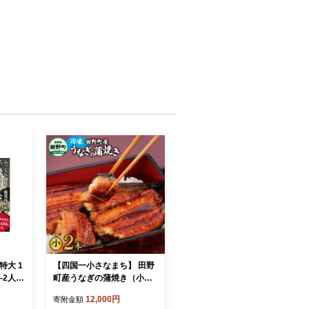
特大 1
【四国一小さなまち】 田野
町産うなぎの蒲焼き（小）
 かば
2本 タレ付き 山椒付き うな
12,000円
寄附金額
食品 人
ぎ 鰻 ウナギ 蒲焼き かば焼