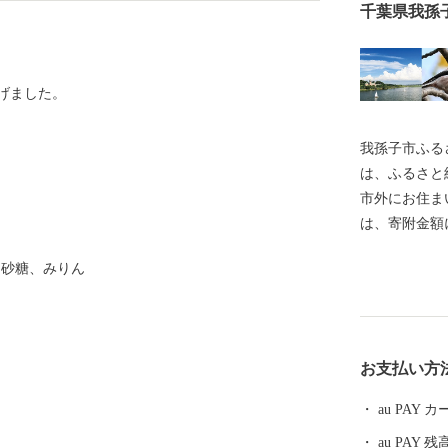
千葉県我孫
げました。
我孫子市ふるさと
は、ふるさと
市外にお住ま
は、寄附金額
推奨している
、砂糖、みりん
ある方が福祉
す。 【ご注意】 ・お礼品の送付は、我孫子市外にお住
まいの方に限
ては、年度内
お支払い方
お礼品のお届
す。 ・お礼
au PAY
au PAY 残