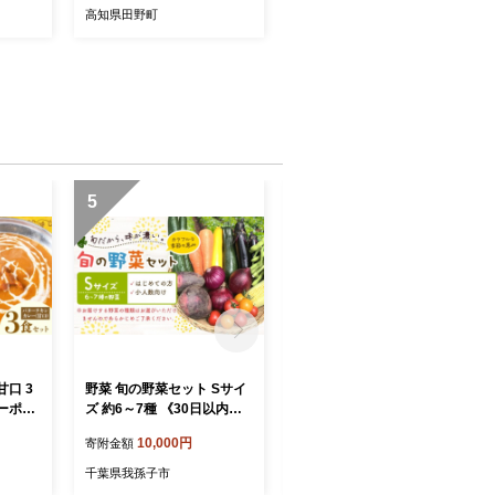
尾道
き 無頭 おいしい 国産 お取
高知県田野町
り寄せ 冷凍 配送
5
6
口 3
野菜 旬の野菜セット Sサイ
にんにく 4種 セット計4袋
ーポレ
ズ 約6～7種 《30日以内に
各1袋 にんにくスプラウト
30日以
出荷予定(土日祝除く)》 ベ
むきにんにく 切干にんにく
10,000円
9,500円
寄附金額
寄附金額
除く)》
ジLIFE!! 【配送不可地域あ
黒にんにく 株式会社ANEL
ー ス
り】（沖縄・離島） 季節の
A GROW 《30日以内に出荷
千葉県我孫子市
千葉県我孫子市
野菜 料理 甘い 採れたて ト
予定(土日祝除く)》千葉県