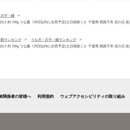
ズ ナン インド
・穴子・鱧
分け 約 160g うな藤《30日以内に出荷予定(土日祝除く)》千葉県 我孫子市 丑の日 炭
貝類ランキング
うなぎ・穴子・鱧ランキング
分け 約 160g うな藤《30日以内に出荷予定(土日祝除く)》千葉県 我孫子市 丑の日 炭
体関係者の皆様へ
利用規約
ウェブアクセシビリティの取り組み