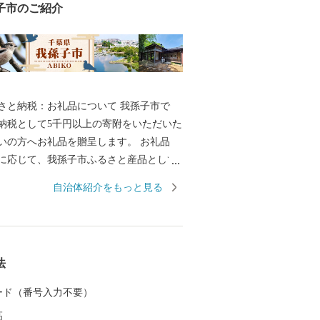
子市のご紹介
納税：お礼品について 我孫子市で
納税として5千円以上の寄附をいただいた
いの方へお礼品を贈呈します。 お礼品
に応じて、我孫子市ふるさと産品として
地元産品や我孫子市産のお米、障がいの
自治体紹介をもっと見る
施設で作った品などを取り揃えていま
らせていただきます。 ・寄附につきまし
の回数制限は現在設けておりません。 ・
法
けには1～2ヶ月程度かかることがありま
品の写真はイメージです。
 カード（番号入力不要）
高