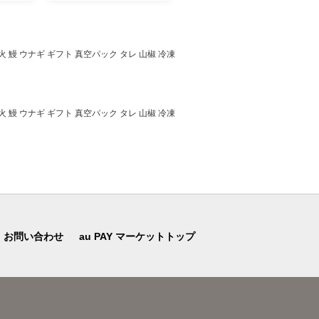
マト 新玉ねぎ じゃがいも
我孫子市 にんにく 水耕栽培
キャベツ 白菜 ベジライフ
ギフト 送料無料
千葉県 我孫子市
火 鰻 ウナギ ギフト 真空パック タレ 山椒 冷凍
火 鰻 ウナギ ギフト 真空パック タレ 山椒 冷凍
お問い合わせ
au PAY マーケットトップ