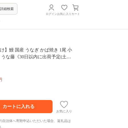
詳細検索
ログイン
お気に入り
カート
方
け】鰻 国産 うなぎ かば焼き 1尾 小
0g うな藤《30日以内に出荷予定(土日
子市 丑の日 炭火 鰻 ウナ
真空パック タレ 山椒 冷凍 贈り物 プ
祝い お取り寄せ ギフト
円
お気に入り
の自治体へ寄附申込いただいた場合、返礼品は
ん。