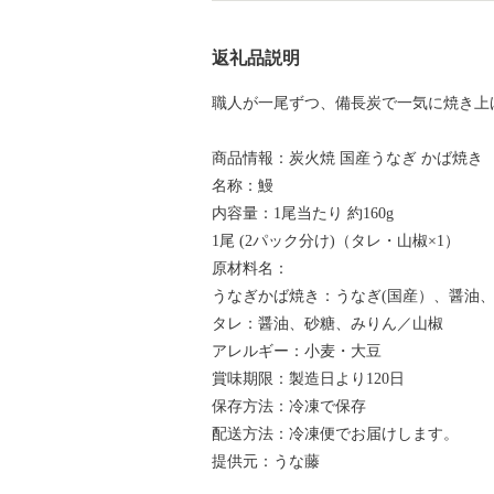
返礼品説明
職人が一尾ずつ、備長炭で一気に焼き上
商品情報：炭火焼 国産うなぎ かば焼き
名称：鰻
内容量：1尾当たり 約160g
1尾 (2パック分け)（タレ・山椒×1）
原材料名：
うなぎかば焼き：うなぎ(国産）、醤油
タレ：醤油、砂糖、みりん／山椒
アレルギー：小麦・大豆
賞味期限：製造日より120日
保存方法：冷凍で保存
配送方法：冷凍便でお届けします。
提供元：うな藤