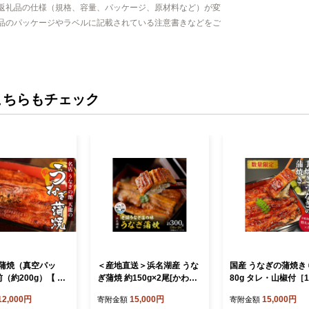
返礼品の仕様（規格、容量、パッケージ、原材料など）が変
品のパッケージやラベルに記載されている注意書きなどをご
こちらもチェック
蒲焼（真空パッ
＜産地直送＞浜名湖産 うな
国産 うなぎの蒲焼き 
（約200g）【 1
ぎ蒲焼 約150g×2尾[かわべ
80g タレ・山椒付［1-2人
無頭 タレ付き 山椒
のうなぎ][冷蔵]_うなぎ 鰻
前］【鰻 魚介類 水産
12,000円
15,000円
15,000円
寄附金額
寄附金額
ト 冷蔵 真空パッ
ウナギ 蒲焼き 蒲焼 かば焼
焼き うな重 丑の日 