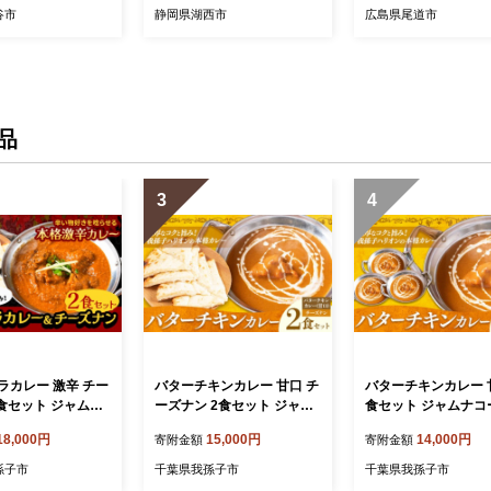
 個包装 小分け た
き 浜名湖 タレ 山椒 真空パ
気 おすすめ 広島県 
谷市
静岡県湖西市
広島県尾道市
鰻 うなぎ ウナギ un
ック 真空 惣菜 おかず おつ
市】
焼き 蒲焼 かば焼き う
まみ 土用 丑の日 うな重 う
山椒 クール便 送
な丼 贈答 ギフト プレゼン
龍 】
ト 冷蔵 静岡県 送料無料【1
389386】
品
3
4
ラカレー 激辛 チー
バターチキンカレー 甘口 チ
バターチキンカレー 甘
2食セット ジャムナ
ーズナン 2食セット ジャム
食セット ジャムナコ
ーション株式会社
ナコーポレーション株式会
ーション株式会社 《
18,000円
15,000円
14,000円
寄附金額
寄附金額
以内に出荷予定(土日
社 《30日以内に出荷予定
内に出荷予定(土日祝
》千葉県 我孫子市
(土日祝除く)》千葉県 我孫
千葉県 我孫子市 カレ
孫子市
千葉県我孫子市
千葉県我孫子市
パイス チーズ ナ
子市 カレー スパイス チー
パイス インド