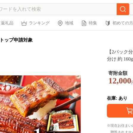
返礼品
ランキング
地域
特集
初めての
トップ申請対象
【2パック分
分け 約 16
祝除く)》千葉県 我孫
ギ ギフト 
寄附金額
12,000
レゼント お
在庫: あり
現在お住まい
贈答されませ