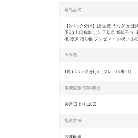
返礼品名
【2パック分け】鰻 国産 うなぎ かば焼き
予定(土日祝除く)》千葉県 我孫子市  
椒 冷凍 贈り物 プレゼント お祝い お
内容量
1尾 (2パック分け)（タレ・山椒×1）
消費期限/賞味期限
製造日より120日
配送方法
冷凍配送