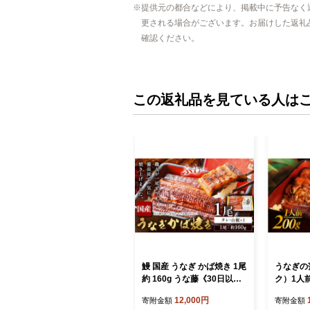
提供元の都合などにより、掲載中に予告なく
更される場合がございます。お届けした返礼
確認ください。
この返礼品を見ている人は
鰻 国産 うなぎ かば焼き 1尾
うなぎの
約 160g うな藤《30日以内
ク）1人前
に出荷予定(土日祝除く)》千
尾 人気 
12,000円
寄附金額
寄附金額
葉県 我孫子市 丑の日 炭火
付き カッ