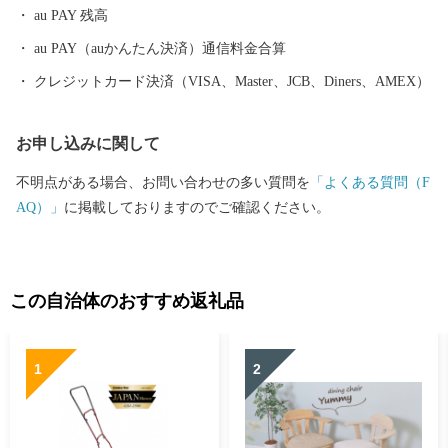
au PAY 残高
（水）以降、順次発行・郵送いたします。 返礼品の配送：通常よ
りお届けにお時間をいただく場合がございます。 ご寄附をご検討
au PAY（auかんたん決済）通信料金合算
中の皆さまにはご不便をおかけいたしますが、何卒ご理解賜りま
クレジットカード決済（VISA、Master、JCB、Diners、AMEX）
すようお願い申し上げます。
お申し込みに関して
不明点がある場合、お問い合わせの多い質問を
「よくある質問（F
AQ）」
に掲載しておりますのでご確認ください。
この自治体のおすすめ返礼品
1
2