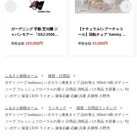
ガーデニング 手動 芝刈機 ジ
【ナチュラル/シアーチャコ
ャパンモアー 「GSJ-2500」
ール】回転チェア Yummy gr
リール式 芝刈り機 手動芝刈
ace(ヤミーグレース) 1脚単
193,000円
43,000円
寄附金額
寄附金額
り機 芝刈り 家庭用 静音 軽量
品 椅子 チェア 家具 インテリ
庭 園芸 園芸用品 ガーデニン
ア
グ用品 兵庫 兵庫県 小野市
ふるさと納税ホーム
雑貨・日用品
ボディソープ hadakara ( ハダカラ ) 液体タイプ 詰め替え 360ml×4袋 ボディー
ソープ フレッシュフローラルの香り 日用品 消耗品 バス用品 大容量 いい 匂
い ボディ 保湿 LION ライオン 液体石鹸 石鹸 兵庫 兵庫県 小野市
ふるさと納税ホーム
ランキング
雑貨・日用品ランキング
ボディソープ hadakara ( ハダカラ ) 液体タイプ 詰め替え 360ml×4袋 ボディー
ソープ フレッシュフローラルの香り 日用品 消耗品 バス用品 大容量 いい 匂
い ボディ 保湿 LION ライオン 液体石鹸 石鹸 兵庫 兵庫県 小野市