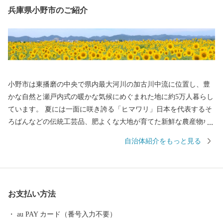
兵庫県小野市のご紹介
小野市は東播磨の中央で県内最大河川の加古川中流に位置し、豊
かな自然と瀬戸内式の暖かな気候にめぐまれた地に約5万人暮らし
ています。 夏には一面に咲き誇る「ヒマワリ」日本を代表するそ
ろばんなどの伝統工芸品、肥よくな大地が育てた新鮮な農産物な
ど小野市には皆さまにお伝えしたい魅力がたっぷりと詰まってい
自治体紹介をもっと見る
ます。 そんな小野市の魅力をふるさと納税を通じて知っていただ
き、小野市の豊かさ人の優しさに触れていただければ幸いです。
【お知らせ：システム切替に伴う対応について】 現在、システム
切替作業を行っております。 これに伴い、以下の期間にお申し込
お支払い方法
みいただいた新規寄附につきましては通常よりも対応にお時間を
いただく場合がございます。 対象期間：2026年2月12日(木) ～ 3月
au PAY カード（番号入力不要）
4日(水)頃 寄附金受領証明書：システム切替完了予定の3月4日