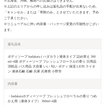
※北海道、沖縄、離島へのお届けはできません。
※上記のエリアからの申し込みは返礼品の手配が出来ないため、
「キャンセル」または「寄附のみ」とさせていただきます。予め
ご了承ください。
※リニューアルに伴い内容量・パッケージ変更の可能性がござい
ます。
返礼品名
ボディソープ hadakara ( ハダカラ ) 液体タイプ 詰め替え 360
ml×4袋 ボディーソープ フレッシュフローラルの香り 日用品 
消耗品 バス用品 大容量 いい 匂い ボディ 保湿 LION ライオ
ン 液体石鹸 石鹸 兵庫 兵庫県 小野市
内容量
・hadakaraホディーソープ フレッシュフローラルの香り つめ
かえ用（液体タイプ） 360ml×4袋