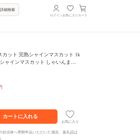
詳細検索
ログイン
お気に入り
カート
方
カット 完熟シャインマスカット 1k
 | シャインマスカット しゃいんます
う ブドウ 葡萄 シャインマスカット
ツ 旬 季節 数量限定 直送 贈答 プレ
・ファーム 埼玉県 杉戸町
円
お気に入り
の自治体へ寄附申込いただいた場合、返礼品は
ん。