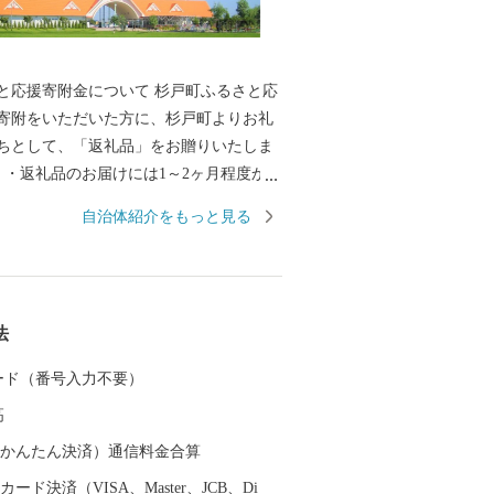
寄附金について 杉戸町ふるさと応
寄附をいただいた方に、杉戸町よりお礼
ちとして、「返礼品」をお贈りいたしま
ます。 ・寄附につきましては、年度内の
自治体紹介をもっと見る
在設けておりません。 ・返礼品の写真は
。 ※返礼品の送付は、杉戸町外にお住ま
させていただきます。
法
 カード（番号入力不要）
高
（auかんたん決済）通信料金合算
ード決済（VISA、Master、JCB、Di