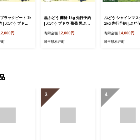
ブラックビート 1k
黒ぶどう 藤稔 1kg 先行予約
ぶどう シャインマス
約 | ぶどう ブドウ
| ぶどう ブドウ 葡萄 黒ぶど
1kg 先行予約 | ぶど
どう 黒ブドウ 黒
う 黒ブドウ 黒葡萄 藤稔 ふ
ウ 葡萄 シャインマ
12,000円
12,000円
14,000円
寄附金額
寄附金額
ラックビート 果物
じみのり 果物 フルーツ 旬
しゃいんますかっと 
旬 季節 数量限定
季節 数量限定 直送 贈答 プ
ット ますかっと ぶど
戸町
埼玉県杉戸町
埼玉県杉戸町
 プレゼント ユ
レゼント ユー・ファーム 埼
ドウ 葡萄 人気 高級 
ーム 埼玉県 杉戸町
玉県 杉戸町
先行予約 数量限定 果
ルーツ セット 直送 
レゼント 田原ぶどう
県 杉戸町
品
3
4