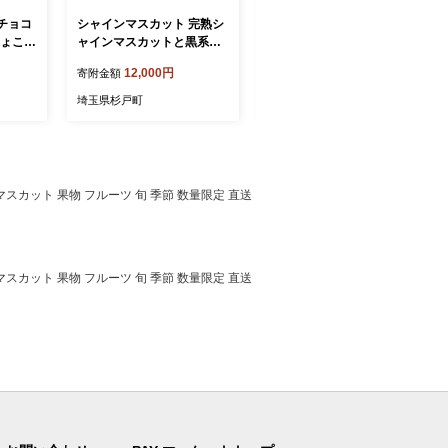
チョコ
シャインマスカット 完熟シ
黒ぶどう ブラックビート 1k
ちょこれ
ャインマスカットと黒系ぶ
g 先行予約 | ぶどう ブドウ
スイー
どう詰合せ 1.2kg 先行予約 |
葡萄 黒ぶどう 黒ブドウ 黒
12,000円
12,000円
寄附金額
寄附金額
レゼント
シャインマスカット しゃい
葡萄 ブラックビート 果物
 菓子
んますかっと ぶどう ブドウ
フルーツ 旬 季節 数量限定
埼玉県杉戸町
埼玉県杉戸町
け 家
葡萄 シャインマスカット 黒
直送 贈答 プレゼント ユ
杉戸町
系ぶどう 果物 フルーツ 旬
ー・ファーム 埼玉県 杉戸町
季節 数量限定 直送 贈答 プ
レゼント ユー・ファーム 埼
玉県 杉戸町
スカット 果物 フルーツ 旬 季節 数量限定 直送
スカット 果物 フルーツ 旬 季節 数量限定 直送