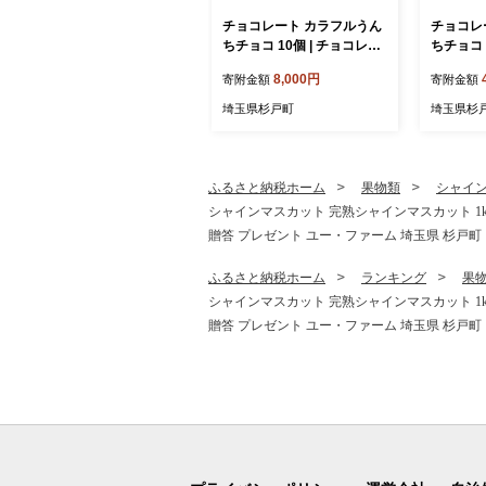
チョコレート カラフルうん
チョコレ
ちチョコ 10個 | チョコレー
ちチョコ 
ト ちょこれーと チョコ ち
ちょこれ
8,000円
寄附金額
寄附金額
ょこ スイーツ チョコレート
スイーツ
プレゼント 個包装 家庭用
ゼント 個
埼玉県杉戸町
埼玉県杉
自宅用 菓子 お菓子 リピー
用 菓子 
ト 小分け 家族 常陽産業 埼
分け 家族
玉県 杉戸町
杉戸町
ふるさと納税ホーム
果物類
シャイ
シャインマスカット 完熟シャインマスカット 1kg
贈答 プレゼント ユー・ファーム 埼玉県 杉戸町
ふるさと納税ホーム
ランキング
果
シャインマスカット 完熟シャインマスカット 1kg
贈答 プレゼント ユー・ファーム 埼玉県 杉戸町