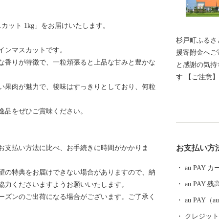
スカット 1kg」をお届けいたします。
杉戸町ふるさと応援
インマスカットです。
援寄附金へご
な香りが特徴で、一粒頬張ると上品な甘みと豊かな
と感謝の気持
す 【ご注意】 ・返礼品のお届けには1～2ヶ月程度かか
い果肉が魅力で、後味はすっきりとしており、何粒
ることがあり
回数制限は現
逸品をぜひご賞味ください。
イメージです
いの方に限ら
お支払い方
お支払い方法に比べ、お手続きに時間がかかりま
au PAY
望の特典をお届けできない場合がありますので、納
au PAY 残
協力くださいますようお願いいたします。
ーズンのご出荷になる場合がございます。ご了承く
au PAY
クレジットカ