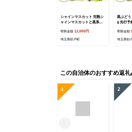
シャインマスカット 完熟シ
黒ぶどう 
ャインマスカットと黒系ぶ
g 先行予
どう詰合せ 1.2kg 先行予約 |
葡萄 黒ぶ
12,000円
寄附金額
寄附金額
シャインマスカット しゃい
葡萄 ブ
んますかっと ぶどう ブドウ
フルーツ 
埼玉県杉戸町
埼玉県杉
葡萄 シャインマスカット 黒
直送 贈答
系ぶどう 果物 フルーツ 旬
ー・ファ
季節 数量限定 直送 贈答 プ
レゼント ユー・ファーム 埼
玉県 杉戸町
この自治体のおすすめ返礼
1
2