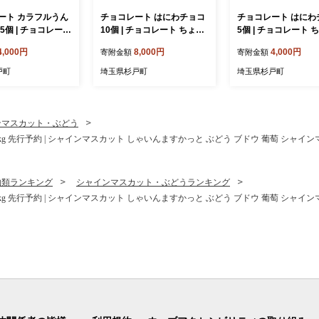
ート カラフルうん
チョコレート はにわチョコ
チョコレート はにわ
5個 | チョコレート
10個 | チョコレート ちょこ
5個 | チョコレート 
ーと チョコ ちょこ
れーと チョコ ちょこ スイ
ーと チョコ ちょこ 
4,000円
8,000円
4,000円
寄附金額
寄附金額
 チョコレート プレ
ーツ チョコレート プレゼン
ツ チョコレート プ
包装 家庭用 自宅
ト 個包装 家庭用 自宅用 菓
個包装 家庭用 自宅用
戸町
埼玉県杉戸町
埼玉県杉戸町
お菓子 リピート 小
子 お菓子 リピート 小分け
お菓子 リピート 小分
 常陽産業 埼玉県
家族 常陽産業 埼玉県 杉戸
族 常陽産業 埼玉県 
町
ンマスカット・ぶどう
 先行予約 | シャインマスカット しゃいんますかっと ぶどう ブドウ 葡萄 シャインマ
物類ランキング
シャインマスカット・ぶどうランキング
 先行予約 | シャインマスカット しゃいんますかっと ぶどう ブドウ 葡萄 シャインマ