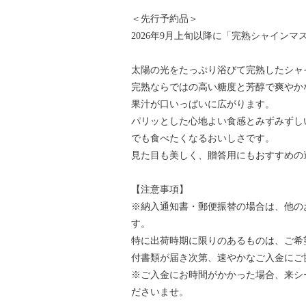
＜先行予約品＞
2026年9月上旬以降に「完熟シャインマ
太陽の光をたっぷり浴びて完熟したシャ
完熟ならではの高い糖度と芳醇で爽やか
果汁が口いっぱいに広がります。
パリッとした心地よい食感とみずみずし
でも食べたくなるおいしさです。
見た目も美しく、贈答用にもおすすめの
【注意事項】
※納入通知書・郵便振替の場合は、他の
す。
特に出荷時期に限りのあるものは、ご希
付書類が届き次第、速やかなご入金にご
※ご入金にお時間がかかった場合、来シ
ださいませ。