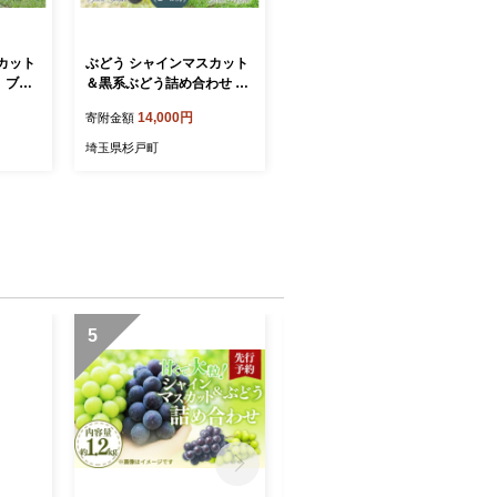
カット
ぶどう シャインマスカット
う ブド
＆黒系ぶどう詰め合わせ 1k
スカット
g 先行予約 | ぶどう ブドウ
14,000円
寄附金額
マスカ
葡萄 シャインマスカット し
う ブ
ゃいんますかっと ぶどう ブ
埼玉県杉戸町
旬 季節
ドウ 葡萄 高級 ブラックビ
物 フ
ート 富士の輝 詰合せ 旬 季
贈答 プ
節 先行予約 数量限定 果物
園 埼玉
フルーツ セット 直送 贈答
プレゼント 田原ぶどう園 埼
玉県 杉戸町
5
6