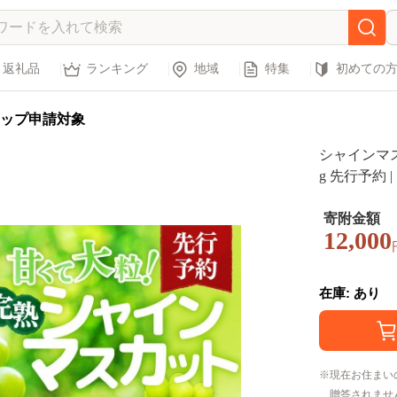
返礼品
ランキング
地域
特集
初めての
ップ申請対象
シャインマス
g 先行予約
かっと ぶど
果物 フルー
寄附金額
12,000
ゼント ユー
在庫: あり
現在お住まい
贈答されませ