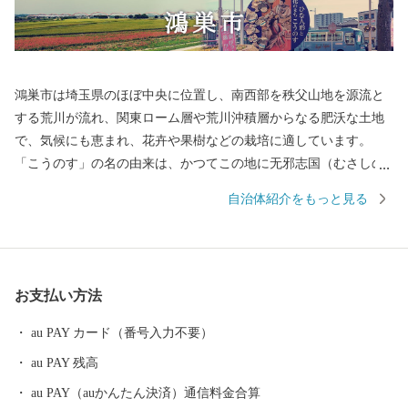
鴻巣市は埼玉県のほぼ中央に位置し、南西部を秩父山地を源流と
する荒川が流れ、関東ローム層や荒川沖積層からなる肥沃な土地
で、気候にも恵まれ、花卉や果樹などの栽培に適しています。
「こうのす」の名の由来は、かつてこの地に无邪志国（むさしの
くに）の国府が置かれたことから「国府の州」が「こうのす」と
自治体紹介をもっと見る
転じ、後に「鴻（こうのとり）伝説」から「鴻巣」の字を当てる
ようになったと伝えられています。 昭和29年に1町5村（鴻巣町、
箕田村、田間宮村、馬室村、笠原村、常光村）が合併して県内17
番目の市として誕生した本市は、江戸時代には中山道の宿場町と
お支払い方法
して栄え、380年余の伝統を誇る「ひな人形のまち」として、また
近年では「花のまち」としても全国にその名が知られています。
au PAY カード（番号入力不要）
平成17年10月1日に、吹上町、川里町と合併し、新鴻巣市が誕生し
au PAY 残高
ました。 現在では首都圏50キロメートル圏内という地理的条件に
恵まれ、県央部の中核都市として発展を続けています。
au PAY（auかんたん決済）通信料金合算