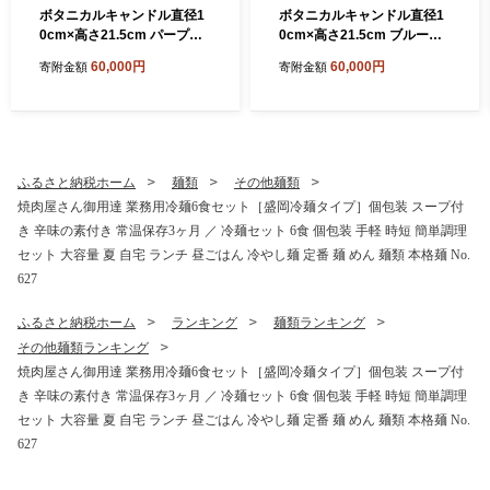
ボタニカルキャンドル直径1
ボタニカルキャンドル直径1
0cm×高さ21.5cm パープル
0cm×高さ21.5cm ブルー系
系 ／ ボタニカルキャンドル
／ ボタニカルキャンドル ド
60,000円
60,000円
寄附金額
寄附金額
ドライフラワーキャンドル
ライフラワーキャンドル 観
観賞用キャンドル フラワー
賞用キャンドル フラワーキ
キャンドル インテリア 雑貨
ャンドル インテリア 雑貨 ナ
ナチュラルインテリア 北欧
チュラルインテリア 北欧イ
インテリア ギフト プレゼン
ンテリア ギフト プレゼント
ト 誕生日 新築祝い おしゃれ
誕生日 新築祝い おしゃれ 癒
ふるさと納税ホーム
麺類
その他麺類
癒し空間 季節の花 ドライフ
し空間 季節の花 ドライフラ
焼肉屋さん御用達 業務用冷麺6食セット［盛岡冷麺タイプ］個包装 スープ付
ラワー 埼玉県 No.638-06
ワー 埼玉県 No.638-05
き 辛味の素付き 常温保存3ヶ月 ／ 冷麺セット 6食 個包装 手軽 時短 簡単調理
セット 大容量 夏 自宅 ランチ 昼ごはん 冷やし麺 定番 麺 めん 麺類 本格麺 No.
627
ふるさと納税ホーム
ランキング
麺類ランキング
その他麺類ランキング
焼肉屋さん御用達 業務用冷麺6食セット［盛岡冷麺タイプ］個包装 スープ付
き 辛味の素付き 常温保存3ヶ月 ／ 冷麺セット 6食 個包装 手軽 時短 簡単調理
セット 大容量 夏 自宅 ランチ 昼ごはん 冷やし麺 定番 麺 めん 麺類 本格麺 No.
627