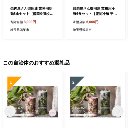
焼肉屋さん御用達 業務用冷
焼肉屋さん御用達 業務用冷
麺8食セット［盛岡冷麺タイ
麺6食セット［盛岡冷麺 平壌
プ］個包装 スープ付き 辛味
冷麺2種詰合せ］個包装 スー
8,000円
6,000円
寄附金額
寄附金額
の素付き 常温保存3ヶ月 ／
プ付き 辛味の素付き 常温保
冷麺セット 8食 個包装 手軽
存3ヶ月 ／ 冷麺セット 6食
埼玉県鴻巣市
埼玉県鴻巣市
時短 簡単調理 セット 大容量
個包装 手軽 時短 簡単調理 セ
夏 自宅 ランチ 昼ごはん 冷や
ット 大容量 夏 自宅 ランチ
し麺 定番 麺 めん 麺類 本格
昼ごはん 冷やし麺 定番 麺 め
麺 No.630
ん 麺類 本格麺 No.629
この自治体のおすすめ返礼品
1
2