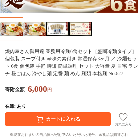
焼肉屋さん御用達 業務用冷麺6食セット［盛岡冷麺タイプ］
個包装 スープ付き 辛味の素付き 常温保存3ヶ月 ／ 冷麺セッ
ト 6食 個包装 手軽 時短 簡単調理 セット 大容量 夏 自宅 ラン
チ 昼ごはん 冷やし麺 定番 麺 めん 麺類 本格麺 No.627
6,000
寄附金額
円
在庫: あり
お気に入り
現在お住まいの自治体へ寄附申込いただいた場合、返礼品は贈答され