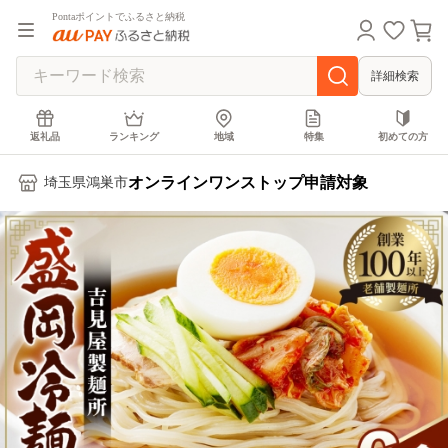
Pontaポイントでふるさと納税
詳細検索
返礼品
ランキング
地域
特集
初めての方
オンラインワンストップ申請対象
埼玉県鴻巣市