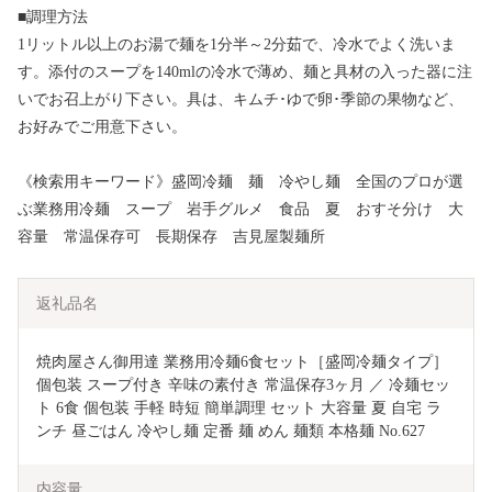
■調理方法
1リットル以上のお湯で麺を1分半～2分茹で、冷水でよく洗いま
す。添付のスープを140mlの冷水で薄め、麺と具材の入った器に注
いでお召上がり下さい。具は、キムチ･ゆで卵･季節の果物など、
お好みでご用意下さい。
《検索用キーワード》盛岡冷麺 麺 冷やし麺 全国のプロが選
ぶ業務用冷麺 スープ 岩手グルメ 食品 夏 おすそ分け 大
容量 常温保存可 長期保存 吉見屋製麺所
返礼品名
焼肉屋さん御用達 業務用冷麺6食セット［盛岡冷麺タイプ］
個包装 スープ付き 辛味の素付き 常温保存3ヶ月 ／ 冷麺セッ
ト 6食 個包装 手軽 時短 簡単調理 セット 大容量 夏 自宅 ラ
ンチ 昼ごはん 冷やし麺 定番 麺 めん 麺類 本格麺 No.627 
内容量