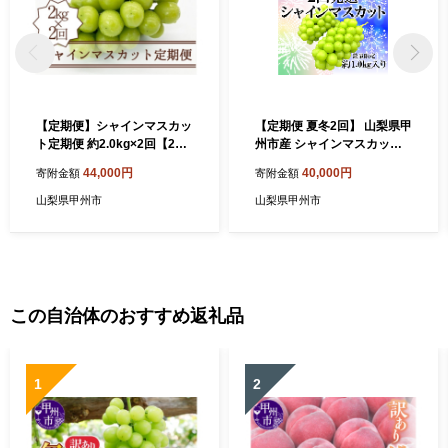
【定期便】シャインマスカッ
【定期便 夏冬2回】 山梨県甲
ト定期便 約2.0kg×2回【202
州市産 シャインマスカット
6年発送】（KSB）D5-101
約1.0kg 2～3房【2026年発
44,000円
40,000円
寄附金額
寄附金額
【シャインマスカット 葡萄
送】（HNT）D6-411 【シャ
ぶどう ブドウ 令和8年発送
インマスカット 葡萄 ぶどう
山梨県甲州市
山梨県甲州市
期間限定 山梨県産 甲州市 フ
ブドウ 令和8年発送 期間限定
ルーツ 果物】
山梨県産 甲州市 フルーツ 果
物】
この自治体のおすすめ返礼品
1
2