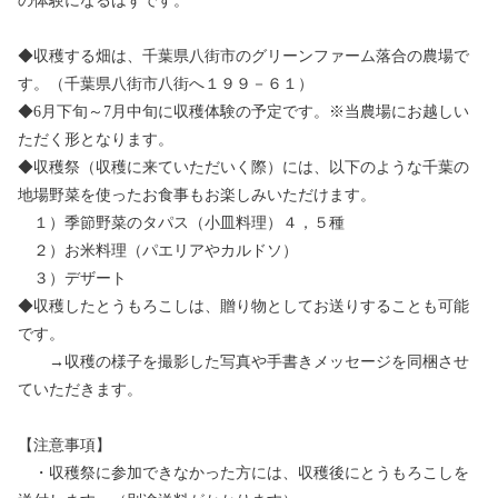
の体験になるはずです。
◆収穫する畑は、千葉県八街市のグリーンファーム落合の農場で
す。（千葉県八街市八街へ１９９－６１）
◆6月下旬～7月中旬に収穫体験の予定です。※当農場にお越しい
ただく形となります。
◆収穫祭（収穫に来ていただいく際）には、以下のような千葉の
地場野菜を使ったお食事もお楽しみいただけます。
１）季節野菜のタパス（小皿料理）４，５種
２）お米料理（パエリアやカルドソ）
３）デザート
◆収穫したとうもろこしは、贈り物としてお送りすることも可能
です。
→収穫の様子を撮影した写真や手書きメッセージを同梱させ
ていただきます。
【注意事項】
・収穫祭に参加できなかった方には、収穫後にとうもろこしを