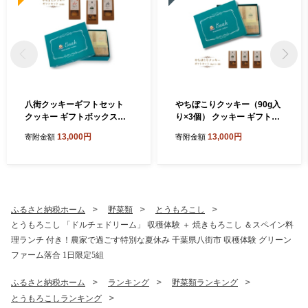
八街クッキーギフトセット
やちぼこりクッキー（90g入
クッキー ギフトボックスク
り×3個） クッキー ギフトボ
ッキー 焼き菓子 プレゼント
ックスクッキー 焼き菓子 プ
13,000円
13,000円
寄附金額
寄附金額
贈答用 お取り寄せスイーツ
レゼント 贈答用 お取り寄せ
スイーツ
ふるさと納税ホーム
野菜類
とうもろこし
とうもろこし 「ドルチェドリーム」 収穫体験 ＋ 焼きもろこし ＆スペイン料
理ランチ 付き！農家で過ごす特別な夏休み 千葉県八街市 収穫体験 グリーン
ファーム落合 1日限定5組
ふるさと納税ホーム
ランキング
野菜類ランキング
とうもろこしランキング