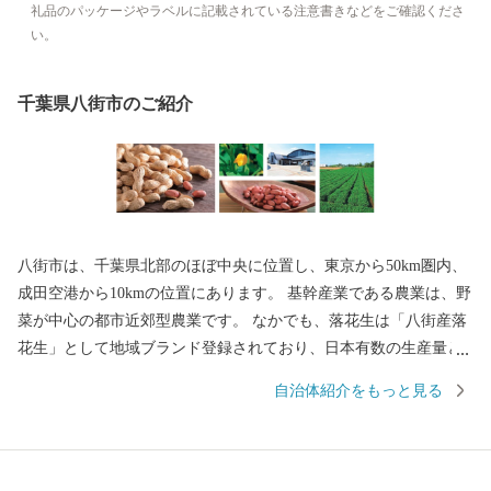
礼品のパッケージやラベルに記載されている注意書きなどをご確認くださ
い。
千葉県八街市のご紹介
八街市は、千葉県北部のほぼ中央に位置し、東京から50km圏内、
成田空港から10kmの位置にあります。 基幹産業である農業は、野
菜が中心の都市近郊型農業です。 なかでも、落花生は「八街産落
花生」として地域ブランド登録されており、日本有数の生産量と
味を誇っています。 「緑豊かに心豊かに健やかに ともに支えあ
自治体紹介をもっと見る
い安心して暮らせる八街」をめざして、 豊かな自然を守り、便利
で快適、安全で安心なまちづくりを進めて参ります。皆様のご協
力・ご来訪をお待ちしております。