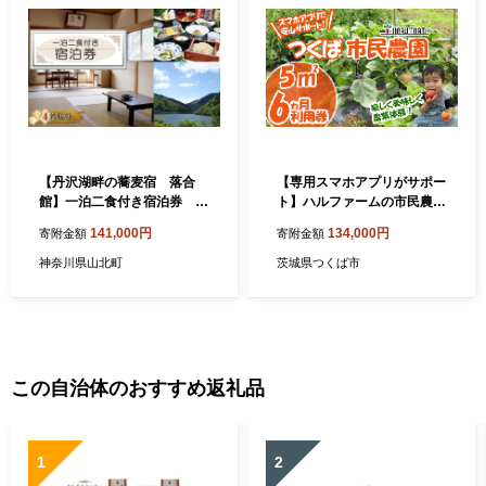
【丹沢湖畔の蕎麦宿 落合
【専用スマホアプリがサポー
館】一泊二食付き宿泊券 丹
ト】ハルファームの市民農園
沢湖畔でのんびり過ごす休
利用券（5㎡ 6ヵ月分） │ 農
141,000円
134,000円
寄附金額
寄附金額
日 ４名様【 宿泊券 旅行 体
園 貸農園 貸し農園 農業体験
験 チケット 4名 夕食朝食付
農業 野菜収穫 体験 野菜体験
神奈川県山北町
茨城県つくば市
神奈川県 山北町 】
チケット 旬野菜 採れたて野
菜 茨城県 つくば市
この自治体のおすすめ返礼品
1
2