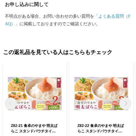
お申し込みに関して
飾山笠とかき手の迫力が魅力の『山笠競演会』など、年間を通し
て多数の催しを開催。 ふるさと納税では、ブランド肉やお米、フ
不明点がある場合、お問い合わせの多い質問を
「よくある質問（F
ルーツやスイーツなど、生産者のまごころと愛情が詰まった自慢
AQ）」
に掲載しておりますのでご確認ください。
の逸品をご寄附のお礼の品として、福岡と福智が誇る魅力を発信
し、地域ブランド化を展開しています。 【お申込みとお礼の品の
お届けについて】 ・福智町外にお住まいの方で、ご寄附いただい
た皆様にまちの魅力を凝縮したお礼の品をお送りします。 ・お届
この返礼品を見ている人はこちらもチェック
け日に関しましてはお礼の品により異なりますため、各ページの
「発送期日」をご確認くださいませ。
Z82-21 食卓のやまや 明太ば
Z82-22 食卓のやまや 明太ば
らこ スタンドパウチタイプ 3
らこ スタンドパウチタイプ 3