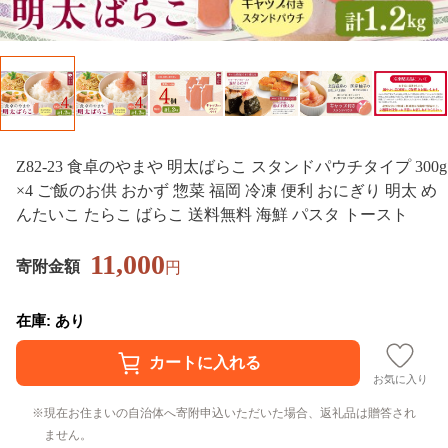
Z82-23 食卓のやまや 明太ばらこ スタンドパウチタイプ 300g
×4 ご飯のお供 おかず 惣菜 福岡 冷凍 便利 おにぎり 明太 め
んたいこ たらこ ばらこ 送料無料 海鮮 パスタ トースト
11,000
寄附金額
円
在庫: あり
お気に入り
現在お住まいの自治体へ寄附申込いただいた場合、返礼品は贈答され
ません。