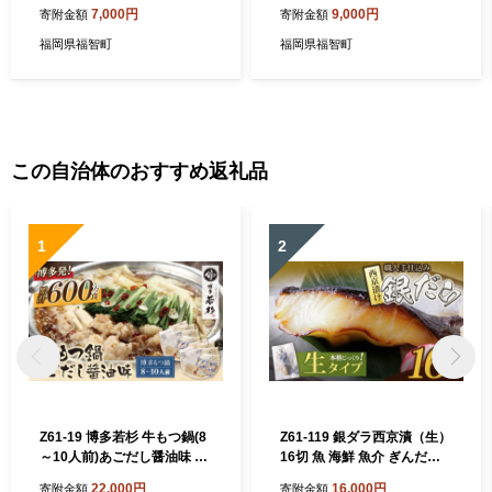
00g×2 ご飯のお供 おかず 惣
00g×3 ご飯のお供 おかず 惣
7,000円
9,000円
寄附金額
寄附金額
菜 福岡 冷凍 便利 おにぎり
菜 福岡 冷凍 便利 おにぎり
明太 めんたいこ たらこ ばら
明太 めんたいこ たらこ ばら
福岡県福智町
福岡県福智町
こ 送料無料 海鮮 パスタ トー
こ 送料無料 海鮮 パスタ トー
スト
スト
この自治体のおすすめ返礼品
1
2
Z61-19 博多若杉 牛もつ鍋(8
Z61-119 銀ダラ西京漬（生）
～10人前)あごだし醤油味 累
16切 魚 海鮮 魚介 ぎんだら
計600万食突破 もつ鍋 ホル
ギフト 贈答 おかず おつまみ
22,000円
16,000円
寄附金額
寄附金額