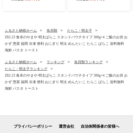
モン 肉 鍋 福岡 博多 もつ鍋
モツ鍋 国産 醤油 あごだし モ
ツ もつ 鍋セット もつ鍋 モツ
鍋 しょうゆ リピート 人気 お
すすめ 国産牛 国産 麺 ちゃん
ぽん 大容量
ふるさと納税ホーム
魚貝類
たらこ・明太子
Z82-23 食卓のやまや 明太ばらこ スタンドパウチタイプ 300g×4 ご飯のお供 お
かず 惣菜 福岡 冷凍 便利 おにぎり 明太 めんたいこ たらこ ばらこ 送料無料
海鮮 パスタ トースト
ふるさと納税ホーム
ランキング
魚貝類ランキング
たらこ・明太子ランキング
Z82-23 食卓のやまや 明太ばらこ スタンドパウチタイプ 300g×4 ご飯のお供 お
かず 惣菜 福岡 冷凍 便利 おにぎり 明太 めんたいこ たらこ ばらこ 送料無料
海鮮 パスタ トースト
プライバシーポリシー
運営会社
自治体関係者の皆様へ