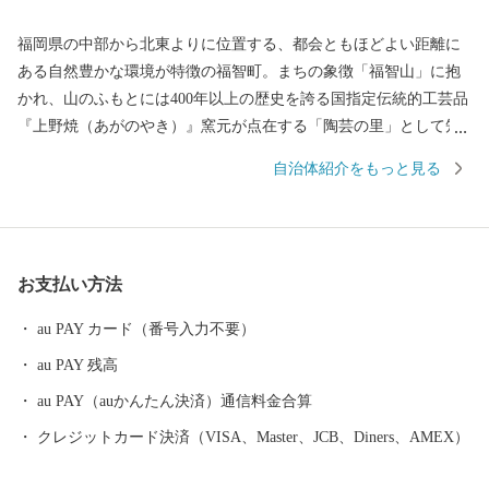
福岡県の中部から北東よりに位置する、都会ともほどよい距離に
ある自然豊かな環境が特徴の福智町。まちの象徴「福智山」に抱
かれ、山のふもとには400年以上の歴史を誇る国指定伝統的工芸品
『上野焼（あがのやき）』窯元が点在する「陶芸の里」として知
られています。 町内には、福智修験ゆかりの文化財や足利尊氏ゆ
自治体紹介をもっと見る
かりの古刹「興国寺」、宮本武蔵ゆかりの「常立寺」などが点
在。 福岡県内最大最古で樹齢６百年のエドヒガン「虎尾桜」や樹
齢５百年の大藤「迎接の藤」、上野峡の瀑布「白糸の滝」など、
天然資源にも彩られています。かつては、わが国のエネルギーを
お支払い方法
支えた筑豊炭田の一角として、屈指の鉱山を有する炭鉱の町とし
て栄え、 近代化遺産も残されており、「かもめの水兵さん」や
au PAY カード（番号入力不要）
「うれしいひなまつり」など、数々の名曲を残した作曲家・河村
au PAY 残高
光陽の生誕地でもあることから、「童謡の里」として音楽の町づ
くりも展開しています。 まちには心と体も癒される良質な温泉を
au PAY（auかんたん決済）通信料金合算
楽しめるほか、『赤池梨』をはじめとする『とよみつひめ（いち
クレジットカード決済（VISA、Master、JCB、Diners、AMEX）
じく）』や『あまおう苺』など多くの特産品もあります。また、
町のメーンイベント『福智スイーツ大茶会』や、きらびやかな電