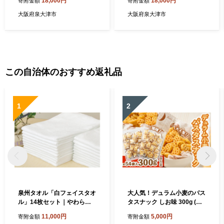
18,000円
18,000円
寄附金額
寄附金額
eper-s [2458]
産) sleeper-s [2443]
大阪府泉大津市
大阪府泉大津市
この自治体のおすすめ返礼品
1
2
泉州タオル「白フェイスタオ
大人気！デュラム小麦のパス
ル」14枚セット｜やわらか
タスナック しお味 300g (約5
フェイスタオル セット 吸水
4個装) | お菓子 スナック菓子
11,000円
5,000円
寄附金額
寄附金額
性 普段使い 泉州タオル [381
個包装 パスタ スナック 塩味