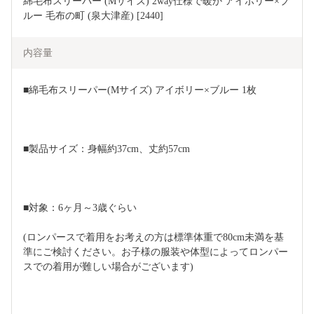
綿毛布スリーパー (Mサイズ) 2way仕様で暖か アイボリー×ブ
ルー 毛布の町 (泉大津産) [2440]
内容量
■綿毛布スリーパー(Mサイズ) アイボリー×ブルー 1枚
■製品サイズ：身幅約37cm、丈約57cm
■対象：6ヶ月～3歳ぐらい
(ロンパースで着用をお考えの方は標準体重で80cm未満を基
準にご検討ください。お子様の服装や体型によってロンパー
スでの着用が難しい場合がございます)