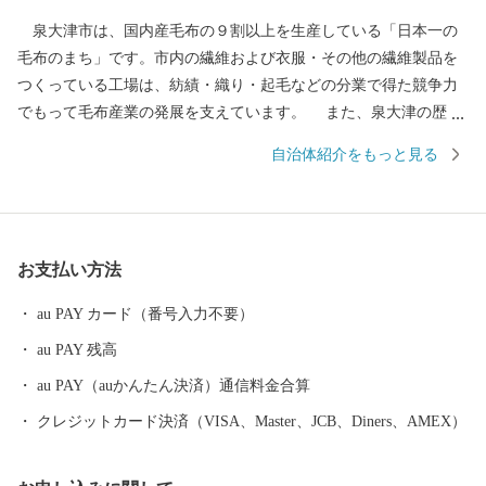
泉大津市は、国内産毛布の９割以上を生産している「日本一の
毛布のまち」です。市内の繊維および衣服・その他の繊維製品を
つくっている工場は、紡績・織り・起毛などの分業で得た競争力
でもって毛布産業の発展を支えています。 また、泉大津の歴史
は古く、奈良時代には府中におかれた国の役所の外港として栄え
自治体紹介をもっと見る
ていました。交通の要として人の往来も多く、随筆や紀行の中に
も、「小津の泊」「小津の浦なる岸の松原」「大津の浦」の名で
登場する名勝の地です。 昭和17年4月1日に市制を施行、泉大津
市と改称。大阪府の南部に位置し、北部・東部は高石市と和泉
お支払い方法
市、南部は大津川を境として泉北郡忠岡町と隣接しています。西
北部は大阪湾に面し、はるかに六甲山、淡路島を望むことができ
au PAY カード（番号入力不要）
ます。市内全域がほぼ平坦で、市街化区域になっています。
au PAY 残高
au PAY（auかんたん決済）通信料金合算
クレジットカード決済（VISA、Master、JCB、Diners、AMEX）