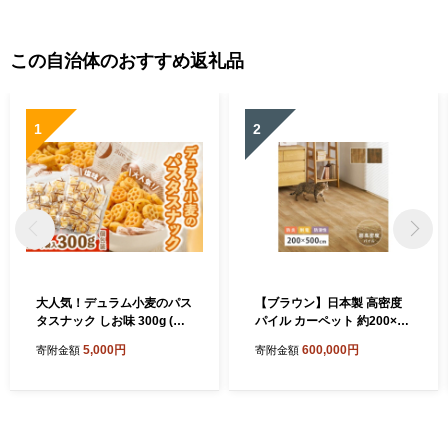
444]
r-hs [2454]
この自治体のおすすめ返礼品
1
2
大人気！デュラム小麦のパス
【ブラウン】日本製 高密度
タスナック しお味 300g (約5
パイル カーペット 約200×50
4個装) | お菓子 スナック菓子
0cm 1枚 フローリング調 70
5,000円
600,000円
寄附金額
寄附金額
個包装 パスタ スナック 塩味
0044017
しお味 おやつ おつまみ 晩酌
おかし スナック菓子 詰め合
わせ[4641]