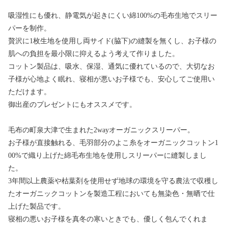
吸湿性にも優れ、静電気が起きにくい綿100%の毛布生地でスリー
パーを制作。
贅沢に1枚生地を使用し両サイド(脇下)の縫製を無くし、お子様の
肌への負担を最小限に抑えるよう考えて作りました。
コットン製品は、吸水、保湿、通気に優れているので、大切なお
子様が心地よく眠れ、寝相が悪いお子様でも、安心してご使用い
ただけます。
御出産のプレゼントにもオススメです。
毛布の町泉大津で生まれた2wayオーガニックスリーパー。
お子様が直接触れる、毛羽部分のよこ糸をオーガニックコットン1
00%で織り上げた綿毛布生地を使用しスリーパーに縫製しまし
た。
3年間以上農薬や枯葉剤を使用せず地球の環境を守る農法で収穫し
たオーガニックコットンを製造工程においても無染色・無晒で仕
上げた製品です。
寝相の悪いお子様を真冬の寒いときでも、優しく包んでくれま