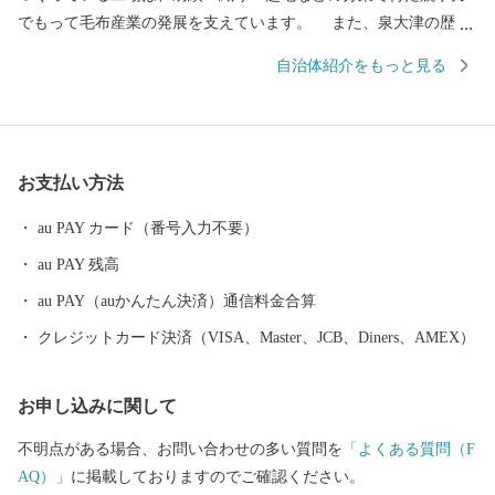
でもって毛布産業の発展を支えています。 また、泉大津の歴史
は古く、奈良時代には府中におかれた国の役所の外港として栄え
自治体紹介をもっと見る
ていました。交通の要として人の往来も多く、随筆や紀行の中に
も、「小津の泊」「小津の浦なる岸の松原」「大津の浦」の名で
登場する名勝の地です。 昭和17年4月1日に市制を施行、泉大津
市と改称。大阪府の南部に位置し、北部・東部は高石市と和泉
お支払い方法
市、南部は大津川を境として泉北郡忠岡町と隣接しています。西
北部は大阪湾に面し、はるかに六甲山、淡路島を望むことができ
au PAY カード（番号入力不要）
ます。市内全域がほぼ平坦で、市街化区域になっています。
au PAY 残高
au PAY（auかんたん決済）通信料金合算
クレジットカード決済（VISA、Master、JCB、Diners、AMEX）
お申し込みに関して
不明点がある場合、お問い合わせの多い質問を
「よくある質問（F
AQ）」
に掲載しておりますのでご確認ください。