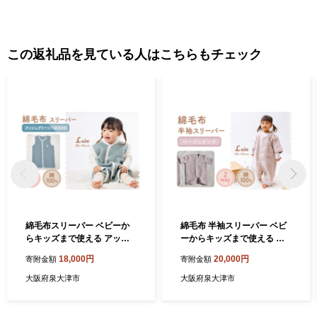
この返礼品を見ている人はこちらもチェック
綿毛布スリーパー ベビーか
綿毛布 半袖スリーパー ベビ
らキッズまで使える アッシ
ーからキッズまで使える ベ
ュグリーン×ホワイト (Lサイ
ージュピンク (Lサイズ) スリ
18,000円
20,000円
寄附金額
寄附金額
ズ) ベスト ロンパース 2way
ーパー ロンパース 2way｜天
｜天然素材 綿 コットン 速乾
然素材 綿 コットン 速乾 ベビ
大阪府泉大津市
大阪府泉大津市
ベビー キッズ 子供服 着る毛
ー キッズ 子供服 着る毛布 通
布 通年 オールシーズン 洗え
年 オールシーズン 洗える 日
る 日本製 泉大津市産 泉州 [2
本製 泉大津市産 泉州 sleepe