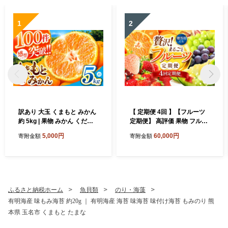
1
2
訳あり 大玉 くまもと みかん
【 定期便 4回 】【フルーツ
約 5kg | 果物 みかん くだも
定期便】 高評価 果物 フルー
の みかん フルーツ みかん 柑
ツ 選べる発送回数 （いちご
5,000円
60,000円
寄附金額
寄附金額
橘 みかん 柑橘類 みかん ミカ
みかん 不知火 スイカ ぶどう
ン 家庭用 みかん 熊本県 みか
メロン シャインマスカット
ん 玉名市 みかん
梨 柿 アイス クレープ） 2回
~ 12回 1年 フルーツ定期 フ
ルーツ定期便 果物定期便 果
物定期 定期便 フルーツ 果物
ふるさと納税ホーム
魚貝類
のり・海藻
お試し 旬 取れたて 熊本県 玉
有明海産 味もみ海苔 約20g ｜ 有明海産 海苔 味海苔 味付け海苔 もみのり 熊
名市
本県 玉名市 くまもと たまな