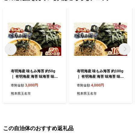
品提供事業者にも共有させていただきます。 いただいた情報はふ
るさと納税に関する必要書類発行・返礼品発送・その他運用・事
務対応以外には使用いたしません。
有明海産 味もみ海苔 約50g
有明海産 味もみ海苔 約100g
｜ 有明海産 海苔 味海苔 味付
｜ 有明海産 海苔 味海苔 味付
け海苔 もみのり 熊本県 玉名
け海苔 もみのり 熊本県 玉名
3,000円
4,000円
寄附金額
寄附金額
市 くまもと たまな
市 くまもと たまな
熊本県玉名市
熊本県玉名市
この自治体のおすすめ返礼品