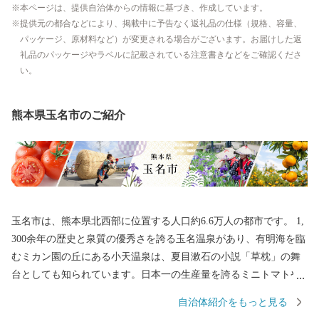
本ページは、提供自治体からの情報に基づき、作成しています。
提供元の都合などにより、掲載中に予告なく返礼品の仕様（規格、容量、
パッケージ、原材料など）が変更される場合がございます。お届けした返
礼品のパッケージやラベルに記載されている注意書きなどをご確認くださ
い。
熊本県玉名市のご紹介
玉名市は、熊本県北西部に位置する人口約6.6万人の都市です。 1,
300余年の歴史と泉質の優秀さを誇る玉名温泉があり、有明海を臨
むミカン園の丘にある小天温泉は、夏目漱石の小説「草枕」の舞
台としても知られています。日本一の生産量を誇るミニトマトや
日本遺産に登録された菊池川流域産のお米がとれる自然豊かな土
自治体紹介をもっと見る
地も魅力の一つです。 また2019年大河ドラマ主人公モデルの一人