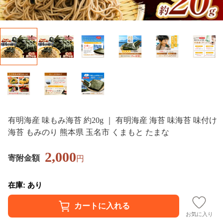
有明海産 味もみ海苔 約20g ｜ 有明海産 海苔 味海苔 味付け
海苔 もみのり 熊本県 玉名市 くまもと たまな
2,000
寄附金額
円
在庫: あり
お気に入り