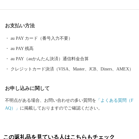
「日本マラソンの父・金栗四三」の故郷です。金栗四三はマラソ
ン選手として3度の世界記録を樹立し、日本人で初めてオリンピッ
クに出場しました。金栗四三の大きな功績を多くの人に知っても
お支払い方法
らうため、後世まで伝るために、街は観光地の整備や特産品の開
発で活気に満ち溢れています。 ふるさと寄附金を通して玉名の魅
au PAY カード（番号入力不要）
力に触れていただき是非玉名に足を運んでみてください。 【重
au PAY 残高
要：受領書およびワンストップ特例申請書について】 ・受領書お
よびワンストップ特例申請書は、寄附から約１カ月後に発送致し
au PAY（auかんたん決済）通信料金合算
ます。 ・ワンストップ特例申請書をお急ぎの方は、「玉名市から
クレジットカード決済（VISA、Master、JCB、Diners、AMEX）
のご案内」からダウンロードをお願いします。 【お問合せ先】 ◇
返礼品（資料請求）に関するお問合せ Tel：050-3146-0828 玉
お申し込みに関して
名市ふるさと納税事務局 (9:00～18:00、土日祝・年末年始除く) ◇
制度に関するお問合せ Tel：0968-75-1421 玉名市役所地域振興
不明点がある場合、お問い合わせの多い質問を
「よくある質問（F
課ふるさと納税担当 (8:30～17:15、土日祝・年末年始除く) ※お申
AQ）」
に掲載しておりますのでご確認ください。
込み・お問合せいただきました場合、お問合せ内容および個人情
報につきましては、玉名市ふるさと納税事務局（ふるさとチョイ
ス）および玉名市役所担当部署にて共有させていただきます。ま
た返礼品に関する情報（お名前やお届け先等）については、返礼
この返礼品を見ている人はこちらもチェック