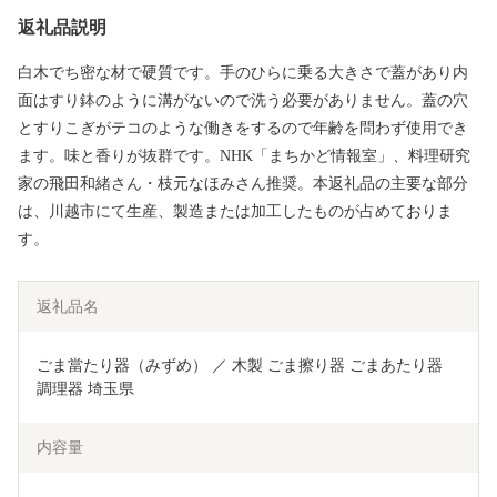
返礼品説明
白木でち密な材で硬質です。手のひらに乗る大きさで蓋があり内
面はすり鉢のように溝がないので洗う必要がありません。蓋の穴
とすりこぎがテコのような働きをするので年齢を問わず使用でき
ます。味と香りが抜群です。NHK「まちかど情報室」、料理研究
家の飛田和緒さん・枝元なほみさん推奨。本返礼品の主要な部分
は、川越市にて生産、製造または加工したものが占めておりま
す。
返礼品名
ごま當たり器（みずめ） ／ 木製 ごま擦り器 ごまあたり器 
調理器 埼玉県
内容量