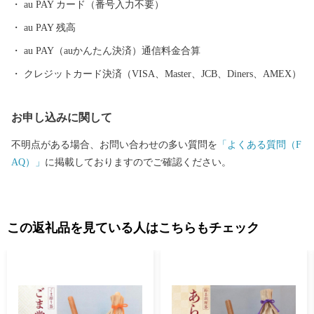
au PAY カード（番号入力不要）
メートルの首都圏に位置するベッドタウンでありながら、商品作
au PAY 残高
物などを生産する近郊農業、交通の利便性を生かした流通業、伝
統に培われた商工業、豊かな歴史と文化を資源とする観光など、
au PAY（auかんたん決済）通信料金合算
充実した都市機能を有しています。現在も、埼玉県南西部地域の
クレジットカード決済（VISA、Master、JCB、Diners、AMEX）
中心都市として発展を続けています。 川越市は、「人がつなが
り、魅力があふれ、だれもが住み続けたいまち 川越」を将来都
お申し込みに関して
市像に、さまざまな施策を着実に進めていくことで、その実現に
向けて取り組んでいます。 川越市にゆかりのある方、川越市を
不明点がある場合、お問い合わせの多い質問を
「よくある質問（F
応援したい方 ご支援をよろしくお願いします。
AQ）」
に掲載しておりますのでご確認ください。
この返礼品を見ている人はこちらもチェック