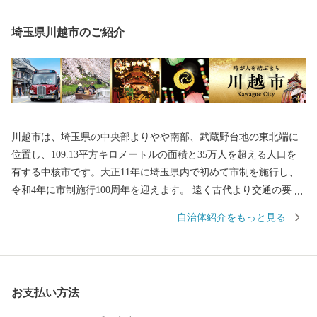
埼玉県川越市のご紹介
川越市は、埼玉県の中央部よりやや南部、武蔵野台地の東北端に
位置し、109.13平方キロメートルの面積と35万人を超える人口を
有する中核市です。大正11年に埼玉県内で初めて市制を施行し、
令和4年に市制施行100周年を迎えます。 遠く古代より交通の要
衝、入間地域の政治の中心として発展してきた川越は、平安時代
自治体紹介をもっと見る
には桓武平氏の流れをくむ武蔵武士の河越氏が館を構え勢力を伸
ばしました。室町時代には、河越城を築城した太田道真・道灌父
子の活躍により、扇谷上杉氏（おうぎがやつうえすぎし）が関東
での政治・経済・文化の一端を担うとともに、河越の繁栄を築き
お支払い方法
ました。江戸時代には江戸の北の守りとともに舟運を利用した物
資の集積地として重要視されました。 川越市は、都心から30キロ