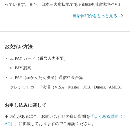
っています。また、日本三大扇状地である御勅使川扇状地やそれ
に続く低地では果樹栽培が盛んに営まれ、春から秋にかけてたく
自治体紹介をもっと見る
さんのフルーツが実ります。 南アルプスの大地で育まれたフルー
ツなど地域の特産品をPRし、全国へその魅力を発信するため、ふ
るさと納税のお礼の品として地域の特産品等を贈呈しています。
皆様からの寄附金は、これからのよりよいまちづくりに活用させ
お支払い方法
ていただきますので、ふるさと納税で南アルプス市への応援にご
協力をよろしくお願いいたします。
au PAY カード（番号入力不要）
au PAY 残高
au PAY（auかんたん決済）通信料金合算
クレジットカード決済（VISA、Master、JCB、Diners、AMEX）
お申し込みに関して
不明点がある場合、お問い合わせの多い質問を
「よくある質問（F
AQ）」
に掲載しておりますのでご確認ください。