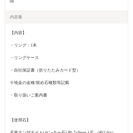
08
内容量
【内容】
・リング：1本
・リングケース
・自社保証書（折りたたみカード型）
※地金の金種/留め石種類等記載
・取り扱いご案内書
【使用石】
天然タンザナイト(センター石) 約 7×9mm 1石 （約2.0ct）