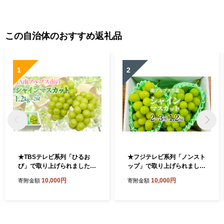
この自治体のおすすめ返礼品
1
2
★TBSテレビ系列「ひるお
★フジテレビ系列「ノンスト
び」で取り上げられました！
ップ」で取り上げられまし
★＜2026年発送先行予約＞
た！★＜2026年発送先行予
10,000円
10,000円
寄附金額
寄附金額
絶品！南アルプス市産シャイ
約＞南アルプス市産シャイン
ンマスカット1.2kg ALPAA0
マスカット1.2kg以上（2～3
03 ｜ 山梨 山梨県 ぶどう 葡
房） クール便発送 ALPAG
萄 ブドウ マスカット 種なし
007
大粒 フルーツ くだもの 果物