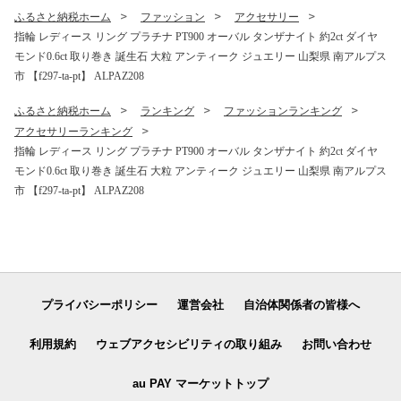
高級 新鮮 産地直送 贈答 ギフ
ふるさと納税ホーム
ファッション
アクセサリー
ト 家庭用 1.2キロ 2026年 JA
指輪 レディース リング プラチナ PT900 オーバル タンザナイト 約2ct ダイヤ
JA南アルプス市 南アルプス |
モンド0.6ct 取り巻き 誕生石 大粒 アンティーク ジュエリー 山梨県 南アルプス
市 【f297-ta-pt】 ALPAZ208
ふるさと納税ホーム
ランキング
ファッションランキング
アクセサリーランキング
指輪 レディース リング プラチナ PT900 オーバル タンザナイト 約2ct ダイヤ
モンド0.6ct 取り巻き 誕生石 大粒 アンティーク ジュエリー 山梨県 南アルプス
市 【f297-ta-pt】 ALPAZ208
プライバシーポリシー
運営会社
自治体関係者の皆様へ
利用規約
ウェブアクセシビリティの取り組み
お問い合わせ
au PAY マーケットトップ