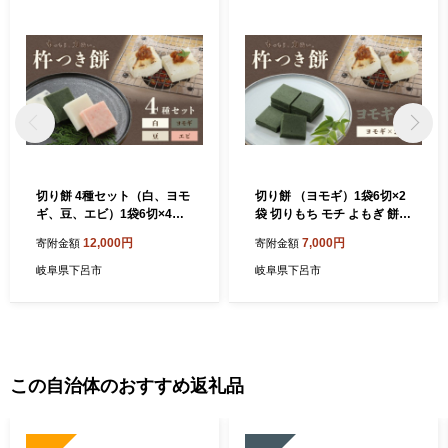
切り餅 4種セット（白、ヨモ
切り餅 （ヨモギ）1袋6切×2
ギ、豆、エビ）1袋6切×4袋
袋 切りもち モチ よもぎ 餅
切りもち モチ 餅 よもぎ 豆餅
下呂市 馬瀬
12,000円
7,000円
寄附金額
寄附金額
下呂市 馬瀬
岐阜県下呂市
岐阜県下呂市
この自治体のおすすめ返礼品