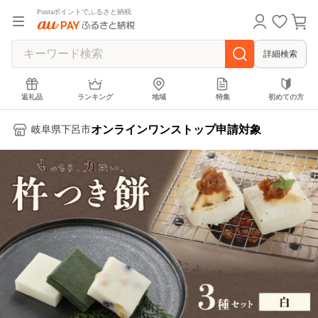
Pontaポイントでふるさと納税
詳細検索
返礼品
ランキング
地域
特集
初めての方
オンラインワンストップ申請対象
岐阜県下呂市