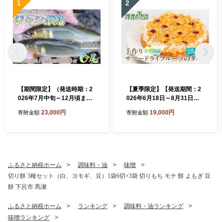
1
2
【期間限定】（発送時期：2
【夏季限定】【発送期間：2
026年7月中旬～12月頃ま
026年6月18日～8月31日】
で）【ジャンボ鮎】清流が育
タカバヤシのサマードライフ
23,000円
19,000円
寄附金額
寄附金額
む天然の馬瀬川鮎 ６尾（重
ルーツのタルト 18cm径 洋
さ80g以上） 冷凍 鮎 アユ あ
菓子 ギフト お菓子 ケーキ 贈
ゆ 大
答 夏 期間限定 タルト タカバ
ヤシ 下呂市
ふるさと納税ホーム
調味料・油
味噌
切り餅 3種セット（白、ヨモギ、豆）1袋6切×3袋 切りもち モチ 餅 よもぎ 豆
餅 下呂市 馬瀬
ふるさと納税ホーム
ランキング
調味料・油ランキング
味噌ランキング