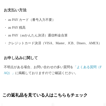
各配送会社の公式サイトをご確認ください。 返礼品のお届けをお
お支払い方法
待ちいただいている皆様には、多大なるご迷惑とご心配をおかけ
いたしますが、何卒ご理解とご了承を賜りますようお願い申し上
au PAY カード（番号入力不要）
げます。 ---------------------------------------------------------- 下呂市
au PAY 残高
は、岐阜県の中東部に位置し、北は高山市、南は加茂郡、西は郡
上市、関市、東は中津川市と長野県に接しています。 ほぼ中央を
au PAY（auかんたん決済）通信料金合算
飛騨川が南へ流れ、西には馬瀬川があり、周囲には霊峰御嶽山を
クレジットカード決済（VISA、Master、JCB、Diners、AMEX）
はじめ一千メートルを越える急峻な山々がそびえ、飛騨木曽川国
定公園や県立自然公園なども位置する自然豊かな地域です。 ま
お申し込みに関して
た、飛騨川に沿って国道41号やJR高山本線が通り、横断する形で
国道256号、257号が通じています。 総面積851.21平方キロメート
不明点がある場合、お問い合わせの多い質問を
「よくある質問（F
ル 山林が全体の約9割を占め、河川に沿った平坦地とゆるやか
AQ）」
に掲載しておりますのでご確認ください。
な斜面を利用して、農業地、商業地、住宅地などが混在していま
す。 地目別では森林（91.05%）、農用地（1..50%）、宅地（0.9
0%）、道路他（6.55%）となっています。 標高 最高 3,052.6メ
ートル 最低 220メートル
この返礼品を見ている人はこちらもチェック