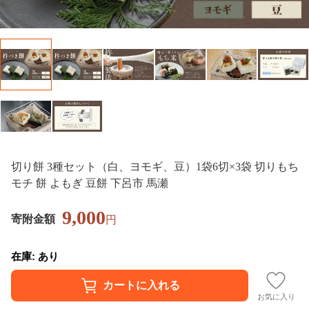
切り餅 3種セット（白、ヨモギ、豆）1袋6切×3袋 切りもち
モチ 餅 よもぎ 豆餅 下呂市 馬瀬
9,000
寄附金額
円
在庫: あり
お気に入り