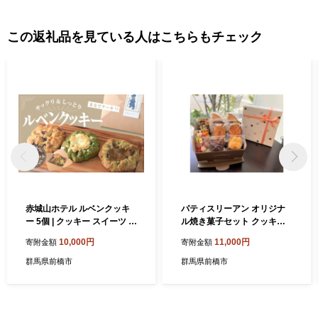
この返礼品を見ている人はこちらもチェック
赤城山ホテル ルベンクッキ
パティスリーアン オリジナ
ー 5個 | クッキー スイーツ お
ル焼き菓子セット クッキー2
菓子 大判 贈答 ごほうび ギフ
種・焼菓子7種 | スイーツお
10,000円
11,000円
寄附金額
寄附金額
ト ビッグソフトクッキー 群
菓子 焼き菓子 焼菓子 フラン
馬県 前橋市
ス菓子 おやつ クッキー 詰め
群馬県前橋市
群馬県前橋市
合わせ 贈答 お取り寄せ グル
メ ギフト プレゼント 誕生日
前橋市 群馬県