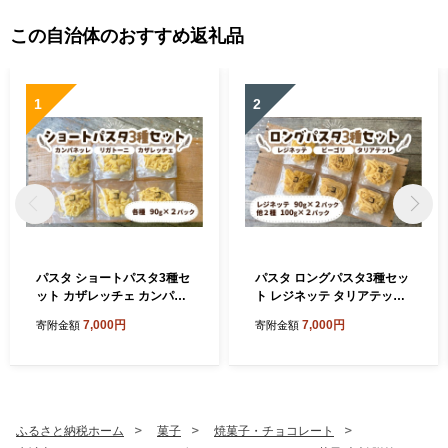
この自治体のおすすめ返礼品
1
2
パスタ ショートパスタ3種セ
パスタ ロングパスタ3種セッ
ット カザレッチェ カンパネ
ト レジネッテ タリアテッレ
ッレ リガトーニ｜生パスタ
ビーゴリ｜生パスタ パスタ
7,000円
7,000円
寄附金額
寄附金額
パスタ コナリエ 簡単 本格 シ
コナリエ 簡単 本格 ロングパ
ョートパスタ カザレッチェ
スタ レジネッテ タリアテッ
カンパネッレ リガトーニ 小
レ ビーゴリ 小麦 珍しい めず
麦 珍しい めずらしい おいし
らしい おいしい 楽しい おう
い 楽しい おうちごはん 簡単
ちごはん 簡単ご飯 コナリエ
ご飯 コナリエ 群馬県 前橋市
群馬県 前橋市
ふるさと納税ホーム
菓子
焼菓子・チョコレート