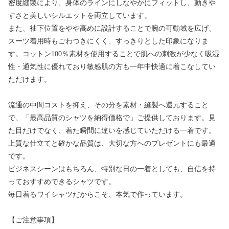
密度縫製により、身体のラインにしなやかにフィットし、動きや
すさと美しいシルエットを両立しています。
また、袖下位置をやや高めに設計することで腕の可動域を広げ、
スーツ着用時もごわつきにくく、すっきりとした印象になりま
す。コットン100％素材を使用することで肌への刺激が少なく吸湿
性・通気性に優れており敏感肌の方も一年中快適に着こなしてい
ただけます。
流通の中間コストを抑え、その分を素材・縫製へ還元すること
で、「最高品質のシャツを納得価格で」ご提供しております。見
た目だけでなく、着た瞬間に違いを感じていただける一着です。
上質な仕立てと確かな品質は、大切な方へのプレゼントにも最適
です。
ビジネスシーンはもちろん、特別な日の一着としても、自信を持
っておすすめできるシャツです。
毎日着るワイシャツだからこそ、本気で作っています。
【ご注意事項】