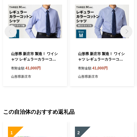
山形県 新庄市 製造！ ワイシ
山形県 新庄市 製造！ ワイシ
ャツ レギュラーカラーコッ
ャツ レギュラーカラーコッ
トン ブルーストライプ細 M
トン ブルーストライプ太 M
41,000円
41,000円
寄附金額
寄附金額
サイズ 綿100％ 長袖 紳士用
サイズ 綿100％ 長袖 紳士用
日本製 メイドインジャパン
日本製 メイドインジャパン
山形県新庄市
山形県新庄市
シャツ ドレスシャツ ファッ
シャツ ドレスシャツ ファッ
ション 服 衣類 男 メンズ 贈
ション 服 衣類 男 メンズ 贈
答 贈り物 ギフト プレゼント
答 贈り物 ギフト プレゼント
自宅用 家庭用 F3S-2733
自宅用 家庭用 F3S-2736
この自治体のおすすめ返礼品
1
2