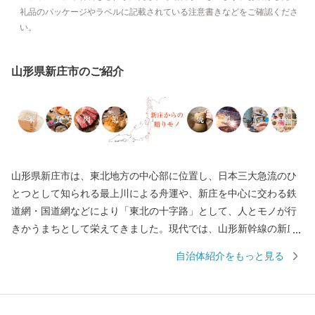
礼品のパッケージやラベルに記載されている注意書きなどをご確認くださ
い。
山形県新庄市のご紹介
山形県新庄市は、東北地方の中心部に位置し、日本三大急流のひ
とつとして知られる最上川による舟運や、新庄を中心に交わる鉄
道網・国道網などにより「東北の十字路」として、人とモノが行
きかうまちとして栄えてきました。現代では、山形新幹線の新庄
延伸により、日本で唯一県庁所在地以外での新幹線終点駅となっ
自治体紹介をもっと見る
たことや、近県を結ぶ高速自動車道の中心地として整備が進むな
ど、高速交通の時代にあわせて発展しています。 また、2016年ユ
ネスコ無形文化遺産にも登録された、260年以上の歴史を誇る「新