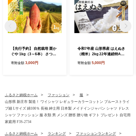
【先行予約】 自然栽培 栗か
令和7年産 山形県産 はえぬき
ぐや 1kg（3～6本） さつま
（精米）2kg 22年連続特A受
いも サツマイモ 芋 山形県 新
賞 米 お米 おこめ 山形県 新
3,000円
5,000円
寄附金額
寄附金額
庄市 F3S-2636
庄市 F3S-2648
ふるさと納税ホーム
ファッション
服
山形県 新庄市 製造！ ワイシャツ レギュラーカラーコットン ブルーストライ
プ細 Lサイズ 綿100％ 長袖 紳士用 日本製 メイドインジャパン シャツ ドレス
シャツ ファッション 服 衣類 男 メンズ 贈答 贈り物 ギフト プレゼント 自宅用
家庭用 F3S-2734
ふるさと納税ホーム
ランキング
ファッションランキング