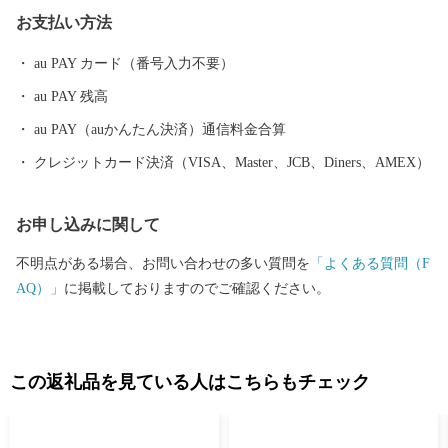
庄まつり」や日本有数の豪雪地帯という気候風土によって育まれ
お支払い方法
た、歴史と文化に彩られたまちでもあります。 これまで培ってき
た都市基盤を土台として、さらに質の高い都市機能と快適性のな
au PAY カード（番号入力不要）
かに、自然の豊かさや雪とともにある暮らしを味わい楽しむこと
au PAY 残高
ができる『田園都市』を目指し、まちづくりを進めています。
新庄市はふるさと納税の基準に適合しているとして、総務大臣の
au PAY（auかんたん決済）通信料金合算
指定を受けています。指定期間内に新庄市にふるさと納税をする
クレジットカード決済（VISA、Master、JCB、Diners、AMEX）
と、個人住民税の寄附金特例控除の適用を受けることができま
す。 ※個人住民税の寄附金特例控除を受けるには、確定申告また
お申し込みに関して
はワンストップ特例申告書の提出を要します。 ▪指定期間 令和5
年10月1日～令和6年9月30日 ▪指定根拠 地方税法第37条の2第2項
不明点がある場合、お問い合わせの多い質問を
「よくある質問（F
及び同第314条の7第2項
AQ）」
に掲載しておりますのでご確認ください。
この返礼品を見ている人はこちらもチェック