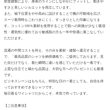
密度縫製により、身体のラインにしなやかにフィットし、動きや
すさと美しいシルエットを両立しています。
また、袖下位置をやや高めに設計することで腕の可動域を広げ、
スーツ着用時もごわつきにくく、すっきりとした印象になりま
す。コットン100％素材を使用することで肌への刺激が少なく吸湿
性・通気性に優れており敏感肌の方も一年中快適に着こなしてい
ただけます。
流通の中間コストを抑え、その分を素材・縫製へ還元すること
で、「最高品質のシャツを納得価格で」ご提供しております。見
た目だけでなく、着た瞬間に違いを感じていただける一着です。
上質な仕立てと確かな品質は、大切な方へのプレゼントにも最適
です。
ビジネスシーンはもちろん、特別な日の一着としても、自信を持
っておすすめできるシャツです。
毎日着るワイシャツだからこそ、本気で作っています。
【ご注意事項】