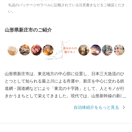
礼品のパッケージやラベルに記載されている注意書きなどをご確認くださ
い。
山形県新庄市のご紹介
山形県新庄市は、東北地方の中心部に位置し、日本三大急流のひ
とつとして知られる最上川による舟運や、新庄を中心に交わる鉄
道網・国道網などにより「東北の十字路」として、人とモノが行
きかうまちとして栄えてきました。現代では、山形新幹線の新庄
延伸により、日本で唯一県庁所在地以外での新幹線終点駅となっ
自治体紹介をもっと見る
たことや、近県を結ぶ高速自動車道の中心地として整備が進むな
ど、高速交通の時代にあわせて発展しています。 また、2016年ユ
ネスコ無形文化遺産にも登録された、260年以上の歴史を誇る「新