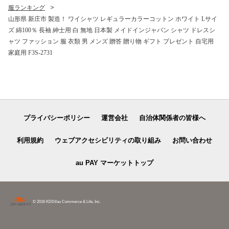
服ランキング
山形県 新庄市 製造！ ワイシャツ レギュラーカラーコットン ホワイト Lサイ
ズ 綿100％ 長袖 紳士用 白 無地 日本製 メイドインジャパン シャツ ドレスシ
ャツ ファッション 服 衣類 男 メンズ 贈答 贈り物 ギフト プレゼント 自宅用
家庭用 F3S-2731
プライバシーポリシー
運営会社
自治体関係者の皆様へ
利用規約
ウェブアクセシビリティの取り組み
お問い合わせ
au PAY マーケットトップ
© 2016 KDDI/au Commerce & Life, Inc.