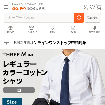
Pontaポイントでふるさと納税
詳細検索
返礼品
ランキング
地域
特集
初めての方
オンラインワンストップ申請対象
山形県新庄市