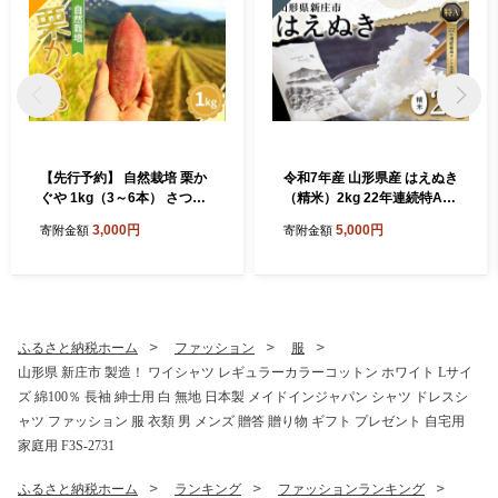
【先行予約】 自然栽培 栗か
令和7年産 山形県産 はえぬき
ぐや 1kg（3～6本） さつま
（精米）2kg 22年連続特A受
いも サツマイモ 芋 山形県 新
賞 米 お米 おこめ 山形県 新
3,000円
5,000円
寄附金額
寄附金額
庄市 F3S-2636
庄市 F3S-2648
ふるさと納税ホーム
ファッション
服
山形県 新庄市 製造！ ワイシャツ レギュラーカラーコットン ホワイト Lサイ
ズ 綿100％ 長袖 紳士用 白 無地 日本製 メイドインジャパン シャツ ドレスシ
ャツ ファッション 服 衣類 男 メンズ 贈答 贈り物 ギフト プレゼント 自宅用
家庭用 F3S-2731
ふるさと納税ホーム
ランキング
ファッションランキング