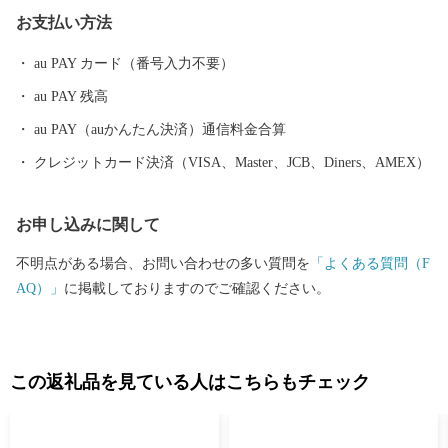
庄まつり」や日本有数の豪雪地帯という気候風土によって育まれ
お支払い方法
た、歴史と文化に彩られたまちでもあります。 これまで培ってき
た都市基盤を土台として、さらに質の高い都市機能と快適性のな
au PAY カード（番号入力不要）
かに、自然の豊かさや雪とともにある暮らしを味わい楽しむこと
au PAY 残高
ができる『田園都市』を目指し、まちづくりを進めています。
新庄市はふるさと納税の基準に適合しているとして、総務大臣の
au PAY（auかんたん決済）通信料金合算
指定を受けています。指定期間内に新庄市にふるさと納税をする
クレジットカード決済（VISA、Master、JCB、Diners、AMEX）
と、個人住民税の寄附金特例控除の適用を受けることができま
す。 ※個人住民税の寄附金特例控除を受けるには、確定申告また
お申し込みに関して
はワンストップ特例申告書の提出を要します。 ▪指定期間 令和5
年10月1日～令和6年9月30日 ▪指定根拠 地方税法第37条の2第2項
不明点がある場合、お問い合わせの多い質問を
「よくある質問（F
及び同第314条の7第2項
AQ）」
に掲載しておりますのでご確認ください。
この返礼品を見ている人はこちらもチェック