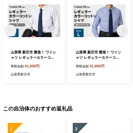
山形県 新庄市 製造！ ワイシ
山形県 新庄市 製造！ ワイシ
ャツ レギュラーカラーコッ
ャツ レギュラーカラーコッ
トン ホワイト Mサイズ 綿10
トン ブルーストライプ太 Lサ
41,000円
41,000円
寄附金額
寄附金額
0％ 長袖 紳士用 白 無地 日本
イズ 綿100％ 長袖 紳士用 日
製 メイドインジャパン シャ
本製 メイドインジャパン シ
山形県新庄市
山形県新庄市
ツ ドレスシャツ ファッショ
ャツ ドレスシャツ ファッシ
ン 服 衣類 男 メンズ 贈答 贈
ョン 服 衣類 男 メンズ 贈答
り物 ギフト プレゼント 自宅
贈り物 ギフト プレゼント 自
用 家庭用 F3S-2730
宅用 家庭用 F3S-2737
この自治体のおすすめ返礼品
1
2