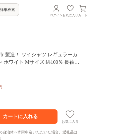
詳細検索
ログイン
お気に入り
カート
方
市 製造！ ワイシャツ レギュラーカ
 ホワイト Mサイズ 綿100％ 長袖
無地 日本製 メイドインジャパン シャ
ャツ ファッション 服 衣類 男 メンズ
 ギフト プレゼント 自宅用 家庭用 F
円
お気に入り
の自治体へ寄附申込いただいた場合、返礼品は
ん。