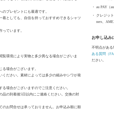
てきた都市基
能と快適性の
au PAY
へのプレゼントにも最適です。
暮らしを味わ
クレジットカ
一着としても、自信を持っておすすめできるシャツ
指し、まちづくりを
ners、AM
と納税の基準
作っています。
を受けていま
お申し込み
をすると、個
ることができ
不明点がある
受けるには、
ある質問（FA
閲覧環境により実物と多少異なる場合がございま
の提出を要しま
ださい。
和6年9月30
じる場合がございます。
び同第314条
いください。素材によっては多少の縮みやシワが発
する場合がございますのでご注意ください。
の品の到着後5日以内にご連絡ください。交換の対
てのお問合せは承っておりません。お申込み順に順