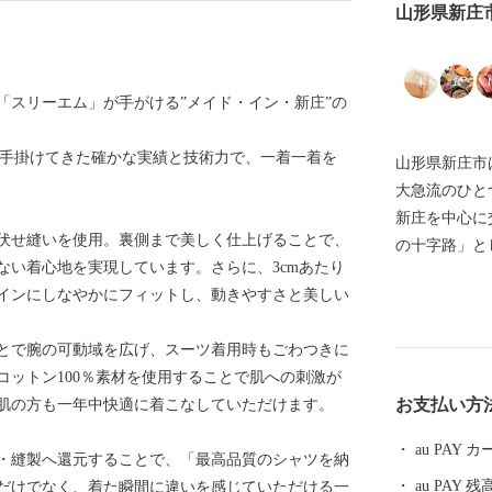
山形県新庄
「スリーエム」が手がける”メイド・イン・新庄”の
も手掛けてきた確かな実績と技術力で、一着一着を
山形県新庄市
大急流のひと
新庄を中心に
伏せ縫いを使用。裏側まで美しく仕上げることで、
の十字路」と
ない着心地を実現しています。さらに、3cmあたり
えてきました
ラインにしなやかにフィットし、動きやすさと美しい
り、日本で唯
ったことや、
とで腕の可動域を広げ、スーツ着用時もごわつきに
整備が進むな
コットン100％素材を使用することで肌への刺激が
います。 また、2016年ユネスコ無形文化遺産にも登録
お支払い方
肌の方も一年中快適に着こなしていただけます。
された、26
有数の豪雪地
au PAY
・縫製へ還元することで、「最高品質のシャツを納
史と文化に彩られ
au PAY 残
だけでなく、着た瞬間に違いを感じていただける一