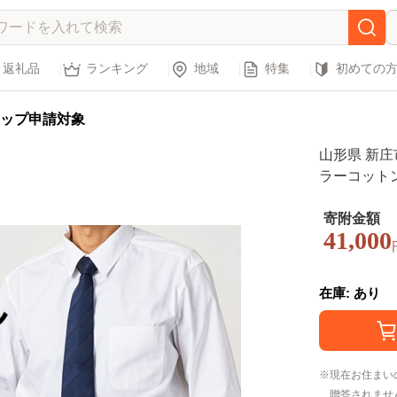
返礼品
ランキング
地域
特集
初めての
ップ申請対象
山形県 新庄
ラーコットン
紳士用 白 
ツ ドレスシ
寄附金額
41,000
贈答 贈り物
3S-2730
在庫: あり
現在お住まい
贈答されませ