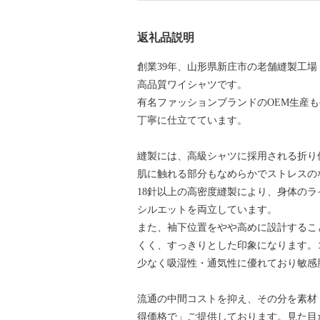
返礼品説明
創業39年、山形県新庄市の老舗縫製工場
高品質ワイシャツです。
有名ファッションブランドのOEM生産
丁寧に仕立てています。
縫製には、高級シャツに採用される折り
肌に触れる部分もなめらかでストレスの
18針以上の高密度縫製により、身体の
シルエットを両立しています。
また、袖下位置をやや高めに設計するこ
くく、すっきりとした印象になります。
少なく吸湿性・通気性に優れており敏感
流通の中間コストを抑え、その分を素材
得価格で」ご提供しております。見た目