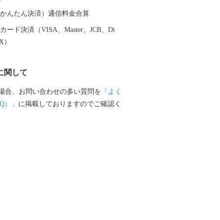
盤を土台として、さらに質の高い都市機
なかに、自然の豊かさや雪とともにある
（auかんたん決済）通信料金合算
い楽しむことができる『田園都市』を目
ード決済（VISA、Master、JCB、Di
進めています。 新庄市はふるさ
EX）
に適合しているとして、総務大臣の指定
す。指定期間内に新庄市にふるさと納税
に関して
人住民税の寄附金特例控除の適用を受け
ます。 ※個人住民税の寄附金特例控除を
場合、お問い合わせの多い質問を
「よく
確定申告またはワンストップ特例申告書
Q）」
に掲載しておりますのでご確認く
す。 ▪指定期間 令和5年10月1日～令
日 ▪指定根拠 地方税法第37条の2第2項及
の7第2項