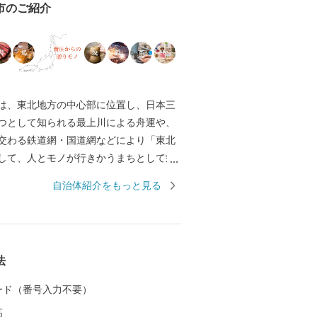
市のご紹介
は、東北地方の中心部に位置し、日本三
つとして知られる最上川による舟運や、
交わる鉄道網・国道網などにより「東北
して、人とモノが行きかうまちとして栄
。現代では、山形新幹線の新庄延伸によ
自治体紹介をもっと見る
一県庁所在地以外での新幹線終点駅とな
近県を結ぶ高速自動車道の中心地として
ど、高速交通の時代にあわせて発展して
法
0年以上の歴史を誇る「新庄まつり」や日本
帯という気候風土によって育まれた、歴
 カード（番号入力不要）
たまちでもあります。 これまで培っ
高