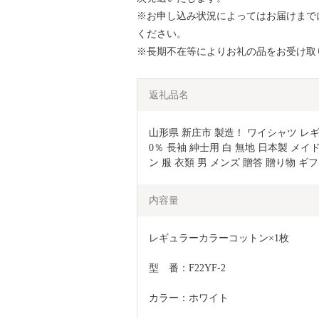
※お申し込み状況によってはお届けまで
ください。
※長期不在等によりお礼の品をお受け取
返礼品名
山形県 新庄市 製造！ ワイシャツ レ
0％ 長袖 紳士用 白 無地 日本製 メ
ン 服 衣類 男 メンズ 贈答 贈り物 ギフト
内容量
レギュラーカラーコットン×1枚
型　番：F22YF-2
カラー：ホワイト