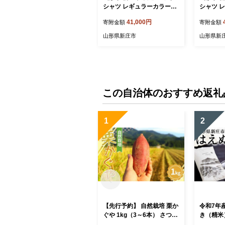
シャツ レギュラーカラーコ
シャツ 
ットン ホワイト Lサイズ 綿
ットン 
41,000円
寄附金額
寄附金額
100％ 長袖 紳士用 白 無地
Mサイズ 
日本製 メイドインジャパン
用 日本
山形県新庄市
山形県新
シャツ ドレスシャツ ファッ
ン シャツ
ション 服 衣類 男 メンズ 贈
ァッション
答 贈り物 ギフト プレゼン
ズ 贈答 
ト 自宅用 家庭用 F3S-2731
ゼント 自
733
この自治体のおすすめ返礼
1
2
【先行予約】 自然栽培 栗か
令和7年
ぐや 1kg（3～6本） さつま
き（精米）
いも サツマイモ 芋 山形県
A受賞 米