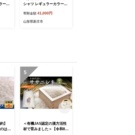
ラーコ
シャツ レギュラーカラーコ
イプ太
ットン ブルーストライプ太
41,000円
寄附金額
袖 紳士
Lサイズ 綿100％ 長袖 紳士
ンジャパ
用 日本製 メイドインジャパ
山形県新庄市
ツ フ
ン シャツ ドレスシャツ フ
男 メン
ァッション 服 衣類 男 メン
ト プレ
ズ 贈答 贈り物 ギフト プレ
3S-2
ゼント 自宅用 家庭用 F3S-2
737
5
6
予約】
＜有機JAS認定の漢方活性
【令和8年産米先行予約】
福のはえ
材で育みました＞【令和8年
（全12回定期便）至福のサ
こめ 山
産米先行予約】（全12回定
サニシキ 精米 5kg 米 お米