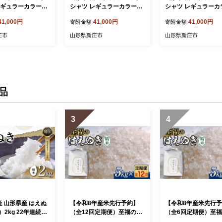
レギュラーカラーコ
シャツ レギュラーカラーコ
シャツ レギュラーカ
ブルーストライプ細
ットン ブルーストライプ細
ットン ブルーストラ
41,000円
41,000円
41,000円
寄附金額
寄附金額
綿100％ 長袖 紳士
Lサイズ 綿100％ 長袖 紳士
Mサイズ 綿100％ 長
製 メイドインジャパ
用 日本製 メイドインジャパ
用 日本製 メイドイ
庄市
山形県新庄市
山形県新庄市
 ドレスシャツ フ
ン シャツ ドレスシャツ フ
ン シャツ ドレスシャ
 服 衣類 男 メン
ァッション 服 衣類 男 メン
ァッション 服 衣類 
贈り物 ギフト プレ
ズ 贈答 贈り物 ギフト プレ
ズ 贈答 贈り物 ギフ
宅用 家庭用 F3S-2
ゼント 自宅用 家庭用 F3S-2
ゼント 自宅用 家庭用 F
734
736
品
3
4
産 山形県産 はえぬ
【令和8年産米先行予約】
【令和8年産米先行
2kg 22年連続特
（全12回定期便）至福のは
（全6回定期便）至
 お米 おこめ 山形
えぬき 5kg 米 お米 おこめ
ぬき 5kg 米 お米 お