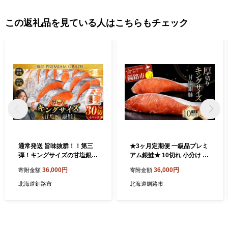
この返礼品を見ている人はこちらもチェック
通常発送 旨味抜群！！第三
★3ヶ月定期便 一級品プレミ
弾！キングサイズの甘塩銀鮭
アム銀鮭★ 10切れ 小分け 旨
厚切5切×6パック！ 30切 通
味抜群 第三弾 キングサイズ
36,000円
36,000円
寄附金額
寄附金額
常発送 ふるさと納税 鮭 F4F-
の甘塩銀鮭 半身 厚切 切り身
8082
ふるさと納税 鮭 銀鮭 しゃけ
北海道釧路市
北海道釧路市
シャケ さけ 冷凍 焼くだけ お
かず 1級品 手切り 職人 おに
ぎり お茶漬け うす塩 大きい
定期便 3回 北海道 釧路市 F4