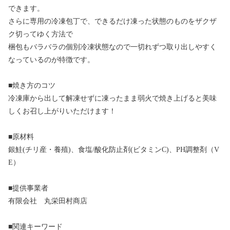
できます。
さらに専用の冷凍包丁で、できるだけ凍った状態のものをザクザ
ク切ってゆく方法で
梱包もバラバラの個別冷凍状態なので一切れずつ取り出しやすく
なっているのが特徴です。
■焼き方のコツ
冷凍庫から出して解凍せずに凍ったまま弱火で焼き上げると美味
しくお召し上がりいただけます！
■原材料
銀鮭(チリ産・養殖)、食塩/酸化防止剤(ビタミンC)、PH調整剤（V
E）
■提供事業者
有限会社 丸栄田村商店
■関連キーワード