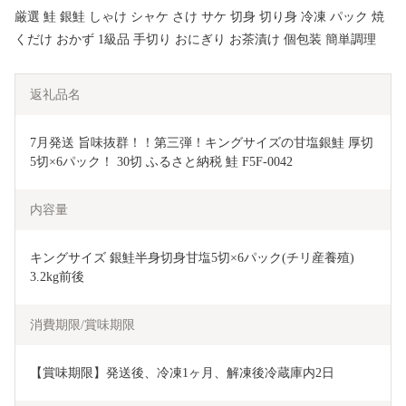
厳選 鮭 銀鮭 しゃけ シャケ さけ サケ 切身 切り身 冷凍 パック 焼
くだけ おかず 1級品 手切り おにぎり お茶漬け 個包装 簡単調理
返礼品名
7月発送 旨味抜群！！第三弾！キングサイズの甘塩銀鮭 厚切
5切×6パック！ 30切 ふるさと納税 鮭 F5F-0042
内容量
キングサイズ 銀鮭半身切身甘塩5切×6パック(チリ産養殖)　 
3.2kg前後
消費期限/賞味期限
【賞味期限】発送後、冷凍1ヶ月、解凍後冷蔵庫内2日