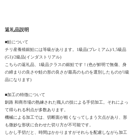
返礼品説明
■鮭について
チリ産養殖銀鮭には等級があります。1級品(プレミアム)/1,5級品
(G1)/2級品(インダストリアル)
こちらの返礼品、1級品クラスの銀鮭です！(色が鮮明で無傷、身
の締まりの良さや鮭の形の良さが最高のものを選別したものが1級
品になります)
■加工の特徴について
釧路 和商市場の熟練された職人の技による手切加工。それによっ
て得られる利点が多数あります。
機械による加工では、切断面が粗くなってしまう欠点があり、形
も微妙な形状に合わせた切り方が不可能です。
しかし手切だと、時間はかかりますがそれらを配慮しながら加工