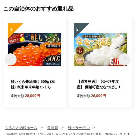
F-8872
この自治体のおすすめ返礼品
1
2
鮭いくら醤油漬け 500g (秋
【通常発送】【令和7年度
鮭) 冷凍 年末年始 いくら 鮭
産】 蘭越町産ななつぼし 10
いくら ご飯のお供 ご飯 米 北
kg 白米 北海道産 米 コメ こ
28,000円
26,000円
寄附金額
寄附金額
海道 釧路市 F5F-0118
め お米 決済から7日前後で発
送
ふるさと納税ホーム
魚貝類
鮭・サーモン
7月発送 旨味抜群！！第三弾！キングサイズの甘塩銀鮭 厚切5切×6パック！ 3