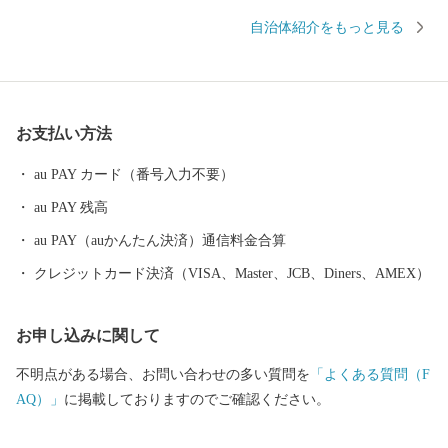
生産、豊富な森林資源を有する林業、そして国内有数の水揚げ量
自治体紹介をもっと見る
を誇る水産業など、日本の食料基地といえる地域です。 安全・安
心で良質な食料の供給体制の形成に努めるとともに、この恵みを
与えてくれる自然環境の保全や環境調和型の循環社会実現への取
り組みを進めています。 釧路市には、大規模な食品・製薬工場や
お支払い方法
製紙工場のほか、全国唯一の石炭鉱業所が操業しており地域の主
力産業として地域経済の核となっています。 これらの地域産業を
au PAY カード（番号入力不要）
支えているのが重要港湾釧路港や釧路空港であり、現在整備が進
au PAY 残高
められている北海道横断自動車道(高速道路)の完成により今後、飛
躍的に物流機能が高まるものと期待されています。 また、特別天
au PAY（auかんたん決済）通信料金合算
然記念物｢タンチョウ｣や「阿寒湖のマリモ」をはじめとする世界
クレジットカード決済（VISA、Master、JCB、Diners、AMEX）
的にも貴重で魅力あふれる地域資源が豊富にあります。 さらに、
夏でも最高気温が20度前後と涼しく快適なわが街は、移住・長期
お申し込みに関して
滞在にも適した地域と言えます。 ＜ワンストップ申請書送付先＞
〒860-0833 熊本県熊本市中央区平成3-18-10株式会社5C 釧路市ふ
不明点がある場合、お問い合わせの多い質問を
「よくある質問（F
るさと納税サポートセンター 行 ※1月10日必着となっておりま
AQ）」
に掲載しておりますのでご確認ください。
す。