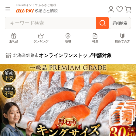
Pontaポイントでふるさと納税
詳細検索
返礼品
ランキング
地域
特集
初めての方
オンラインワンストップ申請対象
北海道釧路市