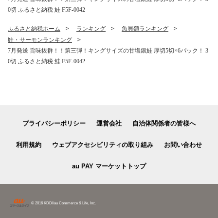
0切 ふるさと納税 鮭 F5F-0042
ふるさと納税ホーム
ランキング
魚貝類ランキング
鮭・サーモンランキング
7月発送 旨味抜群！！第三弾！キングサイズの甘塩銀鮭 厚切5切×6パック！ 3
0切 ふるさと納税 鮭 F5F-0042
プライバシーポリシー
運営会社
自治体関係者の皆様へ
利用規約
ウェブアクセシビリティの取り組み
お問い合わせ
au PAY マーケットトップ
© 2016 KDDI/au Commerce & Life, Inc.