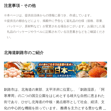
注意事項・その他
本ページは、提供自治体からの情報に基づき、作成しています。
提供元の都合などにより、掲載中に予告なく返礼品の仕様（規格、容量、
パッケージ、原材料など）が変更される場合がございます。お届けした返
礼品のパッケージやラベルに記載されている注意書きなどをご確認くださ
い。
北海道釧路市のご紹介
釧路市は、北海道の東部、太平洋岸に位置し、「釧路湿原」「阿
寒摩周」の二つの国立公園をはじめとする雄大な自然に恵まれた
街であり、ひがし北海道の中核・拠点都市として社会、経済、文
化の中心的な機能を担っています。 酪農を主力とする豊かな農業