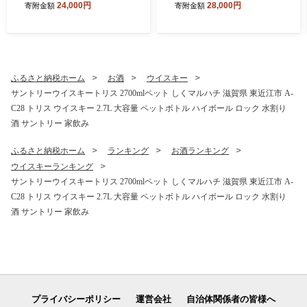
24,000円
28,000円
寄附金額
寄附金額
イスキー 知多 シングルグレ
洛西店 滋賀県 東近江市 B-H
ーン 国産ウイスキー サント
03 近江牛 サーロイン ヒレ
リー 700ml 瓶 ハイボール 洋
ステーキ 味噌漬け 270g ギフ
酒 酒 ギフト
ト 贈答
ふるさと納税ホーム
お酒
ウイスキー
サントリーウイスキートリス 2700mlペット しくマルハチ 滋賀県 東近江市 A-
C28 トリス ウイスキー 2.7L 大容量 ペットボトル ハイボール ロック 水割り
酒 サントリー 家飲み
ふるさと納税ホーム
ランキング
お酒ランキング
ウイスキーランキング
サントリーウイスキートリス 2700mlペット しくマルハチ 滋賀県 東近江市 A-
C28 トリス ウイスキー 2.7L 大容量 ペットボトル ハイボール ロック 水割り
酒 サントリー 家飲み
プライバシーポリシー
運営会社
自治体関係者の皆様へ