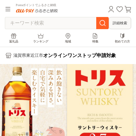
Pontaポイントでふるさと納税
詳細検索
返礼品
ランキング
地域
特集
初めての方
オンラインワンストップ申請対象
滋賀県東近江市