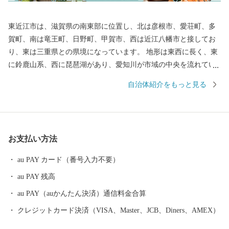
東近江市は、滋賀県の南東部に位置し、北は彦根市、愛荘町、多
賀町、南は竜王町、日野町、甲賀市、西は近江八幡市と接してお
り、東は三重県との県境になっています。 地形は東西に長く、東
に鈴鹿山系、西に琵琶湖があり、愛知川が市域の中央を流れてい
ます。また、市の南西部には日野川が流れています。この両川の
自治体紹介をもっと見る
流域には平地や丘陵地が広がり、緑豊かな田園地帯を形成してい
ます。さらに地域内には箕作山（みつくりやま）や繖山（きぬが
さやま）などが点在し、豊かな自然に恵まれています。 総面積
は、約388平方キロメートル（滋賀県総面積の約9.7％）で、高島
お支払い方法
市・長浜市・甲賀市・大津市に次いで県内で5番目に大きな市で
す。
au PAY カード（番号入力不要）
au PAY 残高
au PAY（auかんたん決済）通信料金合算
クレジットカード決済（VISA、Master、JCB、Diners、AMEX）