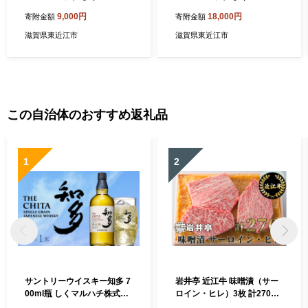
滋賀県 東近江市 O-I45 トリ
滋賀県 東近江市 A-H32 ウイ
9,000円
18,000円
寄附金額
寄附金額
ス ウイスキー 1.8L 大容量 ペ
スキー トリス 4L ペット 大
ットボトル ハイボール ロッ
容量 ハイボール ロック 水割
滋賀県東近江市
滋賀県東近江市
ク 水割り 酒 サントリー 家飲
り 酒 サントリー 宅飲み
み
この自治体のおすすめ返礼品
1
2
サントリーウイスキー知多 7
岩井亭 近江牛 味噌漬（サー
00ml瓶 しくマルハチ株式会
ロイン・ヒレ）3枚 計270g
社 滋賀県 東近江市 B-B22 ウ
高島屋選定品 （株）高島屋