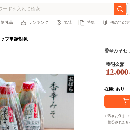
返礼品
ランキング
地域
特集
初めての
ップ申請対象
香辛みそセ
寄附金額
12,000
在庫: あり
現在お住まい
贈答されませ