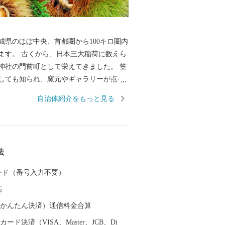
城県のほぼ中央、首都圏から100キロ圏内
ます。 古くから、日本三大稲荷に数えら
神社の門前町として栄えてきました。 笠
しても知られ、窯元やギャラリーが点在
くの人が訪れます。周囲を八溝山系・筑
自治体紹介をもっと見る
に囲まれた台地が広がり、年間を通して
に恵まれた豊かな自然からは、数々の歴
術・おいしい農産物が生まれています。
栗の産地 「笠間の栗」 生産量全国１位を
法
中でも笠間市は栽培面積トップの栗産地
通して穏やかで水はけのよい火山灰土壌
 カード（番号入力不要）
薫り高い栗を育むのに適しています。多
高
り、用途や好みに合わせて栗を楽しめま
（auかんたん決済）通信料金合算
方団体として指定を受けました。指定期
ード決済（VISA、Master、JCB、Di