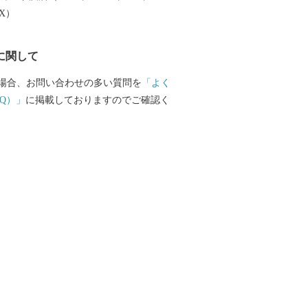
月1日～令和7年9月30日】 ■□
EX）
………………………………………… お礼
等のお問い合わせはこちらへ 笠間市ふる
に関して
室 電話 ：050-3098-1091（平日9:00
：kasama.furusato@thankslab.biz
場合、お問い合わせの多い質問を
「よく
………………………………………■□■
Q）」
に掲載しておりますのでご確認く