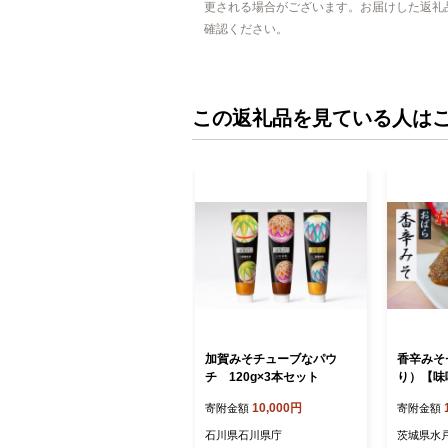
更される場合がございます。お届けした返礼
確認ください。
この返礼品を見ている人は
加賀みそチューブなパウ
香辛みそ
チ 120g×3本セット
り）【味噌
味噌 調味
10,000円
寄附金額
寄附金額
ップ 辛味
機栽培 
石川県石川県庁
茨城県水