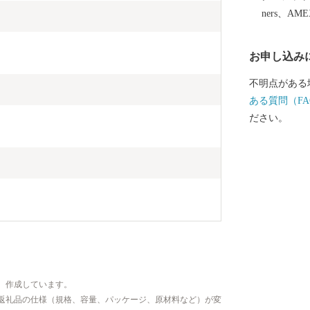
間：令和6年10
ners、AM
■……………
の品・証明書
お申し込み
さと納税サポート
～18：00） メール
不明点がある
………………
ある質問（FA
ださい。
、作成しています。
返礼品の仕様（規格、容量、パッケージ、原材料など）が変