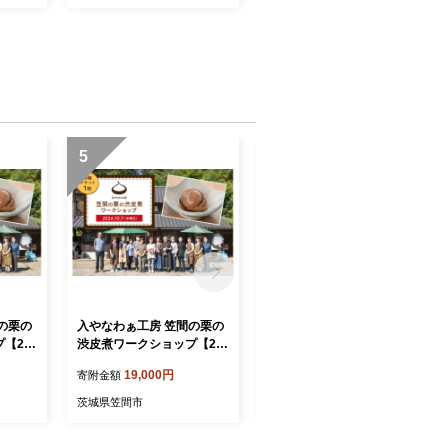
5
6
の栗の
入やなわぁ工房 笠間の栗の
【2026年先行予約】 訳あり
【20
渋皮煮ワークショップ【20
荒むき栗（500g×2パック）
-029-
26年10月7日(水)】 DJ-029-
数量限定 栗 くり クリ 訳あ
19,000円
19,000円
寄附金額
寄附金額
001
り 訳アリ 荒 むき栗 国産 国
産栗 和栗 果物 フルーツ ギ
茨城県笠間市
茨城県笠間市
フト プレゼント 秋 旬 おや
つ 笠間 かさま 茨城県 いば