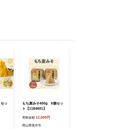
 セッ
もち麦みそ400g 6個セッ
ト【1184601】
12,000円
寄附金額
岡山県美作市