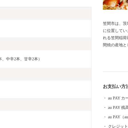
笠間市は、茨
に位置してい
れる笠間稲荷
間焼の産地と
しており、多
2本、中辛2本、甘辛2本）
波山系の山々
穏やかな気候
史・文化・芸
●日本一熱い
お支払い方
誇る茨城県の
です。年間を
au PAY
が、ふっくら
au PAY 残
くの品種があ
す。 【笠間市は、総務省からふるさと納税の指定基準
au PAY
に適合する地
クレジットカ