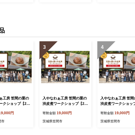
AY-3）
品
3
4
ぁ工房 笠間の栗の
入やなわぁ工房 笠間の栗の
入やなわぁ工房 笠間
ークショップ【20
渋皮煮ワークショップ【20
渋皮煮ワークショップ
15日(木)】 DJ-02
26年10月14日(水)】 DJ-02
26年10月8日(木)】 DJ
19,000円
19,000円
19,000円
寄附金額
寄附金額
9-003
002
間市
茨城県笠間市
茨城県笠間市