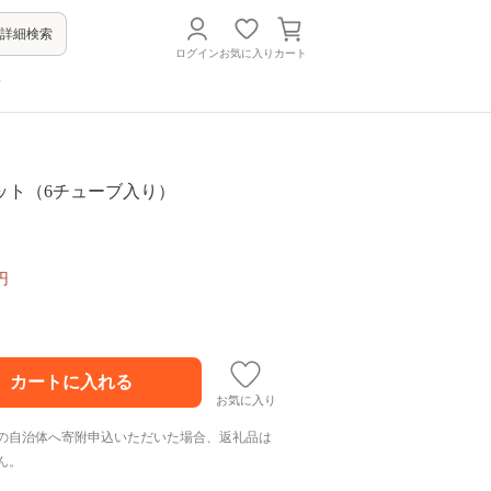
詳細検索
ログイン
お気に入り
カート
方
ット（6チューブ入り）
円
お気に入り
の自治体へ寄附申込いただいた場合、返礼品は
ん。