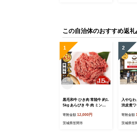
茨城県】（
この自治体のおすすめ返礼
1
2
黒毛和牛 ひき肉 常陸牛 約1.
入やなわ
5kg あらびき 牛 肉 ミンチ
渋皮煮ワ
細切れ 国産 和牛 A4 A5 ブ
26年10月
12,000円
寄附金額
寄附金額
ランド牛 ハンバーグ ミート
9-004
ソース カレー メンチカツ
茨城県笠間市
茨城県笠
挽肉 冷凍 株式会社エヌBea
F 茨城県産 笠間市 茨城県 か