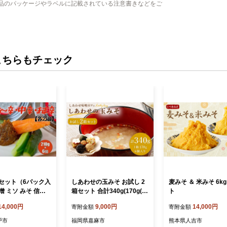
品のパッケージやラベルに記載されている注意書きなどをご
こちらもチェック
セット（6パック入
しあわせの玉みそ お試し 2
麦みそ ＆ 米みそ 6kg
 ミソ みそ 信州
箱セット 合計340g(170g(6
ト
料 パック 3種 ディ
個入り)×2箱)
14,000円
9,000円
14,000円
寄附金額
寄附金額
噌 唐辛子 大葉 有
無農薬栽培 水戸市
戸市
福岡県嘉麻市
熊本県人吉市