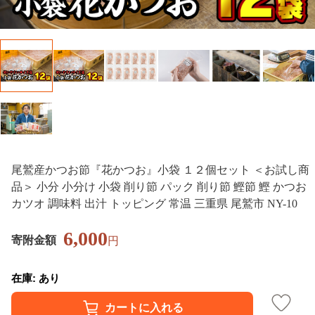
尾鷲産かつお節『花かつお』小袋 １２個セット ＜お試し商
品＞ 小分 小分け 小袋 削り節 パック 削り節 鰹節 鰹 かつお
カツオ 調味料 出汁 トッピング 常温 三重県 尾鷲市 NY-10
6,000
寄附金額
円
在庫: あり