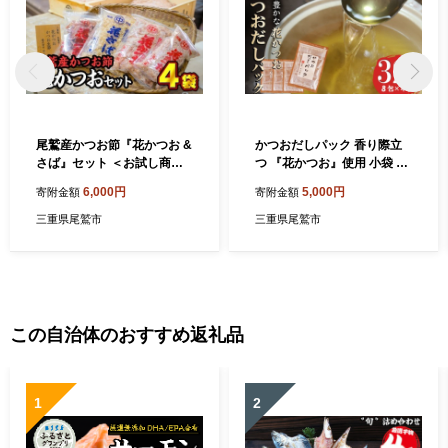
尾鷲産かつお節『花かつお &
かつおだしパック 香り際立
さば』セット ＜お試し商品
つ 『花かつお』使用 小袋 ３
＞ 小分 小分け 小袋 大袋 中
２包 ティーパック 便利 簡単
6,000円
5,000円
寄附金額
寄附金額
袋 荒削り 削り節 パック 削り
小分け 小袋 かつお節 削り節
節 鰹節 鰹 かつお カツオ 鯖
パック 削り節 鰹節 鰹 かつお
三重県尾鷲市
三重県尾鷲市
さば 調味料 出汁 トッピング
カツオ 調味料 出汁 無添加 三
常温 三重県 尾鷲市 NY-11
重県 尾鷲市 NY-9
この自治体のおすすめ返礼品
1
2