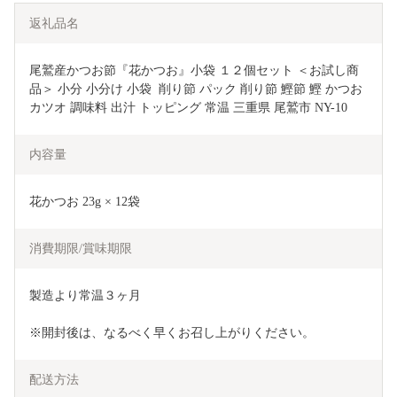
返礼品名
尾鷲産かつお節『花かつお』小袋 １２個セット ＜お試し商
品＞ 小分 小分け 小袋  削り節 パック 削り節 鰹節 鰹 かつお 
カツオ 調味料 出汁 トッピング 常温 三重県 尾鷲市 NY-10
内容量
花かつお 23g × 12袋
消費期限/賞味期限
製造より常温３ヶ月
※開封後は、なるべく早くお召し上がりください。
配送方法