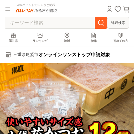
Pontaポイントでふるさと納税
詳細検索
返礼品
ランキング
地域
特集
初めての方
オンラインワンストップ申請対象
三重県尾鷲市