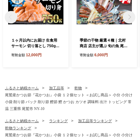
１ヶ月以内にお届け 生食用
季節の干物 厳選４種｜北村
サーモン 切り落とし 750g
商店 店主が選ぶ 旬の魚 尾鷲
（150g ×5パック）小分け 鮭
熊野灘 鮮魚 あじ かます うる
12,000円
6,000円
寄附金額
寄附金額
サーモン アトランティック
めいわし 太刀魚 さんま つな
サーモン ノルウェー 国際
ぎ鯵みりん まぐろ 冷凍 ふる
規格SQF2000 さけ シャケ し
さと納税 SE-18
ゃけ sake カルパッチョ ソテ
ー レアステーキ 人気 高級 大
満足 美味しい 贈答 生食用 刺
ふるさと納税ホーム
加工品等
乾物
身 お刺身 刺し身 魚介類 海鮮
尾鷲産かつお節『花かつお』小袋 １２個セット ＜お試し商品＞ 小分 小分け
冷凍 厚切り 薄切り ふるさと
小袋 削り節 パック 削り節 鰹節 鰹 かつお カツオ 調味料 出汁 トッピング 常
納税 ふるさとチョイス 三重
県 尾鷲市 OB-21
温 三重県 尾鷲市 NY-10
ふるさと納税ホーム
ランキング
加工品等ランキング
乾物ランキング
尾鷲産かつお節『花かつお』小袋 １２個セット ＜お試し商品＞ 小分 小分け