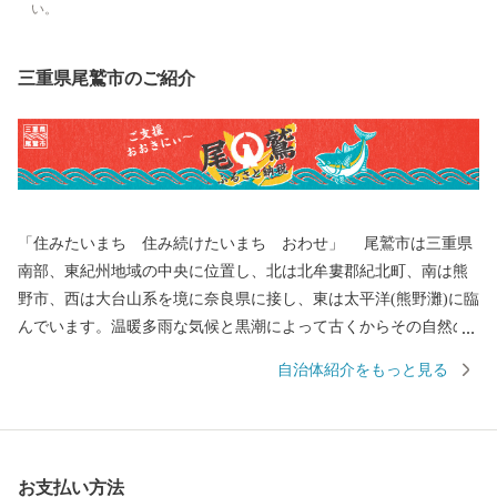
い。
三重県尾鷲市のご紹介
「住みたいまち 住み続けたいまち おわせ」 尾鷲市は三重県
南部、東紀州地域の中央に位置し、北は北牟婁郡紀北町、南は熊
野市、西は大台山系を境に奈良県に接し、東は太平洋(熊野灘)に臨
んでいます。温暖多雨な気候と黒潮によって古くからその自然の
恵みを受け、漁業、林業が栄えてきました。また、漁師町ならで
自治体紹介をもっと見る
はの郷土食や伝統文化も色濃く残り、地域の人々を結ぶ懸け橋と
もなっています。 昭和29(1954)年6月20日に北牟婁郡尾鷲町、須
賀利村、九鬼村、南牟婁郡北輪内村、南輪内村が合併して尾鷲市
が誕生し、平成26年には市制60周年を迎えました。豊かな自然、
お支払い方法
歴史文化を地域の資源として活用して、「住みたいまち 住み続