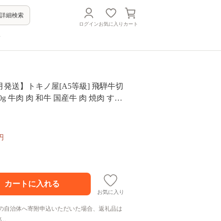
詳細検索
ログイン
お気に入り
カート
方
1月発送】トキノ屋[A5等級] 飛騨牛切
0g 牛肉 肉 和牛 国産牛 肉 焼肉 すき
不揃い 小分け 冷凍 日付指定 トキノ屋食
367]
円
お気に入り
の自治体へ寄附申込いただいた場合、返礼品は
ん。