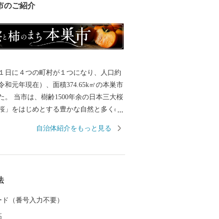
市のご紹介
月１日に４つの町村が１つになり、人口約
和元年現在）、面積374.65k㎡の本巣市
た。 当市は、樹齢1500年余の日本三大桜
桜」をはじめとする豊かな自然と多くの
れており、それは市の誇る宝です。 一
自治体紹介をもっと見る
さランキング2009年版」（東洋経済新報
合１位になってから毎年上位に入るな
が共生しているのがまちの特長です。 県
接し、名古屋市にも比較的近いところか
法
どの企業立地に加え、都市近郊型の農業
、柿の王様といわれる富有柿やイチゴは
 カード（番号入力不要）
の産地を形成し、高い評価を得ていま
高