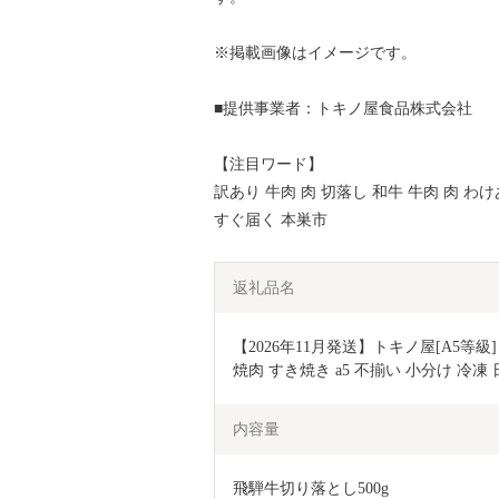
※掲載画像はイメージです。
■提供事業者：トキノ屋食品株式会社
【注目ワード】
訳あり 牛肉 肉 切落し 和牛 牛肉 肉 わ
すぐ届く 本巣市
返礼品名
【2026年11月発送】トキノ屋[A5等級]
焼肉 すき焼き a5 不揃い 小分け 冷凍 
内容量
飛騨牛切り落とし500g