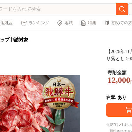
返礼品
ランキング
地域
特集
初めての
ップ申請対象
【2026年1
り落とし 50
焼き a5 
品 本巣市 [mt
寄附金額
12,000
在庫: あり
現在お住まい
贈答されませ