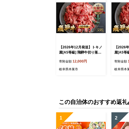
【2026年12月発送】トキノ
【202
屋[A5等級] 飛騨牛切り落と
屋[A5等
し 500g 牛肉 肉 和牛 国産牛
し 500g
12,000円
寄附金額
寄附金額
肉 焼肉 すき焼き a5 不揃い
肉 焼肉 
小分け 冷凍 日付指定 トキ
小分け 冷
岐阜県本巣市
岐阜県本
ノ屋食品 本巣市 [mt367]
ノ屋食品 本
この自治体のおすすめ返礼
1
2