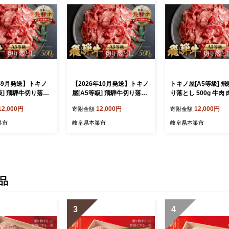
6年9月発送】トキノ
【2026年10月発送】トキノ
トキノ屋[A5等級] 
級] 飛騨牛切り落と
屋[A5等級] 飛騨牛切り落と
り落とし 500g 牛肉 
 牛肉 肉 和牛 国産牛
し 500g 牛肉 肉 和牛 国産牛
国産牛 肉 焼肉 すき焼
12,000円
12,000円
12,000円
寄附金額
寄附金額
すき焼き a5 不揃い
肉 焼肉 すき焼き a5 不揃い
不揃い 小分け 冷凍 
凍 日付指定 トキ
小分け 冷凍 日付指定 トキ
定 トキノ屋食品 本巣市
巣市
岐阜県本巣市
岐阜県本巣市
巣市 [mt367]
ノ屋食品 本巣市 [mt367]
367] 年末すき焼き肉
品
3
4