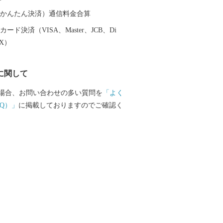
ーリアやミニバラなどの花き栽培におい
となっています。 その他にも、戦国時代
（auかんたん決済）通信料金合算
織部が残した茶道・織部流など、先人が
ード決済（VISA、Master、JCB、Di
のが多く残っており、本巣市は「心ふれ
EX）
して、形だけでなくその心も受け継いで
に関して
場合、お問い合わせの多い質問を
「よく
Q）」
に掲載しておりますのでご確認く