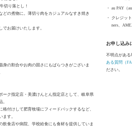
す。セントポ
騨牛切り落とし！
ても一大産地
au PAY
などの煮物に。薄切り肉をカジュアルなすき焼き
の茶人・古田
クレジットカ
培ってきたも
ners、AM
しでお届けいたします。
あうまち」と
います。
お申し込み
不明点がある
ある質問（FA
脂身の割合やお肉の固さにもばらつきがございま
ださい。
。
ーポーク指定店・美濃けんとん指定店として、岐阜県
品。
に格付けして肥育牧場にフィードバックするなど、
います。
隣の飲食店や病院、学校給食にも食材を提供していま