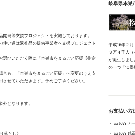
岐阜県本巣
返礼品開発等支援プロジェクトを実施しております。
の使い道は返礼品の提供事業者へ支援プロジェクト
平成16年２
３万４千人（令
お選びいただく際に「本巣市をまるごと応援【指定
が誕生しまし
の一つ「淡墨
場合も、「本巣市をまるごと応援」へ変更のうえ支
文化財に恵ま
用させていただきます。予めご了承ください。
方、「住みよ
社）で全国総
。
ど、自然と人
象外となります。
都岐阜市に隣
お支払い方
ら、製造業な
が盛んであり
au PAY
全国でも有数
au PAY 残
切り落とし》