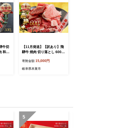
飛騨牛切
【11月発送】【訳あり】飛
肉 和牛
騨牛 焼肉 切り落とし 600g |
き a5
牛肉 肉 切落し わけあり ワ
15,000円
寄附金額
日付指
ケアリ 不揃い 冷凍 すぐ届
 [mt
く 本巣市 トキノ屋 食品 訳
岐阜県本巣市
 牛肉
有 焼肉セット 焼肉用 [mt50
5] 15000円
5
6