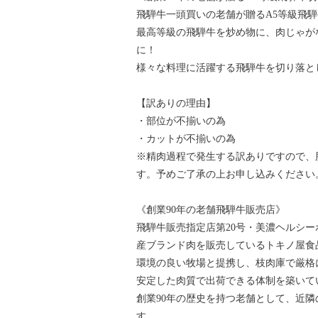
飛騨牛一頭買いの老舗が贈るA5等級飛
最高等級の飛騨牛を炒め物に、肉じゃが
に！
様々な料理に活躍する飛騨牛を切り落と
【訳ありの理由】
・部位が不揃いの為
・カットが不揃いの為
※精肉過程で発生する訳ありですので、
す。予めご了承の上お申し込みください
《創業90年の老舗飛騨牛販売店》
飛騨牛販売指定店第20号・美濃ヘルシ
産ブランド肉を販売しているトキノ屋食
環境の良い牧場と提携し、枝肉庫で厳格
安定した肉質で出荷できる体制を築いて
創業90年の歴史を持つ老舗として、近
す。