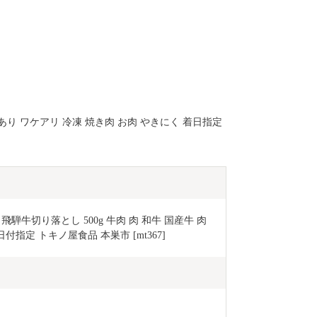
けあり ワケアリ 冷凍 焼き肉 お肉 やきにく 着日指定
 飛騨牛切り落とし 500g 牛肉 肉 和牛 国産牛 肉 
日付指定 トキノ屋食品 本巣市 [mt367]