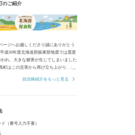
町のご紹介
ページへお越しくださり誠にありがとう
舞われ、大きな被害が生じてしまいました
真町はこの災害から再び立ち上がり、歩
す。 これから予想される復興の長い道の
自治体紹介をもっと見る
めていくためには、みなさまからのご支
支えとなります。 道内でも美味し
いお米やジンギスカン、ハスカップなど
か、魚介、農作物など町の様々な返礼品
法
ただきながら、ぜひ町民の応援団となっ
ことを願っております。
 カード（番号入力不要）
高