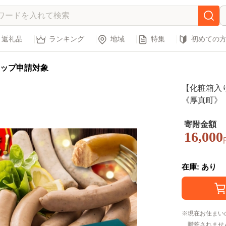
返礼品
ランキング
地域
特集
初めての
ップ申請対象
【化粧箱入
《厚真町》
社】 ソーセ
凍配送 セット
寄附金額
16,000
在庫: あり
現在お住まい
贈答されませ