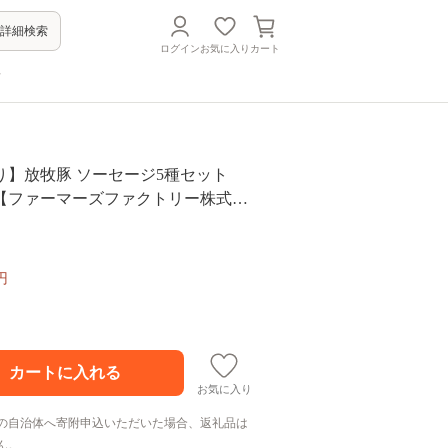
詳細検索
ログイン
お気に入り
カート
方
り】放牧豚 ソーセージ5種セット
【ファーマーズファクトリー株式会
ージ ウインナー 無塩せき 粗挽き 冷
 詰め合わせ 北海道 [AXBA002]
円
お気に入り
の自治体へ寄附申込いただいた場合、返礼品は
ん。