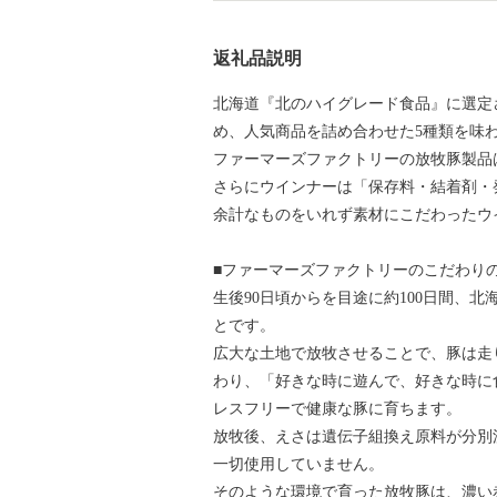
返礼品説明
北海道『北のハイグレード食品』に選定
め、人気商品を詰め合わせた5種類を味
ファーマーズファクトリーの放牧豚製品
さらにウインナーは「保存料・結着剤・
余計なものをいれず素材にこだわったウ
■ファーマーズファクトリーのこだわり
生後90日頃からを目途に約100日間、
とです。
広大な土地で放牧させることで、豚は走
わり、「好きな時に遊んで、好きな時に
レスフリーで健康な豚に育ちます。
放牧後、えさは遺伝子組換え原料が分別
一切使用していません。
そのような環境で育った放牧豚は、濃い