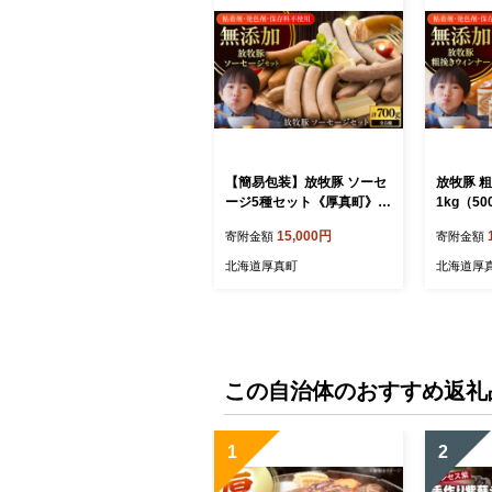
【簡易包装】放牧豚 ソーセ
放牧豚 
ージ5種セット《厚真町》
1kg（5
【ファーマーズファクトリ
【ファー
15,000円
寄附金額
寄附金額
ー株式会社】 ソーセージ ウ
ー株式会
インナー 無塩せき 粗挽き
インナー
北海道厚真町
北海道厚
冷凍配送 セット 詰め合わせ
冷凍配送
北海道 [AXBA004]
[AXBA08
この自治体のおすすめ返礼
1
2