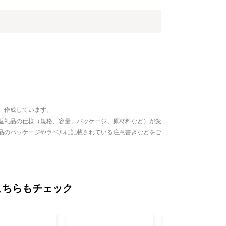
、作成しています。
返礼品の仕様（規格、容量、パッケージ、原材料など）が変
品のパッケージやラベルに記載されている注意書きなどをご
こちらもチェック