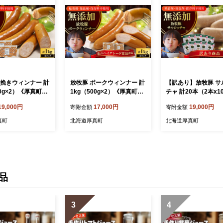
粗挽きウィンナー 計
放牧豚 ポークウィンナー 計
【訳あり】放牧豚 サ
00g×2）《厚真町》
1kg（500g×2）《厚真町》
チャ 計20本（2本x1
マーズファクトリ
【ファーマーズファクトリ
《厚真町》【ファー
19,000円
17,000円
19,000円
寄附金額
寄附金額
社】ソーセージ ウ
ー株式会社】ソーセージ ウ
ファクトリー株式会社
 無塩せき 粗挽き
インナー 無塩せき 冷凍配送
あり ソーセージ ウ
真町
北海道厚真町
北海道厚真町
 詰め合わせ 北海道
詰め合わせ 北海道 [AXBA0
無塩せき 冷凍配送 
8]
87]
せ 北海道 [AXBA015
品
3
4