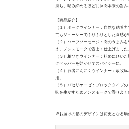
持ち、噛み締めるほどに豚肉本来の旨み
【商品紹介】
（１）ポークウインナー：自然な結着力
てもジューシーでぷりぷりとした食感が
（２）ハーブソーセージ：肉のうまみを
え、ノンスモークで香よく仕上げました
（３）粗びきウインナー：粗めにひいた
クペッパーを効かせてスパイシーに。
（４）行者にんにくウインナー：放牧豚
用。
（５）パセリケーゼ：ブロックタイプの
味を生かすためノンスモークで香りよく
※お届けの箱のデザインは変更となる場