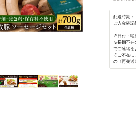
配送時期：
ご入金確認
※日付・曜
※長期不在
でご連絡を
※ご不在に
の《再発送