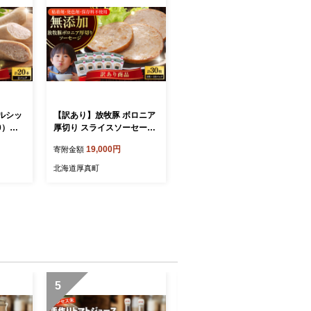
ルシッ
【訳あり】放牧豚 ボロニア
0）
厚切り スライスソーセージ
マーズ
計30枚（3枚x10）《厚真
19,000円
寄附金額
】 訳
町》【ファーマーズファク
インナー
トリー株式会社】 訳あり ボ
北海道厚真町
詰め合わ
ロニアソーセージ ウインナ
]
ー 無塩せき 冷凍配送 詰合
せ 北海道 [AXBA016]
5
6