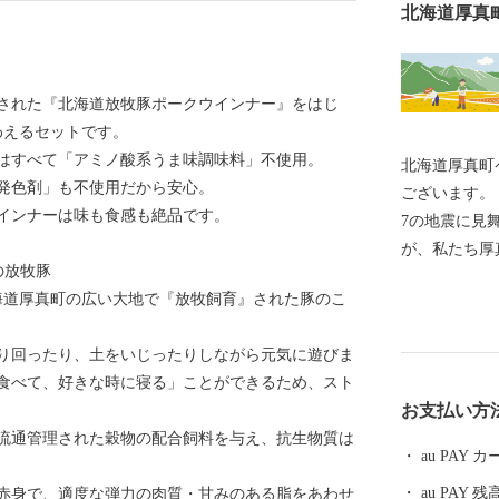
北海道厚真
された『北海道放牧豚ポークウインナー』をはじ
わえるセットです。
はすべて「アミノ酸系うま味調味料」不使用。
北海道厚真町
発色剤」も不使用だから安心。
ございます。 平成30年度北海道胆振東部地震では震度
インナーは味も食感も絶品です。
7の地震に見
が、私たち厚
の放牧豚
み始めていま
北海道厚真町の広い大地で『放牧飼育』された豚のこ
りを着実に進
援が、町民の大きな
り回ったり、土をいじったりしながら元気に遊びま
いと評判の高
食べて、好きな時に寝る」ことができるため、スト
の特産品のほ
お支払い方
をお楽しみい
流通管理された穀物の配合飼料を与え、抗生物質は
ていただける
au PAY
au PAY 残
赤身で、適度な弾力の肉質・甘みのある脂をあわせ