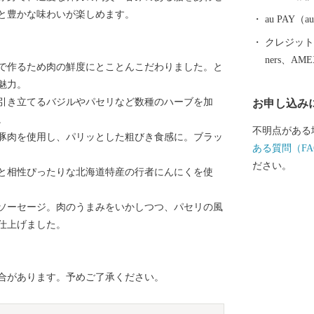
と豊かな味わいが楽しめます。
au PAY
クレジットカ
ners、AM
で作るため肉の鮮度にとことんこだわりました。と
魅力。
引き立てるバジルやパセリなど数種のハーブを加
お申し込み
。
不明点がある
豚肉を使用し、パリッとした粗びき食感に。ブラッ
ある質問（FA
ださい。
と相性ぴったりな北海道特産の行者にんにくを使
ソーセージ。肉のうまみをいかしつつ、パセリの風
仕上げました。
合があります。予めご了承ください。