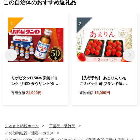
この自治体のおすすめ返礼品
1
2
リポビタンD 50本 栄養ドリ
【先行予約】 あまりん いち
ンク リポD タウリン ビタミ
ご 2パック 苺 ブランド苺 イ
ン 大正製薬 医薬部外品 健康
チゴ フルーツ 甘い お取り寄
21,000円
15,000円
寄附金額
寄附金額
疲労 予防 栄養補給 羽生市観
せいちご フレッシュ ストロ
光協会 埼玉県 羽生市
ベリー 産地直送 ご当地 果物
くだもの フルーツ デザート
amarin 食品 冷蔵 贈答 ギフ
ト 新鮮 旬 あまりん strawbe
rry ichigo itigo いちご 青果
ふるさと納税ホーム
工芸品・装飾品
げんき農場 埼玉県 羽生市
その他陶磁器・漆器・ガラス