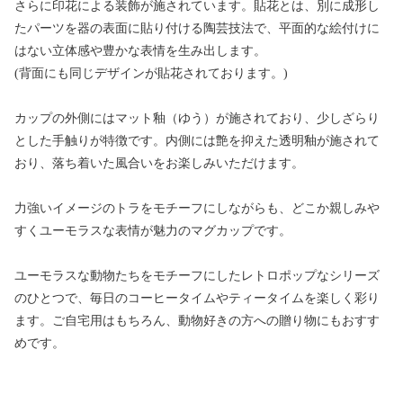
さらに印花による装飾が施されています。貼花とは、別に成形し
たパーツを器の表面に貼り付ける陶芸技法で、平面的な絵付けに
はない立体感や豊かな表情を生み出します。
(背面にも同じデザインが貼花されております。)
カップの外側にはマット釉（ゆう）が施されており、少しざらり
とした手触りが特徴です。内側には艶を抑えた透明釉が施されて
おり、落ち着いた風合いをお楽しみいただけます。
力強いイメージのトラをモチーフにしながらも、どこか親しみや
すくユーモラスな表情が魅力のマグカップです。
ユーモラスな動物たちをモチーフにしたレトロポップなシリーズ
のひとつで、毎日のコーヒータイムやティータイムを楽しく彩り
ます。ご自宅用はもちろん、動物好きの方への贈り物にもおすす
めです。