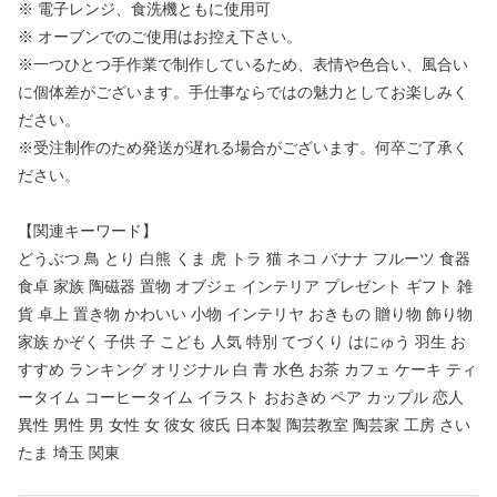
※ 電子レンジ、食洗機ともに使用可
※ オーブンでのご使用はお控え下さい。
※一つひとつ手作業で制作しているため、表情や色合い、風合い
に個体差がございます。手仕事ならではの魅力としてお楽しみく
ださい。
※受注制作のため発送が遅れる場合がございます。何卒ご了承く
ださい。
【関連キーワード】
どうぶつ 鳥 とり 白熊 くま 虎 トラ 猫 ネコ バナナ フルーツ 食器
食卓 家族 陶磁器 置物 オブジェ インテリア プレゼント ギフト 雑
貨 卓上 置き物 かわいい 小物 インテリヤ おきもの 贈り物 飾り物
家族 かぞく 子供 子 こども 人気 特別 てづくり はにゅう 羽生 お
すすめ ランキング オリジナル 白 青 水色 お茶 カフェ ケーキ ティ
ータイム コーヒータイム イラスト おおきめ ペア カップル 恋人
異性 男性 男 女性 女 彼女 彼氏 日本製 陶芸教室 陶芸家 工房 さい
たま 埼玉 関東