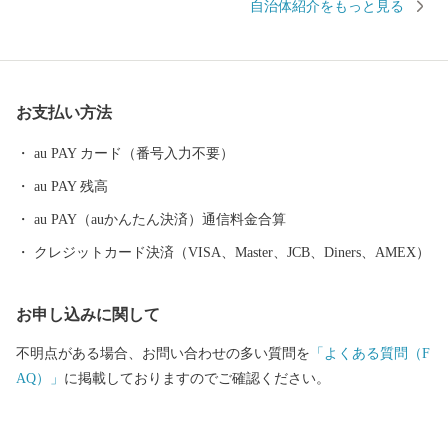
自治体紹介をもっと見る
させてください。ふるさと羽生の応援を、心よりお待ちしていま
す。 ※ 羽生市は、ふるさと納税の対象団体として総務大臣から指
定を受けているため、本市に寄附した場合は、税制上の特例控除
を受けることが出来ます。 【寄附のお申し込み及び返礼品に関す
お支払い方法
るお問合せ先】 羽生市ふるさと納税サポートセンター T
EL：050-1730-1191 FAX：050-3535-7293 E-Mail：hanyu@
au PAY カード（番号入力不要）
furusato-supports.com
au PAY 残高
au PAY（auかんたん決済）通信料金合算
クレジットカード決済（VISA、Master、JCB、Diners、AMEX）
お申し込みに関して
不明点がある場合、お問い合わせの多い質問を
「よくある質問（F
AQ）」
に掲載しておりますのでご確認ください。