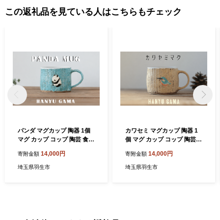
この返礼品を見ている人はこちらもチェック
パンダ マグカップ 陶器 1個
カワセミ マグカップ 陶器 1
マグ カップ コップ 陶芸 食器
個 マグ カップ コップ 陶芸
手造り 手作り ハンドメイド
食器 手造り 手作り ハンドメ
14,000円
14,000円
寄附金額
寄附金額
オリジナル かわいい オシャ
イド オリジナル かわいい オ
レ 贈り物 プレゼント 贈呈用
シャレ 贈り物 プレゼント 贈
埼玉県羽生市
埼玉県羽生市
ギフト 誕生日 記念日 工芸 制
呈用 ギフト 誕生日 記念日 工
作 動物 食事 コーヒー 紅茶
芸 制作 動物 食事 コーヒー
羽生窯 埼玉県 羽生市
紅茶 羽生窯 埼玉県 羽生市