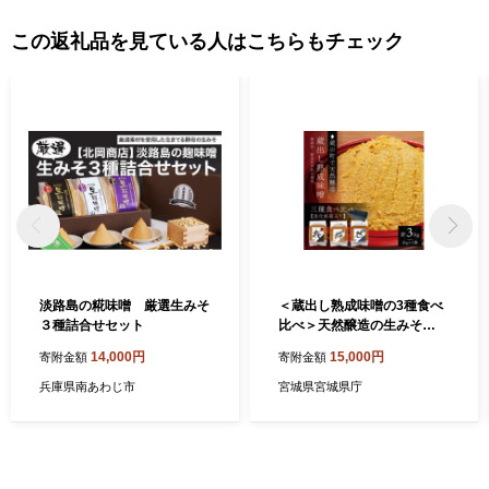
この返礼品を見ている人はこちらもチェック
淡路島の糀味噌 厳選生みそ
＜蔵出し熟成味噌の3種食べ
３種詰合せセット
比べ＞天然醸造の生みそ
『桜・粋・然』各1kg詰合せ
14,000円
15,000円
寄附金額
寄附金額
(無添加・国産原材料)【1554
907】
兵庫県南あわじ市
宮城県宮城県庁