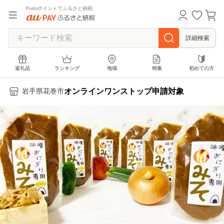
Pontaポイントでふるさと納税
詳細検索
返礼品
ランキング
地域
特集
初めての方
オンラインワンストップ申請対象
岩手県花巻市