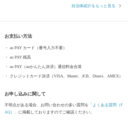
巻温泉郷があります。周辺は県立自然公園に指定され、立ちのぼ
自治体紹介をもっと見る
る湯けむりと深山の緑、目の前を流れる清流が、情緒豊かな風景
を醸し出します。 また、宮沢賢治や萬鉄五郎などの世界的に知ら
れる先人を輩出するとともに、早池峰神楽や鹿踊りなどの郷土芸
能、日本三大杜氏のひとつ南部杜氏、さき織り、ホームスパン等
お支払い方法
の優れた技術が多く伝えられています。さらに、岩手県内唯一の
花巻空港があり、東北新幹線新花巻駅や東北自動車道、東北横断
au PAY カード（番号入力不要）
自動車道などの高速交通網が整備されるなど、北東北の高速交通
au PAY 残高
網の結節点という極めて恵まれた拠点性を有しています。
au PAY（auかんたん決済）通信料金合算
クレジットカード決済（VISA、Master、JCB、Diners、AMEX）
お申し込みに関して
不明点がある場合、お問い合わせの多い質問を
「よくある質問（F
AQ）」
に掲載しておりますのでご確認ください。