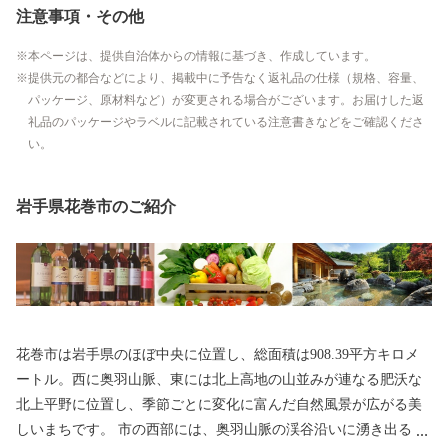
注意事項・その他
本ページは、提供自治体からの情報に基づき、作成しています。
提供元の都合などにより、掲載中に予告なく返礼品の仕様（規格、容量、
パッケージ、原材料など）が変更される場合がございます。お届けした返
礼品のパッケージやラベルに記載されている注意書きなどをご確認くださ
い。
岩手県花巻市のご紹介
花巻市は岩手県のほぼ中央に位置し、総面積は908.39平方キロメ
ートル。西に奥羽山脈、東には北上高地の山並みが連なる肥沃な
北上平野に位置し、季節ごとに変化に富んだ自然風景が広がる美
しいまちです。 市の西部には、奥羽山脈の渓谷沿いに湧き出る花