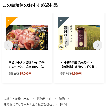
この自治体のおすすめ返礼品
1
2
厚切り牛タン塩味 1kg（500
＜ 令和8年産 予約受付 ＞
g×2パック） 焼肉 BBQ 【76
【無洗米】銀河のしずく厳選
7】
プレミアム（減農薬・減化学
15,000円
6,500円
寄附金額
寄附金額
肥料）2kg 【2083】
ふるさと納税ホーム
調味料・油
味噌
味噌おにぎり専用みそ全６種詰合せセット 【885】