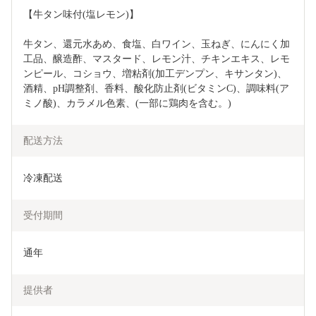
【牛タン味付(塩レモン)】
牛タン、還元水あめ、食塩、白ワイン、玉ねぎ、にんにく加
工品、醸造酢、マスタード、レモン汁、チキンエキス、レモ
ンピール、コショウ、増粘剤(加工デンプン、キサンタン)、
酒精、pH調整剤、香料、酸化防止剤(ビタミンC)、調味料(ア
ミノ酸)、カラメル色素、(一部に鶏肉を含む。)
配送方法
冷凍配送
受付期間
通年
提供者