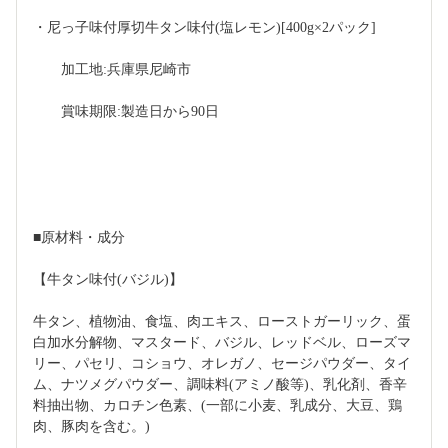
・尼っ子味付厚切牛タン味付(塩レモン)[400g×2パック]
　　加工地:兵庫県尼崎市
　　賞味期限:製造日から90日
■原材料・成分
【牛タン味付(バジル)】
牛タン、植物油、食塩、肉エキス、ローストガーリック、蛋
白加水分解物、マスタード、バジル、レッドベル、ローズマ
リー、パセリ、コショウ、オレガノ、セージパウダー、タイ
ム、ナツメグパウダー、調味料(アミノ酸等)、乳化剤、香辛
料抽出物、カロチン色素、(一部に小麦、乳成分、大豆、鶏
肉、豚肉を含む。)