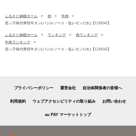
ストロベリー マンゴー ピス
ムチーズ シャーベット ふる
タチオ ふるさと納税【1528
さと納税【1525215】
629】
ふるさと納税ホーム
肉
牛肉
尼っ子味付厚切牛タン(バジルソース・塩レモンだれ)【1218545】
ふるさと納税ホーム
ランキング
肉ランキング
牛肉ランキング
尼っ子味付厚切牛タン(バジルソース・塩レモンだれ)【1218545】
プライバシーポリシー
運営会社
自治体関係者の皆様へ
利用規約
ウェブアクセシビリティの取り組み
お問い合わせ
au PAY マーケットトップ