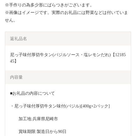
※手作りの為多少形にばらつきがございます。
※画像はイメージです。実際のお礼品には野菜などは付いていま
せん。
返礼品名
尼っ子味付厚切牛タン(バジルソース・塩レモンだれ)【12185
45】
内容量
■お礼品の内容について
・尼っ子味付厚切牛タン味付(バジル)[400g×2パック]
　　加工地:兵庫県尼崎市
　　賞味期限:製造日から90日