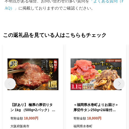
不明点がある場合、お問い合わせの多い質問を
「よくある質問（F
AQ）」
に掲載しておりますのでご確認ください。
この返礼品を見ている人はこちらもチェック
【訳あり】 極厚の厚切りタ
＜福岡県水巻町よりお届け＞
ン 1kg （500g×2パック） 塩
厚切牛タン250g×2&味付き
だれ × レモンペッパー ／ 牛
牛ハラミ300g×2セット 下味
18,000円
18,000円
寄附金額
寄附金額
タン 牛たん タン たん 牛タン
付き 焼肉用_牛タン 牛ハラミ
丼 牛丼 牛タン塩 タン塩 塩タ
厚切り 味付き 冷凍 焼肉用 人
大阪府阪南市
福岡県水巻町