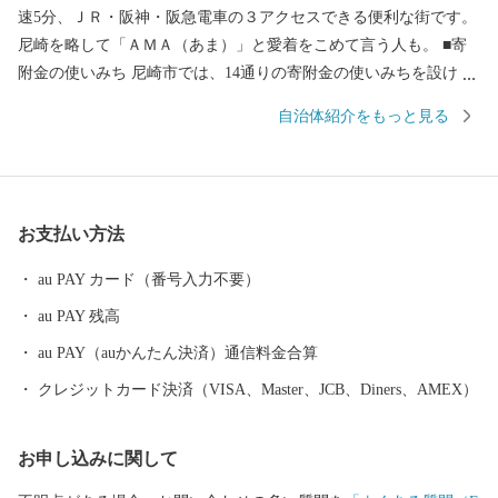
速5分、ＪＲ・阪神・阪急電車の３アクセスできる便利な街です。
尼崎を略して「ＡＭＡ（あま）」と愛着をこめて言う人も。 ■寄
附金の使いみち 尼崎市では、14通りの寄附金の使いみちを設けて
おり、 尼崎城の整備等に活用する基金のほか、 全国でも珍しい、
自治体紹介をもっと見る
犬・猫の殺処分ゼロを目指すなどの動物愛護に関する 基金などが
あります。 ■蘇る、尼崎城 1618年に戸田氏鉄によって、 三重の
堀、四層の天守を持つ尼崎城が築かれました。 敷地は甲子園球場
の約3.5倍もの大きさがあったようです。 明治の廃城令により、今
お支払い方法
はその姿を見ることはできなくなりましたが、 当時の尼崎城西三
の丸エリアにあたる尼崎城址公園内に本丸の一部である 天守が整
au PAY カード（番号入力不要）
備されることとなり、 平成31年3月、400年の時を越えてついに尼
au PAY 残高
崎城が蘇りました。
au PAY（auかんたん決済）通信料金合算
クレジットカード決済（VISA、Master、JCB、Diners、AMEX）
お申し込みに関して