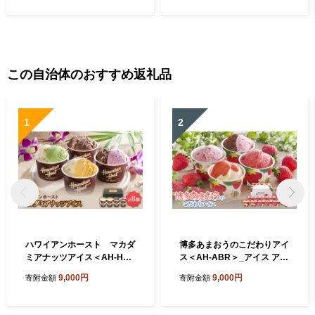
ン 牛肉 お肉 肉 赤身 塩 レモ
気 おすすめ 美味しい【1725
ン 極厚 厚切り 訳アリ 理由あ
686】
り わけあり 焼肉 焼き肉 焼肉
セット 焼き肉セット BBQ バ
ーベキュー 大阪府 阪南市 冷
凍
この自治体のおすすめ返礼品
1
2
ハワイアンホースト マカダ
博多あまおうのこだわりアイ
ミアナッツアイス＜AH-HS
ス＜AH-ABR＞_アイス アイ
＞_アイス アイスクリーム ス
スクリーム スイーツ デザー
9,000円
9,000円
寄附金額
寄附金額
イーツ デザート マカダミア
ト 苺 いちご イチゴ あまおう
詰め合わせ ギフト 贈り物 ミ
ギフト 贈り物 手作業 詰め合
ルクチョコ ホワイトチョコ
わせ バニラ ショコラ クリー