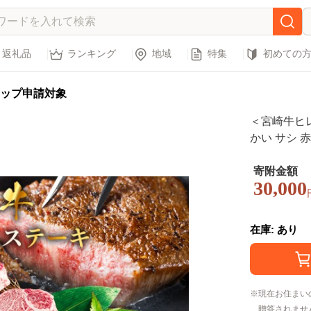
返礼品
ランキング
地域
特集
初めての
ップ申請対象
＜宮崎牛ヒレ
かい サシ 
位 ステーキ
肉 黒毛和牛
寄附金額
30,000
ク】
在庫: あり
現在お住まい
贈答されませ