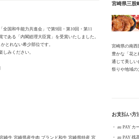
宮崎県三股
全国和牛能力共進会」で第9回・第10回・第11
高賞である「内閣総理大臣賞」を受賞いたしました。
しかとれない希少部位です。
宮崎県の南西
楽しみください。
豊かな「花と
通じて美しい
］
祭りや地域の
います。 唄
む人はもちろ
れています。
お支払い方
au PAY
au PAY 残
 宮崎牛 宮崎県産牛肉 ブランド和牛 宮崎県特産 宮