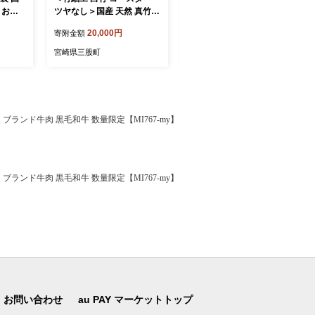
 お茶
ツヤなし＞国産 天然 真竹
ツヤあり＞国産 天然 真竹
ポプリ
竹ひご 六芒星 雑貨 テーブ
竹ひご 六芒星 雑貨 テーブ
20,000円
20,000円
寄附金額
寄附金額
ブティー
ルウェア キッチン小物 壁飾
ルウェア キッチン小物 壁飾
ギフト
り 小物置き 宮崎県 三股町
り 小物置き 宮崎県 三股町
宮崎県三股町
宮崎県三股町
三股町
【MI623-bi】【美香園】
【MI622-bi】【美香園】
園】
ブランド牛肉 黒毛和牛 数量限定【MI767-my】
ブランド牛肉 黒毛和牛 数量限定【MI767-my】
お問い合わせ
au PAY マーケットトップ