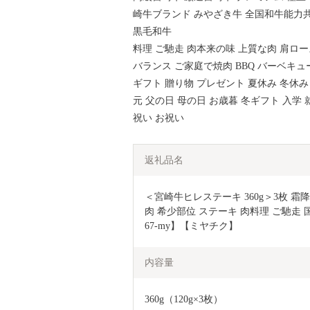
崎牛ブランド みやざき牛 全国和牛能力共
黒毛和牛
料理 ご馳走 肉本来の味 上質な肉 肩ロー
バランス ご家庭で焼肉 BBQ バーベキュ
ギフト 贈り物 プレゼント 夏休み 冬休み
元 父の日 母の日 お歳暮 冬ギフト 入学 
祝い お祝い
返礼品名
＜宮崎牛ヒレステーキ 360g＞3枚 霜
肉 希少部位 ステーキ 肉料理 ご馳走 
67-my】【ミヤチク】
内容量
360g（120g×3枚）