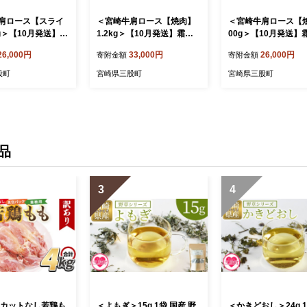
肩ロース【スライ
＜宮崎牛肩ロース【焼肉】
＜宮崎牛肩ロース【
g＞【10月発送】霜
1.2kg＞【10月発送】霜降
00g＞【10月発送】
らかい サシ 赤身
り やわらかい サシ 赤身と
やわらかい サシ 赤
26,000円
33,000円
26,000円
寄附金額
寄附金額
ランス 炒め物 肉料
脂のバランス 炒め物 肉料理
バランス 炒め物 肉料
 国産 高級 ブラン
ご馳走 国産 高級 ブランド
馳走 国産 高級 ブラ
股町
宮崎県三股町
宮崎県三股町
黒毛和牛 数量限定
牛肉 黒毛和牛 数量限定【MI
肉 黒毛和牛 数量限定
-my-oct】【ミヤチ
692-my-oct】【ミヤチク】
91-my-oct】【ミ
品
3
4
 カットなし若鶏も
＜よもぎ＞15g 1袋 国産 野
＜かきどおし＞24g 1