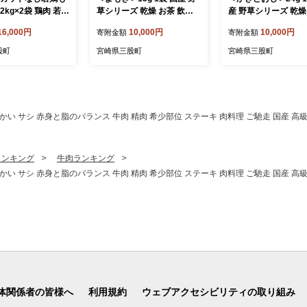
 2kg×2袋 鶏肉 若鶏
草シリーズ 乾燥 お茶 飲み
産 野草シリーズ 乾燥
もも 真空 冷凍 唐
物 野草酒 料理 ポプリ 化粧
飲み物 野草酒 料理 
16,000円
10,000円
10,000円
寄附金額
寄附金額
段使い 料理 詰め
品 入浴剤 染料 肥料 アレン
肥料 アレンジ ハー
肉 県産 国産 炒め
ジ ハーブティー 持ち運びに
持ち運びに便利 プチ
股町
宮崎県三股町
宮崎県三股町
からあげ お弁当 お
便利 プチギフト プレゼント
プレゼント 宮崎県 
り 家庭用 自宅用
宮崎県 三股町【MI777-bi】
【MI776-bi】【美香
 真空パック ストッ
【美香園】
I764-tr】【TRIN
かい サシ 赤身と脂のバランス 牛肉 精肉 希少部位 ステーキ 肉料理 ご馳走 国産 高級 
ランキング
牛肉ランキング
かい サシ 赤身と脂のバランス 牛肉 精肉 希少部位 ステーキ 肉料理 ご馳走 国産 高級 
体関係者の皆様へ
利用規約
ウェブアクセシビリティの取り組み