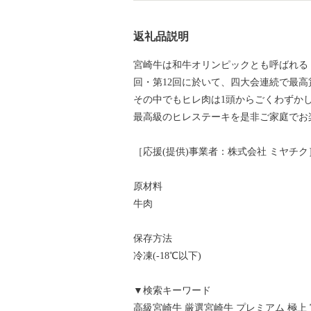
返礼品説明
宮崎牛は和牛オリンピックとも呼ばれる「
回・第12回に於いて、四大会連続で最
その中でもヒレ肉は1頭からごくわずか
最高級のヒレステーキを是非ご家庭でお
［応援(提供)事業者：株式会社 ミヤチク
原材料
牛肉
保存方法
冷凍(-18℃以下)
▼検索キーワード
高級宮崎牛 厳選宮崎牛 プレミアム 極上