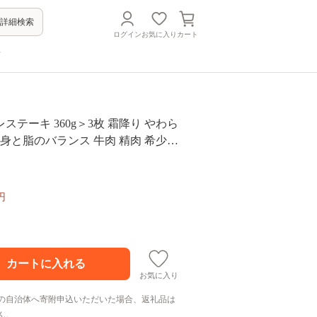
詳細検索
ログイン
お気に入り
カート
方
ステーキ 360g＞3枚 霜降り やわら
赤身と脂のバランス 牛肉 精肉 希少部
 肉料理 ご馳走 国産 高級 ブランド牛
 数量限定【MI767-my】【ミヤチ
円
お気に入り
の自治体へ寄附申込いただいた場合、返礼品は
ん。