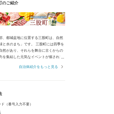
町のご紹介
部、都城盆地に位置する三股町は、自然
緑と水のまち」です。 三股町には四季を
自然があり、それらを舞台に古くからの
力を集結した元気なイベントが催されて
や踊りの郷土芸能が受け継がれ、そこに住
自治体紹介をもっと見る
ん、初めて訪れる人も感じる魅力があふ
法
 カード（番号入力不要）
高