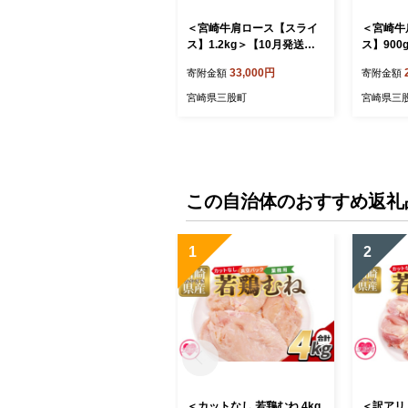
＜宮崎牛肩ロース【スライ
＜宮崎牛
ス】1.2kg＞【10月発送】
ス】900
霜降り やわらかい サシ 赤
降り やわ
33,000円
寄附金額
寄附金額
身と脂のバランス 炒め物 肉
と脂のバ
料理 ご馳走 国産 高級 ブラ
理 ご馳走
宮崎県三股町
宮崎県三
ンド牛肉 黒毛和牛 数量限定
ド牛肉 
【MI696-my-oct】【ミヤチ
【MI695
ク】
ク】
この自治体のおすすめ返礼
1
2
＜カットなし 若鶏むね 4kg
＜訳アリ