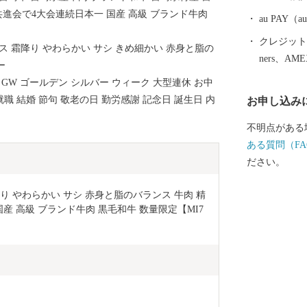
進会で4大会連続日本一 国産 高級 ブランド牛肉
au PAY
クレジットカ
ス 霜降り やわらかい サシ きめ細かい 赤身と脂の
ners、AM
ー
 GW ゴールデン シルバー ウィーク 大型連休 お中
就職 結婚 節句 敬老の日 勤労感謝 記念日 誕生日 内
お申し込み
不明点がある
ある質問（FA
ださい。
降り やわらかい サシ 赤身と脂のバランス 牛肉 精
国産 高級 ブランド牛肉 黒毛和牛 数量限定【MI7