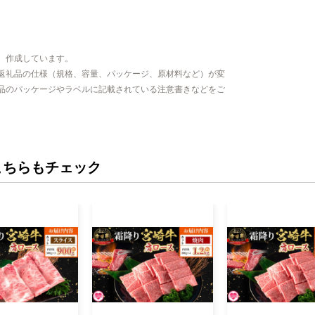
、作成しています。
返礼品の仕様（規格、容量、パッケージ、原材料など）が変
品のパッケージやラベルに記載されている注意書きなどをご
こちらもチェック