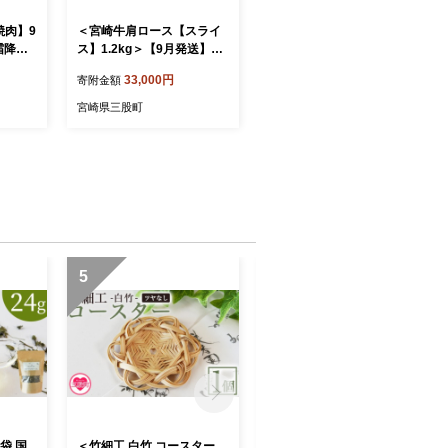
焼肉】9
＜宮崎牛肩ロース【スライ
霜降り
ス】1.2kg＞【9月発送】霜
身と脂の
降り やわらかい サシ 赤身
33,000円
寄附金額
理 ご
と脂のバランス 炒め物 肉料
ンド牛
理 ご馳走 国産 高級 ブラン
宮崎県三股町
【MI6
ド牛肉 黒毛和牛 数量限定
ヤチク】
【MI696-my-sep】【ミヤ
チク】
5
6
袋 国
＜竹細工 白竹 コースター
＜竹細工 白竹 コースター