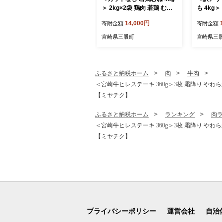
＞ 2kg×2袋 鶏肉 若鶏 むね
も 4kg＞
肉 鶏むね 真空 冷凍 唐揚げ
もも肉 鶏
14,000円
寄附金額
寄附金額
肉 普段使い 料理 詰め合わ
揚げ肉 普
せ 精肉 県産 国産 炒め物 煮
合わせ 精
宮崎県三股町
宮崎県三
物 からあげ お弁当 おかず
物 煮物 
真空パック ストック 冷凍
かず 訳あ
大容量 鶏むね むね肉【MI7
ご家庭用
65-tr】【TRINITY】
ク 冷凍【M
ふるさと納税ホーム
肉
牛肉
ITY】
＜宮崎牛ヒレステーキ 360g＞3枚 霜降り やわら
【ミヤチク】
ふるさと納税ホーム
ランキング
肉
＜宮崎牛ヒレステーキ 360g＞3枚 霜降り やわら
【ミヤチク】
プライバシーポリシー
運営会社
自治