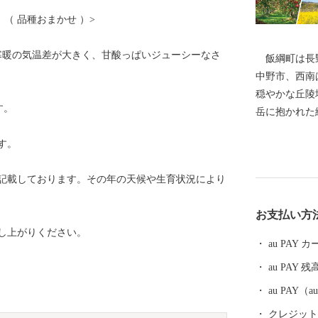
ク （ 品種おまかせ ）>
の寒暖の気温差が大きく、甘酸っぱいジューシーなさ
飯綱町は長野
中野市、西南
穏やかな丘陵
す。
岳に抱かれた
みせ、私たち
す。
たゆまぬ努力
や私たちの生
記載しております。その年の天候や生育状況により
豊かな自然と
した農業振興
お支払い方
ベッドタウン
し上がりください。
綱町産コシヒ
au PAY
の一大産地と
au PAY 残
れ四季を通じ
さい。
au PAY
クレジットカ