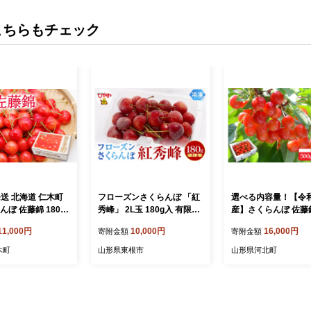
こちらもチェック
発送 北海道 仁木町
フローズンさくらんぼ 「紅
選べる内容量！【令
んぼ 佐藤錦 180g×
秀峰」 2L玉 180g入 有限会
産】さくらんぼ 佐藤錦
ボ チェ
社佐藤錦 提供 hi029-040
g/700g/1kg L玉以上
11,000円
10,000円
16,000円
寄附金額
寄附金額
ーツ 果物 果物類
形県産【山形eLab
木 [林果樹園]
ツ 人気 贈答 ふるさ
木町
山形県東根市
山形県河北町
河北町 2026年産