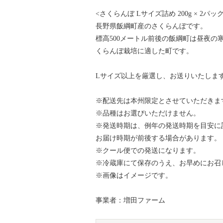
<さくらんぼ Lサイズ詰め 200g × 2パッ
長野県飯綱町産のさくらんぼです。
標高500メートル前後の飯綱町は昼夜
くらんぼ栽培に適した町です。
Lサイズ以上を厳選し、お送りいたしま
※配送先は本州限定とさせていただきま
※品種はお選びいただけません。
※発送時期は、例年の発送時期を目安に
お届け時期が前後する場合があります。
※クール便での発送になります。
※冷蔵庫にて保存のうえ、お早めにお召
※画像はイメージです。
事業者：増田ファーム