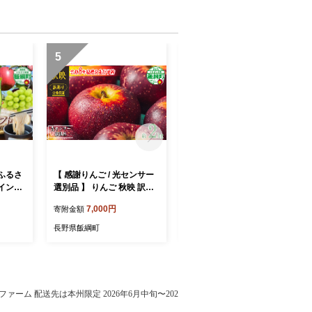
5
6
ふるさ
【 感謝りんご / 光センサー
八幡屋礒五郎 3缶セット (Y
イント
選別品 】 りんご 秋映 訳あ
C-33) 七味唐辛子 ・ ゆず七
とから
り 2kg （ 5玉 〜 12玉 ） 交
味 ・ 深煎七味 [2027]
7,000円
11,500円
寄附金額
寄附金額
 飯綱町
換保証 ながの農業協同組合
沖縄県への配送不可 2026年
長野県飯綱町
長野県飯綱町
10月上旬頃から2026年10月
下旬頃まで順次発送予定 令
和8年度収穫分 傷 不揃い リ
ンゴ 林檎 果物 フルーツ 信
州 長野 予約 長野県 飯綱町
田ファーム 配送先は本州限定 2026年6月中旬〜202
[1866]