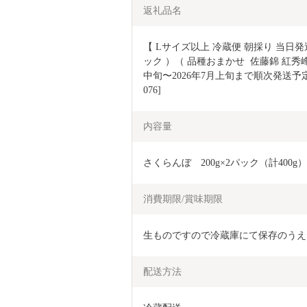
返礼品名
【 Lサイズ以上 冷蔵便 朝採り 当日発送 
ック ）（ 品種おまかせ  佐藤錦 紅秀峰
中旬〜2026年7月上旬まで順次発送予定
076]
内容量
さくらんぼ　200g×2パック（計400
消費期限/賞味期限
生ものですので冷蔵庫にて保存のうえ
配送方法