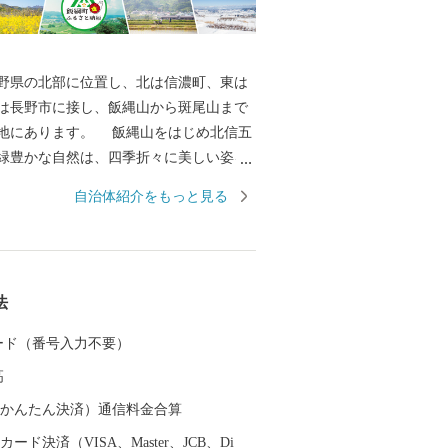
県の北部に位置し、北は信濃町、東は
は長野市に接し、飯縄山から斑尾山まで
地にあります。 飯縄山をはじめ北信五
緑豊かな自然は、四季折々に美しい姿を
の心を癒すとともに、先人たちの英知と
自治体紹介をもっと見る
によって、農業はもとよりあらゆる産業
活すべての基盤となっています。 その
誇りある歴史を背景に果樹稲作を中心と
などに積極的に取組み、現在、長野市の
法
や北信地域の観光拠点として、また、飯
カリはもとより、りんごやももなど果樹
 カード（番号入力不要）
して発展してきました。 大自然に囲ま
高
て魅力ある飯綱町に是非お立ち寄りくだ
（auかんたん決済）通信料金合算
ード決済（VISA、Master、JCB、Di