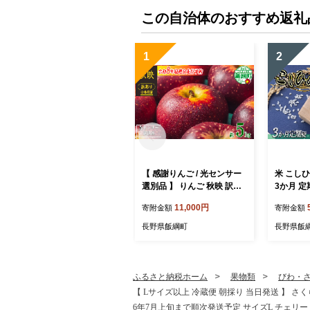
この自治体のおすすめ返礼
1
2
【 感謝りんご / 光センサー
米 こしひか
選別品 】 りんご 秋映 訳あ
3か月 定
り 5kg （ 12玉 〜 25玉 ）
) 山岸フ
11,000円
寄附金額
寄附金額
交換保証 ながの農業協同組
県への配送
合 2026年10月上旬頃から2
月上旬頃
長野県飯綱町
長野県飯
026年10月下旬頃まで順次
コシヒカリ
発送予定 令和8年度収穫分
信州 予約
傷 不揃い リンゴ 林檎 果物
飯綱町 [2
フルーツ 信州 長野 予約 長
ふるさと納税ホーム
果物類
びわ・
野県 飯綱町 [1202]
【 Lサイズ以上 冷蔵便 朝採り 当日発送 】 さくら
6年7月上旬まで順次発送予定 サイズL チェリー サ