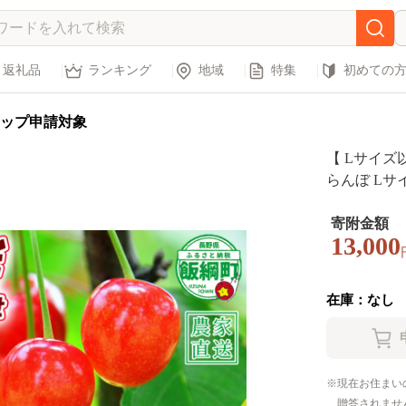
返礼品
ランキング
地域
特集
初めての
ップ申請対象
【 Lサイズ
らんぼ Lサイ
品種おまかせ 佐藤錦 紅秀峰 ）増田ファー
送先は本州限
寄附金額
13,000
まで順次発送
長野県 飯綱町 
在庫：なし
現在お住まい
贈答されませ