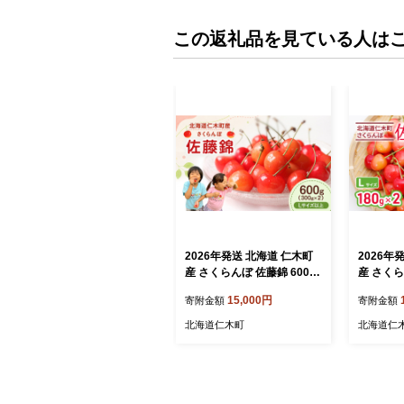
この返礼品を見ている人は
2026年発送 北海道 仁木町
2026年
産 さくらんぼ 佐藤錦 600g
産 さくら
（300g×2） L以上 旬の果
2P Lサイズ サクラン
15,000円
寄附金額
寄附金額
物 サクランボ チェリー フ
リー フル
ルーツ 果物 果物類 仁木町
仁木町 仁
北海道仁木町
北海道仁
仁木 [UMIX FARM]