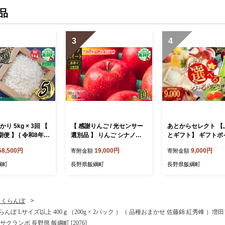
品
3
4
り 5kg × 3回 【
【 感謝りんご / 光センサー
あとからセレクト 【
期便 】 ( 令和8年産
選別品 】 りんご シナノス
とギフト】 ギフトポ
ァームのお米 沖縄
イート 訳あり 10kg （ 24玉
寄附額 9000円分 あ
58,500円
19,000円
9,000円
寄附金額
寄附金額
不可 2026年10
〜 50玉 ） 交換保証 ながの
選べる返礼品 長野県
から順次発送予定
農業協同組合 2026年10月
[2044]
綱町
長野県飯綱町
長野県飯綱町
 白米 精米 お米
上旬頃から2026年11月上旬
 農家直送 長野県
頃まで順次発送予定 令和8
001]
年度収穫分 傷 不揃い リン
ゴ 林檎 果物 フルーツ 信州
さくらんぼ
長野 予約 長野県 飯綱町 [12
んぼ Lサイズ以上 400ｇ（200g × 2パック ）（ 品種おまかせ 佐藤錦 紅秀峰 ）増
06]
クランボ 長野県 飯綱町 [2076]