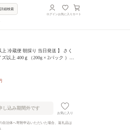
詳細検索
ログイン
お気に入り
カート
方
以上 冷蔵便 朝採り 当日発送 】 さく
ズ以上 400ｇ（200g × 2パック ）（
ム 配
定 2026年6月中旬〜2026年7月上旬
予定 サイズL チェリー サクランボ
円
[2076]
お気に入り
の自治体へ寄附申込いただいた場合、返礼品は
ん。