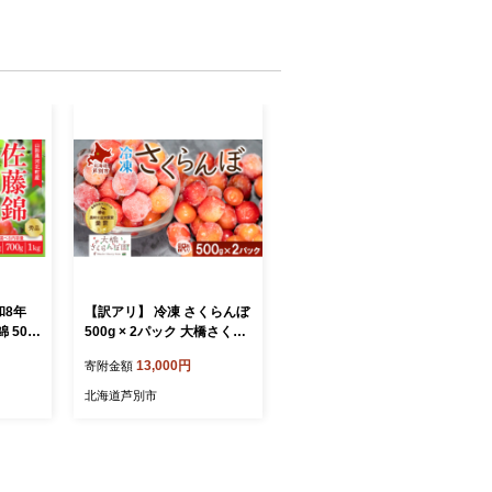
和8年
【訳アリ】 冷凍 さくらんぼ
 500
500g × 2パック 大橋さくら
 秀品 山
んぼ園 サクランボ チェリー
13,000円
寄附金額
】フルー
果物 果物類 フルーツ デザ
と納税
ート 完熟 急速冷凍 新鮮 美
北海道芦別市
味しい 人気 冷凍配送 北海
道 芦別市