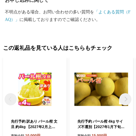
お申し込みに関して
不明点がある場合、お問い合わせの多い質問を
「よくある質問（F
AQ）」
に掲載しておりますのでご確認ください。
この返礼品を見ている人はこちらもチェック
先行予約 訳あり パール柑 文
先行予約 パール柑 4kg サイ
旦 約4kg 【2027年2月上旬
ズ不選別【2027年1月下旬-2
～2027年3月下旬発送予定】
月下旬発送予定】 果物 くだ
10,000円
15,000円
寄附金額
寄附金額