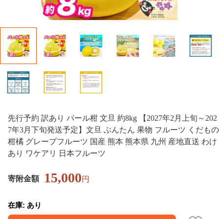
先行予約 訳あり パール柑 文旦 約8kg 【2027年2月上旬～202
7年3月下旬発送予定】文旦 ぶんたん 果物 フルーツ くだもの
柑橘 グレープフルーツ 国産 熊本 熊本県 九州 産地直送 わけ
あり ワケアリ 日本フルーツ
15,000
寄附金額
円
在庫: あり