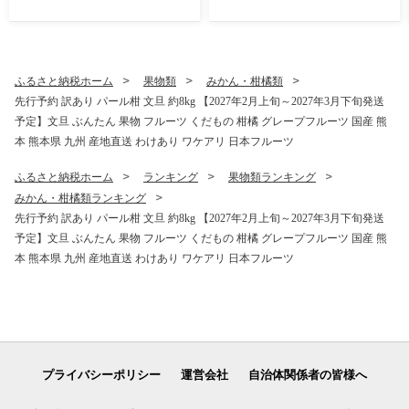
甘太 和梨 お取り寄せ 冷蔵 国
産 九州 熊本県 宇城市 小川町
産 農園とフォーク青果店
ふるさと納税ホーム
果物類
みかん・柑橘類
先行予約 訳あり パール柑 文旦 約8kg 【2027年2月上旬～2027年3月下旬発送
予定】文旦 ぶんたん 果物 フルーツ くだもの 柑橘 グレープフルーツ 国産 熊
本 熊本県 九州 産地直送 わけあり ワケアリ 日本フルーツ
ふるさと納税ホーム
ランキング
果物類ランキング
みかん・柑橘類ランキング
先行予約 訳あり パール柑 文旦 約8kg 【2027年2月上旬～2027年3月下旬発送
予定】文旦 ぶんたん 果物 フルーツ くだもの 柑橘 グレープフルーツ 国産 熊
本 熊本県 九州 産地直送 わけあり ワケアリ 日本フルーツ
プライバシーポリシー
運営会社
自治体関係者の皆様へ