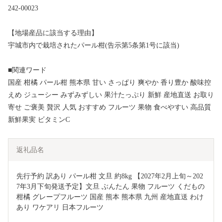
242-00023
【地場産品に該当する理由】
宇城市内で栽培されたパール柑(告示第5条第1号に該当)
■関連ワード
国産 柑橘 パール柑 熊本県 甘い さっぱり 爽やか 香り豊か 酸味控
えめ ジューシー みずみずしい 果汁たっぷり 新鮮 産地直送 お取り
寄せ ご褒美 贅沢 人気 おすすめ フルーツ 果物 食べやすい 高品質
新鮮果実 ビタミンC
返礼品名
先行予約 訳あり パール柑 文旦 約8kg 【2027年2月上旬～202
7年3月下旬発送予定】文旦 ぶんたん 果物 フルーツ くだもの 
柑橘 グレープフルーツ 国産 熊本 熊本県 九州 産地直送 わけ
あり ワケアリ 日本フルーツ