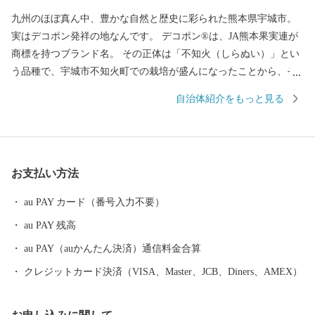
九州のほぼ真ん中、豊かな自然と歴史に彩られた熊本県宇城市。
実はデコポン発祥の地なんです。 デコポン®は、JA熊本果実連が
商標を持つブランド名。 その正体は「不知火（しらぬい）」とい
う品種で、宇城市不知火町での栽培が盛んになったことから、そ
の名が付けられました。 甘みと酸味の絶妙なバランス、そして手
自治体紹介をもっと見る
軽に食べられる手頃さから、地元でも全国でも大人気。まさに“柑
橘の王様”です。 さらに宇城市には、世界遺産も！ 明治三大築港
の一つに数えられる「三角西港（みすみにしこう）」は、明治期
の港湾施設として、世界文化遺産にも登録されています。 当時の
お支払い方法
姿がそのまま残る石積み埠頭や水路、橋など貿易港としての役割
を終えた後もほぼ原型のまま残され、日本唯一の湾港史跡となっ
au PAY カード（番号入力不要）
ています。 デコポン・不知火発祥の地「宇城市」の特産品 ■ デ
au PAY 残高
コポン®・不知火 ■ みかん ■ あか牛 ■ 黒毛和牛 ■ 白玉粉 ■
生姜 ■ メロン ■ トマト ■ イチゴ
au PAY（auかんたん決済）通信料金合算
クレジットカード決済（VISA、Master、JCB、Diners、AMEX）