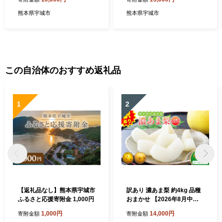
文旦 ぶんたん 果物 フルーツ
もの フルーツ 柑橘 文旦 ぶん
くだもの 柑橘 グレープフル
たん ザボン ポンカン
熊本県宇城市
熊本県宇城市
ーツ 国産 熊本 熊本県 九州
産地直送 わけあり ワケアリ
日本フルーツ
この自治体のおすすめ返礼品
1
2
【返礼品なし】熊本県宇城市
訳あり 濃あま梨 約4kg 品種
ふるさと応援寄附金 1,000円
おまかせ 【2026年8月中旬
から9月下旬発送予定】 梨 な
1,000円
14,000円
寄附金額
寄附金額
し 秋月 幸水 豊水 新高 秋麗